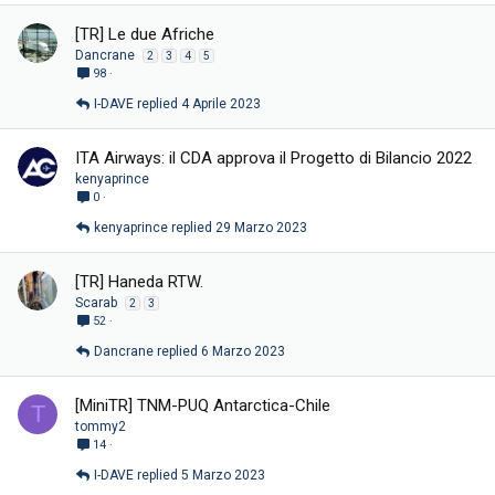
[TR] Le due Afriche
Dancrane
2
3
4
5
98
I-DAVE
4 Aprile 2023
ITA Airways: il CDA approva il Progetto di Bilancio 2022
kenyaprince
0
kenyaprince
29 Marzo 2023
[TR] Haneda RTW.
Scarab
2
3
52
Dancrane
6 Marzo 2023
[MiniTR] TNM-PUQ Antarctica-Chile
T
tommy2
14
I-DAVE
5 Marzo 2023