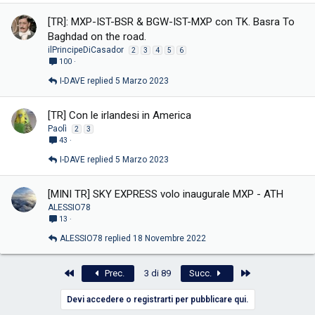
[TR]: MXP-IST-BSR & BGW-IST-MXP con TK. Basra To
Baghdad on the road.
ilPrincipeDiCasador
2
3
4
5
6
100
I-DAVE
5 Marzo 2023
[TR] Con le irlandesi in America
Paolì
2
3
43
I-DAVE
5 Marzo 2023
[MINI TR] SKY EXPRESS volo inaugurale MXP - ATH
ALESSIO78
13
ALESSIO78
18 Novembre 2022
Primo
Ultimo
Prec.
3 di 89
Succ.
Devi accedere o registrarti per pubblicare qui.