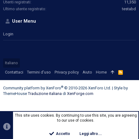
Utenti registrati
11,350
Ultimo utente registrato
testabd
User Menu
Login
Italiano
Contattaci
Termini d'uso
Privacy policy
Aiuto
Home
R
S
S
®
Community platform by XenForo
© 2010-2026 XenForo Ltd.
|
Style by
ThemeHouse
Traduzione italiana
di
XenForge.com
This site uses cookies. By continuing to use this site, you are agreeing
to our use of cookies.
Accetto
Leggi altro....
Top
Botto