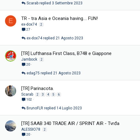
Scarab
3 Settembre 2023
TR - tra Asia e Oceania having.... FUN!
E
ex-dox74
2
27
ex-dox74
21 Agosto 2023
[TR] Lufthansa First Class, B748 e Giappone
Jambock
2
20
edag75
21 Agosto 2023
[TR] Parinacota.
Scarab
2
3
4
5
6
102
BrunoFLR
14 Luglio 2023
[TR] SAAB 340 TRADE AIR / SPRINT AIR - Tvrđa
ALESSIO78
2
20