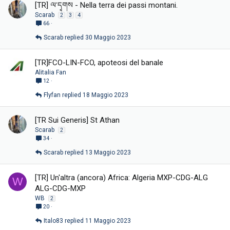
[TR] ལ་དྭགས - Nella terra dei passi montani.
Scarab
2
3
4
66
Scarab
30 Maggio 2023
[TR]FCO-LIN-FCO, apoteosi del banale
Alitalia Fan
12
Flyfan
18 Maggio 2023
[TR Sui Generis] St Athan
Scarab
2
34
Scarab
13 Maggio 2023
[TR] Un'altra (ancora) Africa: Algeria MXP-CDG-ALG
W
ALG-CDG-MXP
WB
2
20
Italo83
11 Maggio 2023