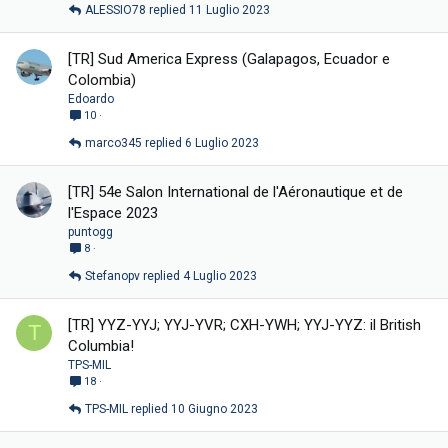
ALESSIO78
11 Luglio 2023
[TR] Sud America Express (Galapagos, Ecuador e
Colombia)
Edoardo
10
marco345
6 Luglio 2023
[TR] 54e Salon International de l'Aéronautique et de
l'Espace 2023
puntogg
8
Stefanopv
4 Luglio 2023
[TR] YYZ-YYJ; YYJ-YVR; CXH-YWH; YYJ-YYZ: il British
T
Columbia!
TPS-MIL
18
TPS-MIL
10 Giugno 2023