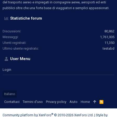
del trasporto aereo e impiegati in compagnie aeree, aeroporti ed enti
pubblici oltre che una forte base di viaggiatori e semplici appassionati.
Statistiche forum
Discussioni
80,862
Messaggi
1,761,005
Utenti registrati
11,350
Ultimo utente registrato
testabd
User Menu
Login
Italiano
Contattaci
Termini d'uso
Privacy policy
Aiuto
Home
R
S
S
®
Community platform by XenForo
© 2010-2026 XenForo Ltd.
|
Style by