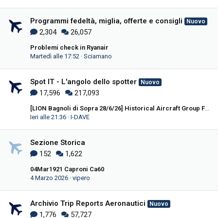
Programmi fedeltà, miglia, offerte e consigli
Nuovo
2,304
26,057
Problemi check in Ryanair
Martedì alle 17:52
Sciamano
Spot IT - L'angolo dello spotter
Nuovo
17,596
217,093
[LION Bagnoli di Sopra 28/6/26] Historical Aircraft Group FlyParty 2026
Ieri alle 21:36
I-DAVE
Sezione Storica
152
1,622
04Mar1921 Caproni Ca60
4 Marzo 2026
vipero
Archivio Trip Reports Aeronautici
Nuovo
1,776
57,727