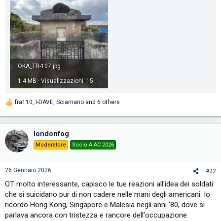
OKA_TR-107.jpg
1.4 MB · Visualizzazioni: 15
fra110
,
I-DAVE
,
Sciamano
and 6 others
R
e
a
c
londonfog
t
i
Moderatore
Socio AIAC 2026
o
n
s
26 Gennaio 2026
#22
:
OT molto interessante, capisco le tue reazioni all'idea dei soldati
che si suicidano pur di non cadere nelle mani degli americani. Io
ricordo Hong Kong, Singapore e Malesia negli anni '80, dove si
parlava ancora con tristezza e rancore dell'occupazione