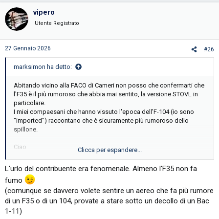
vipero
Utente Registrato
27 Gennaio 2026
#26
marksimon ha detto:
Abitando vicino alla FACO di Cameri non posso che confermarti che
l'F35 è il più rumoroso che abbia mai sentito, la versione STOVL in
particolare.
I miei compaesani che hanno vissuto l'epoca dell'F-104 (io sono
"imported") raccontano che è sicuramente più rumoroso dello
spillone.
Ciao
Clicca per espandere...
Marco
L'urlo del contribuente era fenomenale. Almeno l'F35 non fa
fumo
(comunque se davvero volete sentire un aereo che fa più rumore
di un F35 o di un 104, provate a stare sotto un decollo di un Bac
1-11)