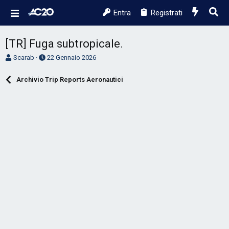
Entra
Registrati
[TR] Fuga subtropicale.
A
D
Scarab
22 Gennaio 2026
u
a
t
t
Archivio Trip Reports Aeronautici
o
a
r
d
e
'
D
i
i
n
s
i
c
z
u
i
s
o
s
i
o
n
e