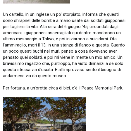
Un cartello, in un inglese un po' storpiato, informa che questi
sono shrapnel delle bombe a mano usate dai soldati giapponesi
per togliersi la vita. Alla sera del 6 giugno '45, circondati dagli
americani, i giapponesi asserragliati qui dentro mandarono un
ultimo messaggio a Tokyo, e poi iniziarono a suicidarsi. Ota,
l'ammiraglio, morì il 13, in una stanza di fianco a questa. Guardo
un poco questi buchi nei muri, penso a cosa dovevano aver
pensato quei soldati, e poi mi viene in mente un mio amico. Un
bravissimo ragazzo che, purtroppo, ha visto dinnanzi a sé solo
questa stessa via d'uscita. E all'improvviso sento il bisogno di
andarmene via da questo museo.
Per fortuna, a un'oretta circa di bici, c'è il Peace Memorial Park.