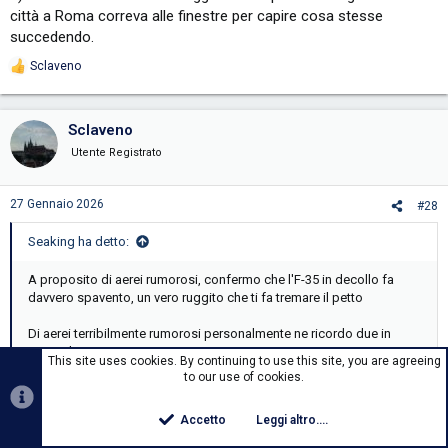
città a Roma correva alle finestre per capire cosa stesse
succedendo.
Sclaveno
R
e
a
c
Sclaveno
t
i
Utente Registrato
o
n
s
27 Gennaio 2026
#28
:
Seaking ha detto:
A proposito di aerei rumorosi, confermo che l'F-35 in decollo fa
davvero spavento, un vero ruggito che ti fa tremare il petto
Di aerei terribilmente rumorosi personalmente ne ricordo due in
particolare
This site uses cookies. By continuing to use this site, you are agreeing
1) il C-141 Starlifter in decollo da Pisa durante la prima guerra del
to our use of cookies.
Golfo (come sentire un gigante che urla GNEEEE dal cielo)
2) il B-707 dell'AMI in atterraggio a Ciampino con la gente che in città
Clicca per espandere...
Accetto
Leggi altro....
a Roma correva alle finestre per capire cosa stesse succedendo.
Top
Botto