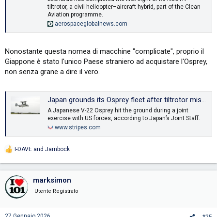
tiltrotor, a civil helicopter–aircraft hybrid, part of the Clean
Aviation programme.
aerospaceglobalnews.com
Nonostante questa nomea di macchine "complicate", proprio il
Giappone è stato l'unico Paese straniero ad acquistare l'Osprey,
non senza grane a dire il vero.
Japan grounds its Osprey fleet after tiltrotor mishap during Keen Sword drill
A Japanese V-22 Osprey hit the ground during a joint
exercise with US forces, according to Japan’s Joint Staff.
www.stripes.com
I-DAVE
and
Jambock
R
e
a
c
marksimon
t
i
Utente Registrato
o
n
s
27 Gennaio 2026
#25