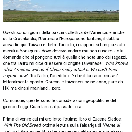
Questi sono i giorni della pazzia collettiva dell'America, e anche
se la Groenlandia, l'Ucraina e l'Europa sono lontane, il dubbio
arriva fin qui. Taiwan è dietro l'angolo, i giapponesi han piazzato
missili a Yonaguni - dove dovevo andare ma non riuscirò - e la
domanda che si pongono tutti è quella che nota uno dei ragazzi,
che tra l'altro mi dice di essere di origine taiwanese: "
Who knows
what America will do if China really attacks. We can't trust
anyone now
". Tra l'altro, l'aneddoto è che il turismo cinese è
letteralmente sparito. Coreani e taiwanesi ce ne sono, pure da
HK, ma cinesi mainland... zero.
Comunque, queste sono le considerazioni geopolitiche del
giorno d'oggi. Guardiamo al passato, ora.
Prima di venire qui mi ero letto l'ottimo libro di Eugene Sledge,
With The Old Breed
, ottima lettura sulla falsariga di
Niente di
nuovo
di Remarque, libri che suggerirei caldamente a qualsiasi