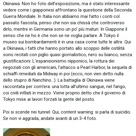
Okinawa. Non ho foto dell'esposizione, ma è stato interessante
vedere come i giapponesi affrontano la questione della Seconda
Guerra Mondiale. In Italia non abbiamo mai fatto i conti col
passato fascista, penso che non sia chissà che controverso
dirlo, mentre in Germania sono un po' più maturi. In Giappone il
senso che ne ho è che non se ne voglia parlare. A Tokyo il
museo sui bombardamenti è in una casa come tutte le altre. Qui
a Okinawa, i fatti che hanno portato allo scoppio delle ostilità
sono recitati con piglio quasi giornalistico, nero su bianco, senza
giustificazioni. L'espansionismo nipponico, la rottura dei
negoziati con gli americani, l'attacco a Pearl Harbor, la sequela di
schiaffi rimediati da Midway in poi (ecco, non vien detto nulla
dello stupro di Nanchino...). La battaglia di Okinawa viene
raccontata per com'era: una lotta all'ultimo sangue, nel fango,
coi civili infilati in mezzo. Viene proprio detto che il governo di
Tokyo mise ai lavori forzati la gente del posto.
Poi si scende nei tunnel. Qui, content warning: si parla di suicidio.
Se non vi aggrada, andate avanti di un 3-4 foto.