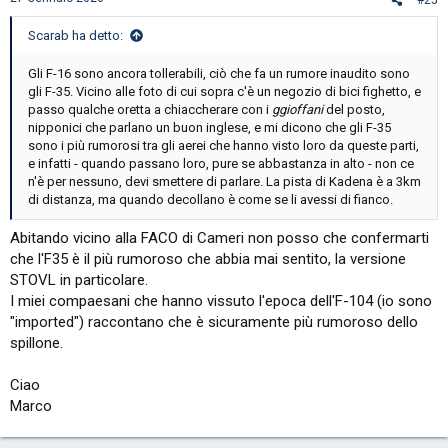
:
Scarab ha detto:
Gli F-16 sono ancora tollerabili, ciò che fa un rumore inaudito sono
gli F-35. Vicino alle foto di cui sopra c'è un negozio di bici fighetto, e
passo qualche oretta a chiaccherare con i
ggioffani
del posto,
nipponici che parlano un buon inglese, e mi dicono che gli F-35
sono i più rumorosi tra gli aerei che hanno visto loro da queste parti,
e infatti - quando passano loro, pure se abbastanza in alto - non ce
n'è per nessuno, devi smettere di parlare. La pista di Kadena è a 3km
di distanza, ma quando decollano è come se li avessi di fianco.
Abitando vicino alla FACO di Cameri non posso che confermarti
che l'F35 è il più rumoroso che abbia mai sentito, la versione
STOVL in particolare.
I miei compaesani che hanno vissuto l'epoca dell'F-104 (io sono
"imported") raccontano che è sicuramente più rumoroso dello
spillone.
Ciao
Marco