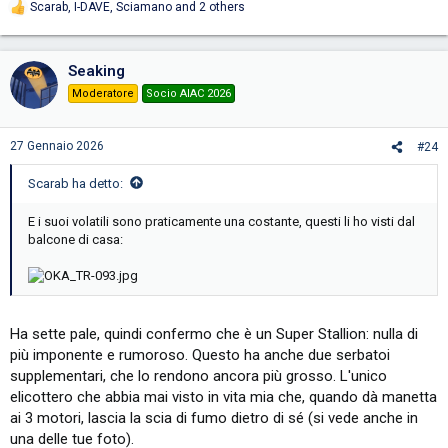
Scarab
,
I-DAVE
,
Sciamano
and 2 others
R
e
a
c
Seaking
t
i
Moderatore
Socio AIAC 2026
o
n
s
27 Gennaio 2026
#24
:
Scarab ha detto:
E i suoi volatili sono praticamente una costante, questi li ho visti dal
balcone di casa:
Ha sette pale, quindi confermo che è un Super Stallion: nulla di
più imponente e rumoroso. Questo ha anche due serbatoi
supplementari, che lo rendono ancora più grosso. L'unico
elicottero che abbia mai visto in vita mia che, quando dà manetta
ai 3 motori, lascia la scia di fumo dietro di sé (si vede anche in
una delle tue foto).