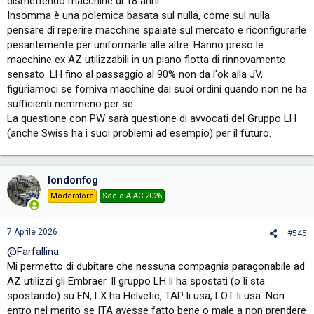
dismettendo macchine di 18 anni.
Insomma è una polemica basata sul nulla, come sul nulla
pensare di reperire macchine spaiate sul mercato e riconfigurarle
pesantemente per uniformarle alle altre. Hanno preso le
macchine ex AZ utilizzabili in un piano flotta di rinnovamento
sensato. LH fino al passaggio al 90% non da l'ok alla JV,
figuriamoci se forniva macchine dai suoi ordini quando non ne ha
sufficienti nemmeno per se.
La questione con PW sarà questione di avvocati del Gruppo LH
(anche Swiss ha i suoi problemi ad esempio) per il futuro.
londonfog
Moderatore
Socio AIAC 2026
7 Aprile 2026
#545
@Farfallina
Mi permetto di dubitare che nessuna compagnia paragonabile ad
AZ utilizzi gli Embraer. Il gruppo LH li ha spostati (o li sta
spostando) su EN, LX ha Helvetic, TAP li usa, LOT li usa. Non
entro nel merito se ITA avesse fatto bene o male a non prendere