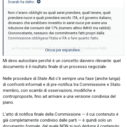
Scarab ha detto:
Non c’erano obblighi su quali aerei prendere, quali tenere, quali
prendere nuovi e quali prendere vecchi. ITA, e il governo italiano,
dicevano che avrebbero investito in aerei nuovi per avere una
riduzione dei consumi del 17% (numero altino IMHO ma vabbè).
Ciononostante, nessuno dei commitments fatti propri dalla
Commissione obbligava l’Italia e ITA a fare quanto fatto.
... se il numero massimo di aerei consentiti da prelevare dallo
Clicca per espandere...
“stock” di AZ era 52, perchè ne rimangono solo 26 (o giú di lì) in
flotta? Alla fin fine i 32S erano tra i CEO più moderni, io dubito
Mi devo autocitare perché è un concetto davvero rilevante: quel
altamente che il vantaggio tra un CFM56 ultima serie e un PW del neo
documento è il risultato finale di un processo negoziale.
sia veramente del quasi 20%.
Nelle procedure di State Aid c’è sempre una fase (anche lunga)
di confronti informali e di pre-notifica tra Commissione e Stato
membro, con scambi di osservazioni, modifiche e
controproposte, fino ad arrivare a una versione condivisa del
piano.
L’atto di notifica finale della Commissione — il cui contenuto è
già completamente condiviso dalle parti — è quindi solo un
documento formale, dal quale NON si può dedurre il contenuto