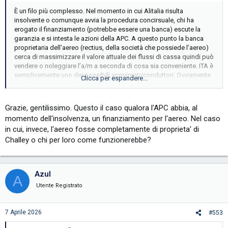
È un filo più complesso. Nel momento in cui Alitalia risulta
insolvente o comunque avvia la procedura concirsuale, chi ha
erogato il finanziamento (potrebbe essere una banca) escute la
garanzia e si intesta le azioni della APC. A questo punto la banca
proprietaria dell’aereo (rectius, della società che possiede l’aereo)
cerca di massimizzare il valore attuale dei flussi di cassa quindi può
vendere o noleggiare l’a/m a seconda di cosa sia conveniente. ITA è
semplicemente uno dei possibili acquirenti/conduttori. Ovviamente
Clicca per espandere...
se chi acquista l’a/m non “salda il conto” ma si fa finanziare, dovrà a
sua volta fornire una garanzia
Grazie, gentilissimo. Questo il caso qualora l'APC abbia, al
momento dell'insolvenza, un finanziamento per l'aereo. Nel caso
in cui, invece, l'aereo fosse completamente di proprieta' di
Challey o chi per loro come funzionerebbe?
Azul
A
Utente Registrato
7 Aprile 2026
#553