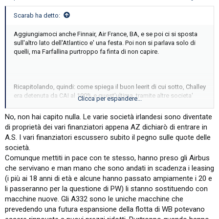
Scarab ha detto:
Aggiungiamoci anche Finnair, Air France, BA, e se poi ci si sposta
sull'altro lato dell'Atlantico e' una festa. Poi non si parlava solo di
quelli, ma Farfallina purtroppo fa finta di non capire.
Ricapitolando, quindi: come spiega il buon leerit di cui sotto, Challey
era detenuta da CAI al 100% e quest'ultima, tramite altre societa'
Clicca per espandere...
irlandesi, aveva finanziamenti con GECAS per gli aerei (in toto?in
parte?). Di conseguenza, se ITA prende da CAI un aereo gestito da
No, non hai capito nulla. Le varie società irlandesi sono diventate
Challey, e se quest'ultimo e' finanziato da un prestito con GECAS,
di proprietà dei vari finanziatori appena AZ dichiarò di entrare in
allora ITA si "accolla" il debito, corretto?
A.S. I vari finanziatori escussero subito il pegno sulle quote delle
società.
Comunque mettiti in pace con te stesso, hanno preso gli Airbus
che servivano e man mano che sono andati in scadenza i leasing
(i più ai 18 anni di età e alcune hanno passato ampiamente i 20 e
li passeranno per la questione di PW) li stanno sostituendo con
macchine nuove. Gli A332 sono le uniche macchine che
prevedendo una futura espansione della flotta di WB potevano