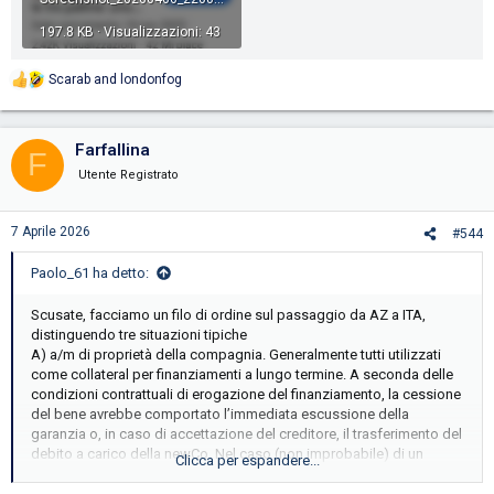
197.8 KB · Visualizzazioni: 43
Scarab
and
londonfog
R
e
a
c
Farfallina
F
t
i
Utente Registrato
o
n
s
7 Aprile 2026
#544
:
Paolo_61 ha detto:
Scusate, facciamo un filo di ordine sul passaggio da AZ a ITA,
distinguendo tre situazioni tipiche
A) a/m di proprietà della compagnia. Generalmente tutti utilizzati
come collateral per finanziamenti a lungo termine. A seconda delle
condizioni contrattuali di erogazione del finanziamento, la cessione
del bene avrebbe comportato l’immediata escussione della
garanzia o, in caso di accettazione del creditore, il trasferimento del
debito a carico della newCo. Nel caso (non improbabile) di un
Clicca per espandere...
valore del finanziamento superiore al valore di realizzo del bene, la
situazione finanziaria dell’acquirente sarebbe stata negativa.