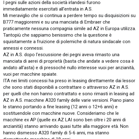
I pegni sulle azioni della società irlandesi furono
B) a/m di proprietà della APC irlandesi. Anche in questo caso
immediatamente esercitati all'entrata in A.S.
esistevano finanziamenti garantiti, in questo caso da azioni delle
Mi meraviglio che si continua a perdere tempo su disquisizioni su
APC. Essendo gli a/m gli unici beni delle APC, in questo caso il
B777 maggiorenni e su una manciata di Embraer che
richiamo della garanzia avrebbe comportato l’acquisizione indiretta
degli aeromobili da parte dei finanziatori. Anche qui bisognerebbe
praticamente nessuna compagnia simile ad AZ in Europa utilizza.
conoscere le condizioni contrattuali, ma in ogni caso le clausole
Tantopiù che sappiamo benissimo che la questione è
standard di finanziamento prevedono la decadenza dal beneficio
squisitamente a fruizione di polemiche di natura sindacale con
del termine (bisogna saldare il conto) in caso di cambio di proprietà
annessi e connessi.
delle APC
AZ in A.S. dopo l'escussione dei pegni aveva rimasto una
C) a/m di proprietà di società di leasing terze. In questo caso la
manciata di aerei di proprietà (basta che andate a vedere cosa è
cessione del contratto non è mai automatica ed occorre valutare le
condizioni del finanziamento (non ho voglia di andare a cercare, ma
andato all'asta) e di pressoché nullo interesse vuoi per anzianità,
ricordo pagine e pagine di insulti ad Alitalia perché pagava camini
vuoi per macchine spaiate.
troppo alti)
ITA nei limiti concessi ha preso in leasing direttamente dai lessor
che sono stati disponibili a contrattare o attraverso AZ in A.S.
per quelli che non hanno contrattato e sono rimasti in leasing ad
AZ in A.S. macchine A320 family delle varie versioni. Piano piano
le stanno portando a fine leasing (12 anni o 12+6 anni) e
sostituendole con macchine nuove. Consideriamo che le
macchine ex AP (quelle ex AZ LAI sono ben oltre i 20 anni di
anzianità) stanno arrivando quasi tutte alla maggiore età. Non
hanno dismesso A320 family di 5-6 anni, ma stanno