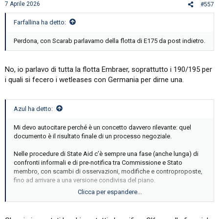
7 Aprile 2026
#557
Farfallina ha detto:
Perdona, con Scarab parlavamo della flotta di E175 da post indietro.
No, io parlavo di tutta la flotta Embraer, soprattutto i 190/195 per
i quali si fecero i wetleases con Germania per dirne una.
Azul ha detto:
Mi devo autocitare perché è un concetto davvero rilevante: quel
documento è il risultato finale di un processo negoziale.
Nelle procedure di State Aid c’è sempre una fase (anche lunga) di
confronti informali e di pre-notifica tra Commissione e Stato
membro, con scambi di osservazioni, modifiche e controproposte,
fino ad arrivare a una versione condivisa del piano.
Clicca per espandere...
L’atto di notifica finale della Commissione — il cui contenuto è già
completamente condiviso dalle parti — è quindi solo un documento
formale, dal quale NON si può dedurre il contenuto del lungo