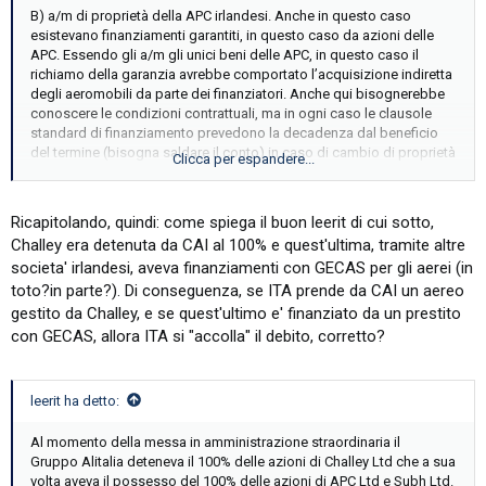
B) a/m di proprietà della APC irlandesi. Anche in questo caso
esistevano finanziamenti garantiti, in questo caso da azioni delle
APC. Essendo gli a/m gli unici beni delle APC, in questo caso il
richiamo della garanzia avrebbe comportato l’acquisizione indiretta
degli aeromobili da parte dei finanziatori. Anche qui bisognerebbe
conoscere le condizioni contrattuali, ma in ogni caso le clausole
standard di finanziamento prevedono la decadenza dal beneficio
del termine (bisogna saldare il conto) in caso di cambio di proprietà
Clicca per espandere...
delle APC
Ricapitolando, quindi: come spiega il buon leerit di cui sotto,
Challey era detenuta da CAI al 100% e quest'ultima, tramite altre
societa' irlandesi, aveva finanziamenti con GECAS per gli aerei (in
toto?in parte?). Di conseguenza, se ITA prende da CAI un aereo
gestito da Challey, e se quest'ultimo e' finanziato da un prestito
con GECAS, allora ITA si "accolla" il debito, corretto?
leerit ha detto:
Al momento della messa in amministrazione straordinaria il
Gruppo Alitalia deteneva il 100% delle azioni di Challey Ltd che a sua
volta aveva il possesso del 100% delle azioni di APC Ltd e Subh Ltd.