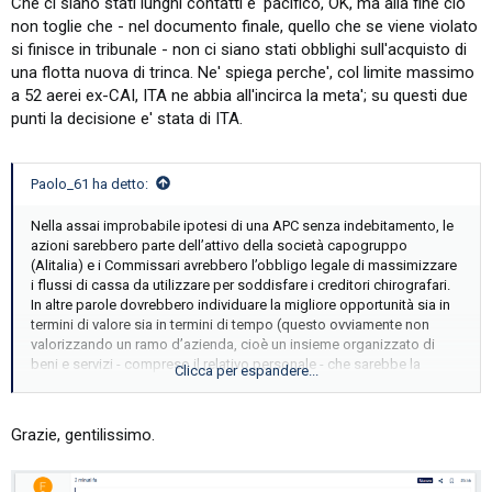
Che ci siano stati lunghi contatti e' pacifico, OK, ma alla fine cio'
carteggio intercorso in precedenza, che ha portato alla definizione
non toglie che - nel documento finale, quello che se viene violato
del piano industriale in funzione di ciò che la DGComp era disposta
si finisce in tribunale - non ci siano stati obblighi sull'acquisto di
ad autorizzare.
una flotta nuova di trinca. Ne' spiega perche', col limite massimo
Possiamo però provare a ricostruire quanto avvenuto alla luce degli
a 52 aerei ex-CAI, ITA ne abbia all'incirca la meta'; su questi due
strumenti a disposizione dell’UE in materia di recupero degli aiuti di
punti la decisione e' stata di ITA.
Stato illegali e delle numerose dichiarazioni pubbliche delle parti
coinvolte durante la fase di pre-notifica (basti pensare a quante
volte la Vestager ha insistito sul tema della flotta nuova e “green”):
Paolo_61 ha detto:
ciò che è stato autorizzato appare del tutto coerente con questo
quadro.
Nella assai improbabile ipotesi di una APC senza indebitamento, le
azioni sarebbero parte dell’attivo della società capogruppo
Se è stato costruito un determinato perimetro aziendale con certe
(Alitalia) e i Commissari avrebbero l’obbligo legale di massimizzare
caratteristiche, è perché queste rispettavano, a giudizio della
i flussi di cassa da utilizzare per soddisfare i creditori chirografari.
Commissione, gli elementi rilevanti per valutare l’eventuale continuità
In altre parole dovrebbero individuare la migliore opportunità sia in
economica tra le imprese:
termini di valore sia in termini di tempo (questo ovviamente non
valorizzando un ramo d’azienda, cioè un insieme organizzato di
i) oggetto del trasferimento (attivi e passivi, forza lavoro,
beni e servizi - compreso il relativo personale - che sarebbe la
management);
Clicca per espandere...
soluzione privilegiata dall’attuale legge fallimentare. Nel caso
ii) prezzo del trasferimento;
Alitalia questo non era possibile perché andava rispettato il
iii) identità degli azionisti;
concetto di discontinuità, l’esatto opposto della continuità di un
iv) momento del trasferimento;
Grazie, gentilissimo.
ramo d’azienda)
v) logica economica dell’operazione.
Per quanto riguarda la flotta, mi soffermerei in particolare sul primo