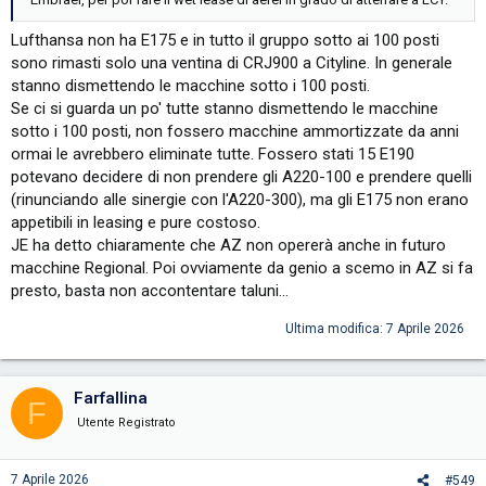
Lufthansa non ha E175 e in tutto il gruppo sotto ai 100 posti
sono rimasti solo una ventina di CRJ900 a Cityline. In generale
stanno dismettendo le macchine sotto i 100 posti.
Se ci si guarda un po' tutte stanno dismettendo le macchine
sotto i 100 posti, non fossero macchine ammortizzate da anni
ormai le avrebbero eliminate tutte. Fossero stati 15 E190
potevano decidere di non prendere gli A220-100 e prendere quelli
(rinunciando alle sinergie con l'A220-300), ma gli E175 non erano
appetibili in leasing e pure costoso.
JE ha detto chiaramente che AZ non opererà anche in futuro
macchine Regional. Poi ovviamente da genio a scemo in AZ si fa
presto, basta non accontentare taluni...
Ultima modifica:
7 Aprile 2026
Farfallina
F
Utente Registrato
7 Aprile 2026
#549