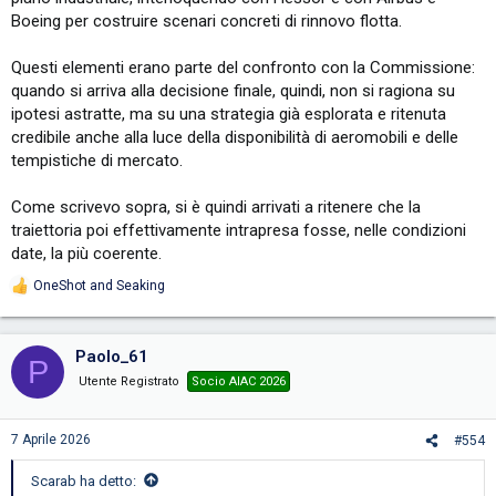
Boeing per costruire scenari concreti di rinnovo flotta.
Questi elementi erano parte del confronto con la Commissione:
quando si arriva alla decisione finale, quindi, non si ragiona su
ipotesi astratte, ma su una strategia già esplorata e ritenuta
credibile anche alla luce della disponibilità di aeromobili e delle
tempistiche di mercato.
Come scrivevo sopra, si è quindi arrivati a ritenere che la
traiettoria poi effettivamente intrapresa fosse, nelle condizioni
date, la più coerente.
OneShot
and
Seaking
R
e
a
c
Paolo_61
P
t
i
Utente Registrato
Socio AIAC 2026
o
n
s
7 Aprile 2026
#554
:
Scarab ha detto: