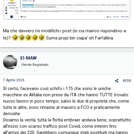
e sul quinto punto, anche alla luce degli elementi portati da
Paolo_61: la Commissione ha valutato le alternative industriali e ha
autorizzato ITA ad operare in un certo modo, ritenendo — a torto o a
ragione — che fosse la soluzione più coerente.
Ma che davvero mi modifichi i post (in cui manco rispondevo a
te)?
Suma propi bin ciapa' eh Farfallina.
EI-MAW
Utente Registrato
7 Aprile 2026
#558
Sì certo, facevano così schifo i 175 che sono le uniche
macchine ex Alitalia non prese da ITA che hanno TUTTE trovato
nuovo lavoro in poco tempo, salvo le due di proprietà che, come
tutte le altre, sono rimaste al macero a FCO e praticamente
demolite.
Diciamo la verità, tutta la flotta embraer andava bene, soprattutto
all’inizio con scarso traffico post Covid, come interim fino
all’arrivo dei 220. Sarebbero comunque stati sostituiti ma hanno