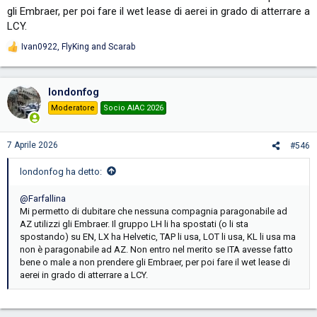
gli Embraer, per poi fare il wet lease di aerei in grado di atterrare a
LCY.
Ivan0922
,
FlyKing
and
Scarab
R
e
a
c
londonfog
t
i
Moderatore
Socio AIAC 2026
o
n
s
7 Aprile 2026
#546
:
londonfog ha detto:
@Farfallina
Mi permetto di dubitare che nessuna compagnia paragonabile ad
AZ utilizzi gli Embraer. Il gruppo LH li ha spostati (o li sta
spostando) su EN, LX ha Helvetic, TAP li usa, LOT li usa, KL li usa ma
non è paragonabile ad AZ. Non entro nel merito se ITA avesse fatto
bene o male a non prendere gli Embraer, per poi fare il wet lease di
aerei in grado di atterrare a LCY.