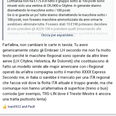
Lufthansa non ha E175 e in tutto il gruppo sotto ai 100 posti sono
rimasti solo una ventina di CRJ900 a Cityline. In generale stanno
dismettendo le macchine sotto i 100 posti.
Se ci si guarda un po' tutte stanno dismettendo le macchine sotto i
100 posti, non fossero macchine ammortizzate da anni ormai le
avrebbero eliminate tutte. Fossero stati 15 E190 potevano decidere
di non prendere gli A220-100 e prendere quelli (rinunciando alle
sinergie con l'A220-300), ma gli E175 non erano appetibili in leasing
Clicca per espandere...
e pure costoso.
JE ha detto chiaramente che AZ non opererà anche in futuro
Farfallina, non cambiare le carte in tavola. Tu avevi
macchine Regional. Poi ovviamente da genio a scemo in AZ si fa
genericamente citato gli Embraer. LH secondo me non fa molto
presto, basta non accontentare taluni...
testo perché le macchine Regional sono operate da altre linee
aeree (LH CItyline, Helvetica, Air Dolomiti) che costituiscono di
fatto un modello simile alle major americane con i Regional
operati da un'altra compagnia sotto il marchio XXXX Express.
Secondo me, in Italia ci sarebbe il mercato per una ITA regional
che faccia voli dove la flotta ITA attuale è troppo grande, ma che
comunque non hanno un'alternativa di superficie (treno o bus)
comoda (per esempio, TRS-LIN dove il Trieste-Mestre è ancora
una tratta piuttosto lenta)
Ivan0922
and
Paolì
R
e