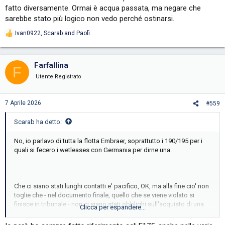
fatto diversamente. Ormai è acqua passata, ma negare che
sarebbe stato più logico non vedo perché ostinarsi.
Ivan0922
,
Scarab
and
Paolì
R
e
a
c
Farfallina
F
t
i
Utente Registrato
o
n
s
7 Aprile 2026
#559
:
Scarab ha detto:
No, io parlavo di tutta la flotta Embraer, soprattutto i 190/195 per i
quali si fecero i wetleases con Germania per dirne una.
Che ci siano stati lunghi contatti e' pacifico, OK, ma alla fine cio' non
toglie che - nel documento finale, quello che se viene violato si
finisce in tribunale - non ci siano stati obblighi sull'acquisto di una
Clicca per espandere...
flotta nuova di trinca. Ne' spiega perche', col limite massimo a 52
aerei ex-CAI, ITA ne abbia all'incirca la meta'; su questi due punti la