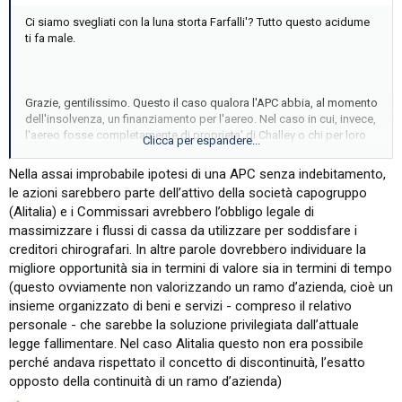
Ci siamo svegliati con la luna storta Farfalli'? Tutto questo acidume
ti fa male.
Grazie, gentilissimo. Questo il caso qualora l'APC abbia, al momento
dell'insolvenza, un finanziamento per l'aereo. Nel caso in cui, invece,
l'aereo fosse completamente di proprieta' di Challey o chi per loro
Clicca per espandere...
come funzionerebbe?
Nella assai improbabile ipotesi di una APC senza indebitamento,
le azioni sarebbero parte dell’attivo della società capogruppo
(Alitalia) e i Commissari avrebbero l’obbligo legale di
massimizzare i flussi di cassa da utilizzare per soddisfare i
creditori chirografari. In altre parole dovrebbero individuare la
migliore opportunità sia in termini di valore sia in termini di tempo
(questo ovviamente non valorizzando un ramo d’azienda, cioè un
insieme organizzato di beni e servizi - compreso il relativo
personale - che sarebbe la soluzione privilegiata dall’attuale
legge fallimentare. Nel caso Alitalia questo non era possibile
perché andava rispettato il concetto di discontinuità, l’esatto
opposto della continuità di un ramo d’azienda)