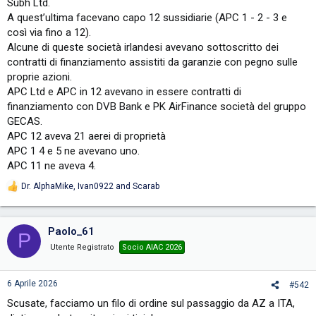
Subh Ltd.
A quest’ultima facevano capo 12 sussidiarie (APC 1 - 2 - 3 e
così via fino a 12).
Alcune di queste società irlandesi avevano sottoscritto dei
contratti di finanziamento assistiti da garanzie con pegno sulle
proprie azioni.
APC Ltd e APC in 12 avevano in essere contratti di
finanziamento con DVB Bank e PK AirFinance società del gruppo
GECAS.
APC 12 aveva 21 aerei di proprietà
APC 1 4 e 5 ne avevano uno.
APC 11 ne aveva 4.
Dr. AlphaMike
,
Ivan0922
and
Scarab
R
e
a
c
Paolo_61
P
t
i
Utente Registrato
Socio AIAC 2026
o
n
s
6 Aprile 2026
#542
:
Scusate, facciamo un filo di ordine sul passaggio da AZ a ITA,