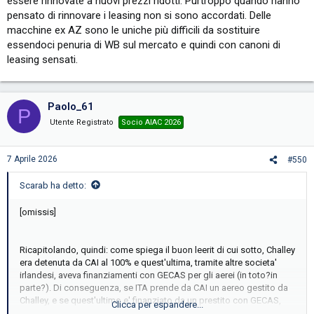
essere rinnovate a nuovi prezzi ridotti. Purtroppo quando hanno
pensato di rinnovare i leasing non si sono accordati. Delle
macchine ex AZ sono le uniche più difficili da sostituire
essendoci penuria di WB sul mercato e quindi con canoni di
leasing sensati.
Paolo_61
P
Utente Registrato
Socio AIAC 2026
7 Aprile 2026
#550
Scarab ha detto:
[omissis]
Ricapitolando, quindi: come spiega il buon leerit di cui sotto, Challey
era detenuta da CAI al 100% e quest'ultima, tramite altre societa'
irlandesi, aveva finanziamenti con GECAS per gli aerei (in toto?in
parte?). Di conseguenza, se ITA prende da CAI un aereo gestito da
Challey, e se quest'ultimo e' finanziato da un prestito con GECAS,
Clicca per espandere...
allora ITA si "accolla" il debito, corretto?