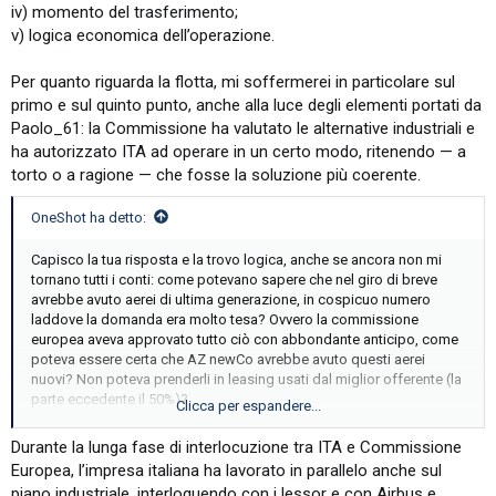
iv) momento del trasferimento;
v) logica economica dell’operazione.
Per quanto riguarda la flotta, mi soffermerei in particolare sul
primo e sul quinto punto, anche alla luce degli elementi portati da
Paolo_61: la Commissione ha valutato le alternative industriali e
ha autorizzato ITA ad operare in un certo modo, ritenendo — a
torto o a ragione — che fosse la soluzione più coerente.
OneShot ha detto:
Capisco la tua risposta e la trovo logica, anche se ancora non mi
tornano tutti i conti: come potevano sapere che nel giro di breve
avrebbe avuto aerei di ultima generazione, in cospicuo numero
laddove la domanda era molto tesa? Ovvero la commissione
europea aveva approvato tutto ciò con abbondante anticipo, come
poteva essere certa che AZ newCo avrebbe avuto questi aerei
nuovi? Non poteva prenderli in leasing usati dal miglior offerente (la
parte eccedente il 50%)?
Clicca per espandere...
Sto cercando di capire, non voglio semplicemente questionare le
tue affermazioni, quindi ti ringrazio per le risposte!
Durante la lunga fase di interlocuzione tra ITA e Commissione
Europea, l’impresa italiana ha lavorato in parallelo anche sul
piano industriale, interloquendo con i lessor e con Airbus e