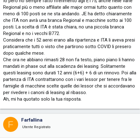
Io però ho sempre fatto riferimento agli E175, anche nelle varie
decisione e' stata di ITA.
Regional più o meno affiliate alle major ormai tutto quanto con
meno di 100 posti se ne sta andando. JE ha detto chiaramente
che ITA non avrà una branca Regional e macchine sotto ai 100
Grazie, gentilissimo.
posti. La scelta di ITA è stata chiara, no una piccola branca
Regional e no i vecchi B772.
View attachment 24709
Considera che i 52 aerei erano alla ripartenza e ITA li aveva presi
praticamente tutti o visto che partirono sotto COVID li presero
Ma che davvero mi modifichi i post (in cui manco rispondevo a te)?
dopo qualche mese.
Suma propi bin ciapa' eh Farfallina.
Che ora ne abbiano rimasti 28 non fa testo, piano piano li hanno
mandati in phase out alla scadenza dei leasing. Solitamente
questi leasing sono durati 12 anni (6+6) + 6 di un rinnovo. Poi alla
partenza di ITA contrattarono con i vari lessor per tenere fra le
famiglie di macchine scelte quelle dei lessor che si accordavano
per rivedere i canoni di leasing al ribasso.
Ah, mi ha quotato solo la tua risposta.
Farfallina
F
Utente Registrato