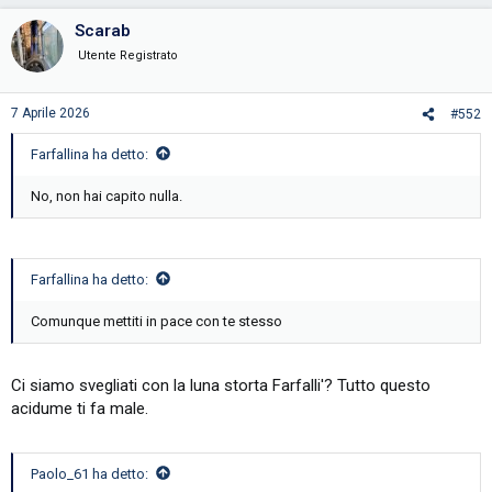
a
c
Scarab
t
i
Utente Registrato
o
n
s
7 Aprile 2026
#552
:
Farfallina ha detto:
No, non hai capito nulla.
Farfallina ha detto:
Comunque mettiti in pace con te stesso
Ci siamo svegliati con la luna storta Farfalli'? Tutto questo
acidume ti fa male.
Paolo_61 ha detto: