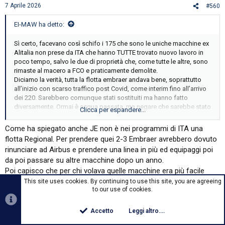
7 Aprile 2026
#560
EI-MAW ha detto:
Sì certo, facevano così schifo i 175 che sono le uniche macchine ex
Alitalia non prese da ITA che hanno TUTTE trovato nuovo lavoro in
poco tempo, salvo le due di proprietà che, come tutte le altre, sono
rimaste al macero a FCO e praticamente demolite.
Diciamo la verità, tutta la flotta embraer andava bene, soprattutto
all’inizio con scarso traffico post Covid, come interim fino all’arrivo
dei 220. Sarebbero comunque stati sostituiti ma hanno fatto
diversamente. Ormai è acqua passata, ma negare che sarebbe stato
Clicca per espandere...
più logico non vedo perché ostinarsi.
Come ha spiegato anche JE non è nei programmi di ITA una
flotta Regional. Per prendere quei 2-3 Embraer avrebbero dovuto
rinunciare ad Airbus e prendere una linea in più ed equipaggi poi
da poi passare su altre macchine dopo un anno.
Poi capisco che per chi volava quelle macchine era più facile
essere assunto se le avessero tenute, ma non aveva senso
This site uses cookies. By continuing to use this site, you are agreeing
to our use of cookies.
come ha specificato JE.
Accetto
Leggi altro....
Top
Botto
Primo
Ultimo
Prec.
28 di 42
Succ.