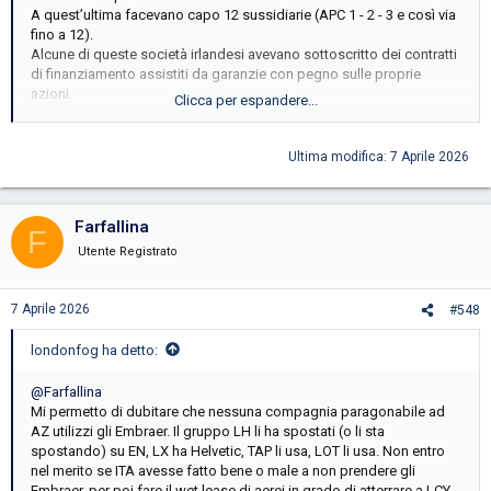
A quest’ultima facevano capo 12 sussidiarie (APC 1 - 2 - 3 e così via
fino a 12).
Alcune di queste società irlandesi avevano sottoscritto dei contratti
di finanziamento assistiti da garanzie con pegno sulle proprie
azioni.
Clicca per espandere...
APC Ltd e APC in 12 avevano in essere contratti di finanziamento
con DVB Bank e PK AirFinance società del gruppo GECAS.
APC 12 aveva 21 aerei di proprietà
Ultima modifica:
7 Aprile 2026
APC 1 4 e 5 ne avevano uno.
APC 11 ne aveva 4.
Farfallina
F
Utente Registrato
7 Aprile 2026
#548
londonfog ha detto:
@Farfallina
Mi permetto di dubitare che nessuna compagnia paragonabile ad
AZ utilizzi gli Embraer. Il gruppo LH li ha spostati (o li sta
spostando) su EN, LX ha Helvetic, TAP li usa, LOT li usa. Non entro
nel merito se ITA avesse fatto bene o male a non prendere gli
Embraer, per poi fare il wet lease di aerei in grado di atterrare a LCY.