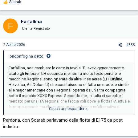
Scarab
R
e
a
c
Farfallina
F
t
i
Utente Registrato
o
n
s
7 Aprile 2026
#555
:
londonfog ha detto:
Farfallina, non cambiare le carte in tavola. Tu avevi genericamente
citato gli Embraer. LH secondo me non fa molto testo perché le
macchine Regional sono operate da altre linee aeree (LH CItyline,
Helvetica, Air Dolomiti) che costituiscono di fatto un modello simile
alle major americane con i Regional operati da un'altra compagnia
sotto il marchio XXXX Express. Secondo me, in Italia ci sarebbe il
mercato per una ITA regional che faccia voli dove la flotta ITA attuale
è troppo grande, ma che comunque non hanno un'alternativa di
Clicca per espandere...
superficie (treno o bus) comoda (per esempio, TRS-LIN dove il
Trieste-Mestre è ancora una tratta piuttosto lenta)
Perdona, con Scarab parlavamo della flotta di E175 da post
indietro.