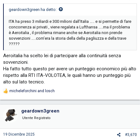
geardown3green ha detto:
ITA ha preso 3 miliardi e 300 milioni dall’Italia ….. e si permette di fare
concorrenza ai privati , viene regalata a Lufthansa …..ma il problema
è Aeroitalia , il problema rimane anche se Aeroitalia non prende
sovvenzioni …..com’era la storia della della pagliuzza e della trave
?????
Aeroitalia ha scelto lei di partecipare alla continuità senza
sovvenzioni.
Ha fatto tutto questo per avere un punteggio economico più alto
rispetto alla RTI ITA-VOLOTEA, le quali hanno un punteggio più
alto sul lato tecnico.
micheleforchini
and
losch
R
e
a
c
geardown3green
t
i
Utente Registrato
o
n
s
19 Dicembre 2025
#3,670
: