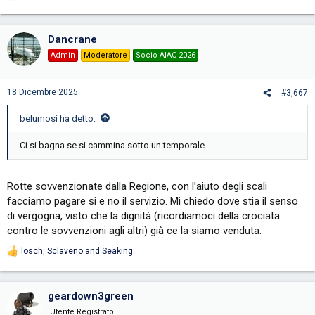
e
a
c
Dancrane
t
i
Admin
Moderatore
Socio AIAC 2026
o
n
s
18 Dicembre 2025
#3,667
:
belumosi ha detto:
Ci si bagna se si cammina sotto un temporale.
Rotte sovvenzionate dalla Regione, con l’aiuto degli scali
facciamo pagare si e no il servizio. Mi chiedo dove stia il senso
di vergogna, visto che la dignità (ricordiamoci della crociata
contro le sovvenzioni agli altri) già ce la siamo venduta.
losch
,
Sclaveno
and
Seaking
R
e
a
c
geardown3green
t
i
Utente Registrato