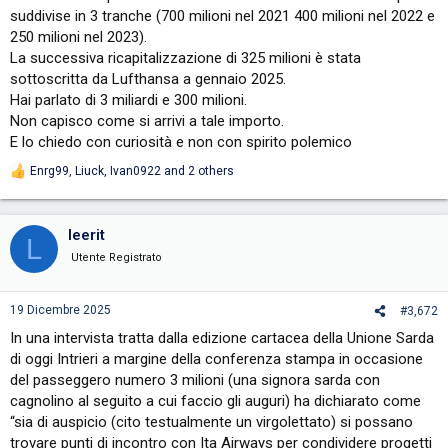
suddivise in 3 tranche (700 milioni nel 2021 400 milioni nel 2022 e
250 milioni nel 2023).
La successiva ricapitalizzazione di 325 milioni è stata
sottoscritta da Lufthansa a gennaio 2025.
Hai parlato di 3 miliardi e 300 milioni.
Non capisco come si arrivi a tale importo.
E lo chiedo con curiosità e non con spirito polemico
Enrg99
,
Liuck
,
Ivan0922
and 2 others
R
e
a
c
leerit
L
t
i
Utente Registrato
o
n
s
19 Dicembre 2025
#3,672
:
In una intervista tratta dalla edizione cartacea della Unione Sarda
di oggi Intrieri a margine della conferenza stampa in occasione
del passeggero numero 3 milioni (una signora sarda con
cagnolino al seguito a cui faccio gli auguri) ha dichiarato come
“sia di auspicio (cito testualmente un virgolettato) si possano
trovare punti di incontro con Ita Airways per condividere progetti