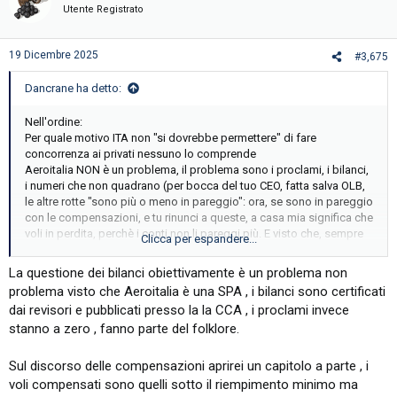
Utente Registrato
19 Dicembre 2025
#3,675
Dancrane ha detto:
Nell'ordine:
Per quale motivo ITA non "si dovrebbe permettere" di fare
concorrenza ai privati nessuno lo comprende
Aeroitalia NON è un problema, il problema sono i proclami, i bilanci,
i numeri che non quadrano (per bocca del tuo CEO, fatta salva OLB,
le altre rotte "sono più o meno in pareggio": ora, se sono in pareggio
con le compensazioni, e tu rinunci a queste, a casa mia significa che
voli in perdita, perchè i conti non li pareggi più. E visto che, sempre
Clicca per espandere...
per bocca del tuo CEO, le sovvenzioni pesano per "il 50/55% circa
dei ricavi", posso permettermi di dubitare dei numeri?)
La questione dei bilanci obiettivamente è un problema non
Aeroitalia NON è il problema: Aeroitalia HA un problema di fondo
problema visto che Aeroitalia è una SPA , i bilanci sono certificati
con la banale differenza ricavi-costi, con la strategia di mercato,
dai revisori e pubblicati presso la la CCA , i proclami invece
con le dichiarazioni roboanti "Ce ne andremo dalla Sardegna" per
stanno a zero , fanno parte del folklore.
poi partecipare alla gara, con gli "avvocati più bravi del mondo" e
coi ricorsi contro le gare poi ritirati bellamente. La trave che non vedi
perchè hai una pagliuzza in un occhio sono le contraddizioni tra
Sul discorso delle compensazioni aprirei un capitolo a parte , i
quanto dice e quanto poi fa il tuo CEO.
voli compensati sono quelli sotto il riempimento minimo ma