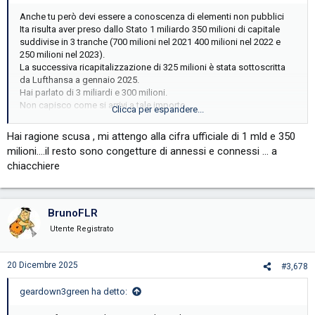
Anche tu però devi essere a conoscenza di elementi non pubblici
Ita risulta aver preso dallo Stato 1 miliardo 350 milioni di capitale
suddivise in 3 tranche (700 milioni nel 2021 400 milioni nel 2022 e
250 milioni nel 2023).
La successiva ricapitalizzazione di 325 milioni è stata sottoscritta
da Lufthansa a gennaio 2025.
Hai parlato di 3 miliardi e 300 milioni.
Non capisco come si arrivi a tale importo.
Clicca per espandere...
E lo chiedo con curiosità e non con spirito polemico
Hai ragione scusa , mi attengo alla cifra ufficiale di 1 mld e 350
milioni….il resto sono congetture di annessi e connessi … a
chiacchiere
BrunoFLR
Utente Registrato
20 Dicembre 2025
#3,678
geardown3green ha detto: