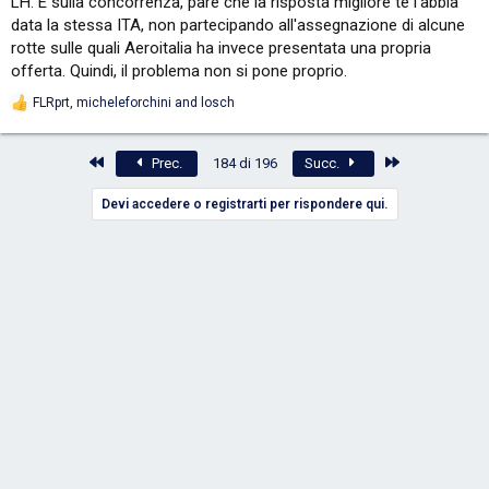
LH. E sulla concorrenza, pare che la risposta migliore te l'abbia
data la stessa ITA, non partecipando all'assegnazione di alcune
rotte sulle quali Aeroitalia ha invece presentata una propria
offerta. Quindi, il problema non si pone proprio.
FLRprt
,
micheleforchini
and
losch
R
e
a
Primo
Ultimo
c
Prec.
184 di 196
Succ.
t
i
Devi accedere o registrarti per rispondere qui.
o
n
s
: