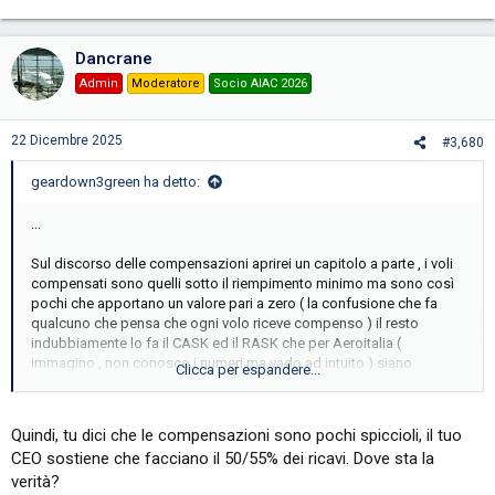
e
a
c
Dancrane
t
i
Admin
Moderatore
Socio AIAC 2026
o
n
s
22 Dicembre 2025
#3,680
:
geardown3green ha detto:
...
Sul discorso delle compensazioni aprirei un capitolo a parte , i voli
compensati sono quelli sotto il riempimento minimo ma sono così
pochi che apportano un valore pari a zero ( la confusione che fa
qualcuno che pensa che ogni volo riceve compenso ) il resto
indubbiamente lo fa il CASK ed il RASK che per Aeroitalia (
immagino , non conosco i numeri ma vado ad intuito ) siano
Clicca per espandere...
parametri estremamente efficienti .
Quindi, tu dici che le compensazioni sono pochi spiccioli, il tuo
CEO sostiene che facciano il 50/55% dei ricavi. Dove sta la
verità?