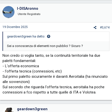
a
c
I-DISAronno
t
i
Utente Registrato
o
n
s
19 Dicembre 2025
#3,674
:
geardown3green ha detto:
Sei a conoscenza di elementi non pubblici ? Sicuro ?
Non credo ci voglia tanto, se la continuità territoriale ha due
paletti fondamentali:
- L'offerta economica
- l'offerta tecnica (connessioni, etc)
Sul primo paletto sicuramente è davanti Aeroitalia (ha rinunciato
alle sovvenzioni)
Sul secondo che riguarda l'offerta tecnica, aeroitalia ha poche
connessioni a fco rispetto a tutte quelle di ITA e Volotea.
geardown3green