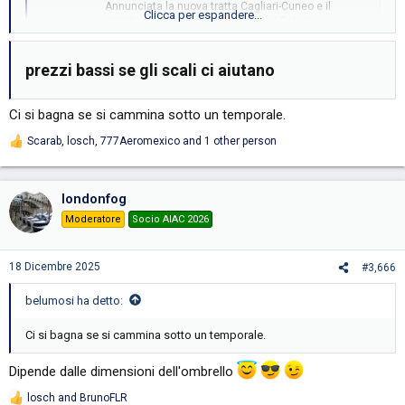
Annunciata la nuova tratta Cagliari-Cuneo e il
Clicca per espandere...
ripristino, dall’estate, della Cagliari-Catania
www.unionesarda.it
prezzi bassi se gli scali ci aiutano​
Ci si bagna se si cammina sotto un temporale.
Scarab
,
losch
,
777Aeromexico
and 1 other person
R
e
a
c
londonfog
t
i
Moderatore
Socio AIAC 2026
o
n
s
18 Dicembre 2025
#3,666
:
belumosi ha detto:
Ci si bagna se si cammina sotto un temporale.
Dipende dalle dimensioni dell'ombrello
losch
and
BrunoFLR
R