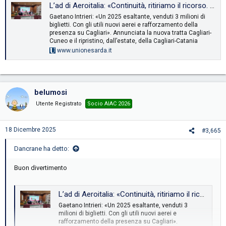
L’ad di Aeroitalia: «Continuità, ritiriamo il ricorso. Voli interni in primavera, prezzi bassi se gli scali ci aiutano» - L'Unione Sarda.it
Gaetano Intrieri: «Un 2025 esaltante, venduti 3 milioni di
biglietti. Con gli utili nuovi aerei e rafforzamento della
presenza su Cagliari». Annunciata la nuova tratta Cagliari-
Cuneo e il ripristino, dall’estate, della Cagliari-Catania
www.unionesarda.it
belumosi
Utente Registrato
Socio AIAC 2026
18 Dicembre 2025
#3,665
Dancrane ha detto:
Buon divertimento
L’ad di Aeroitalia: «Continuità, ritiriamo il ricorso. Voli interni in primavera, prezzi bassi se gli scali ci aiutano» - L'Unione Sarda.it
Gaetano Intrieri: «Un 2025 esaltante, venduti 3
milioni di biglietti. Con gli utili nuovi aerei e
rafforzamento della presenza su Cagliari».