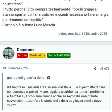
ed interessi”
Il tutto perché (cito sempre testualmente) “pochi gruppi si
stanno spartendo il mercato ed è quindi necessario fare sinergie
per rimanere competitivi”
L’articolo è a firma Luca Mascia.
Ultima modifica:
19 Dicembre 2025
Dancrane
Admin
Moderatore
Socio AIAC 2026
19 Dicembre 2025
#3,673
geardown3green ha detto:
ITA ha preso 3 miliardi e 300 milioni dall’Italia ….. e si permette di fare
concorrenza ai privati , viene regalata a Lufthansa …..ma il problema
è Aeroitalia , il problema rimane anche se Aeroitalia non prende
sovvenzioni …..com’era la storia della della pagliuzza e della trave
?????