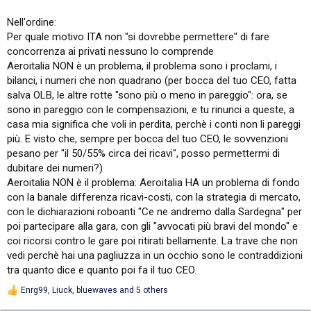
Nell'ordine:
Per quale motivo ITA non "si dovrebbe permettere" di fare
concorrenza ai privati nessuno lo comprende
Aeroitalia NON è un problema, il problema sono i proclami, i
bilanci, i numeri che non quadrano (per bocca del tuo CEO, fatta
salva OLB, le altre rotte "sono più o meno in pareggio": ora, se
sono in pareggio con le compensazioni, e tu rinunci a queste, a
casa mia significa che voli in perdita, perchè i conti non li pareggi
più. E visto che, sempre per bocca del tuo CEO, le sovvenzioni
pesano per "il 50/55% circa dei ricavi", posso permettermi di
dubitare dei numeri?)
Aeroitalia NON è il problema: Aeroitalia HA un problema di fondo
con la banale differenza ricavi-costi, con la strategia di mercato,
con le dichiarazioni roboanti "Ce ne andremo dalla Sardegna" per
poi partecipare alla gara, con gli "avvocati più bravi del mondo" e
coi ricorsi contro le gare poi ritirati bellamente. La trave che non
vedi perchè hai una pagliuzza in un occhio sono le contraddizioni
tra quanto dice e quanto poi fa il tuo CEO.
Enrg99
,
Liuck
,
bluewaves
and 5 others
R
e