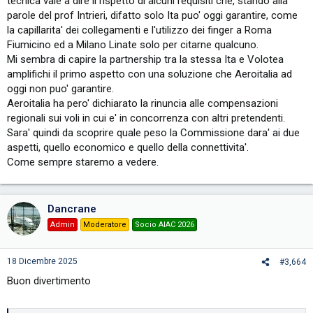
tecnica vale a dire il rispetto di alcuni requisiti che, stando alla
parole del prof Intrieri, difatto solo Ita puo' oggi garantire, come
la capillarita' dei collegamenti e l'utilizzo dei finger a Roma
Fiumicino ed a Milano Linate solo per citarne qualcuno.
Mi sembra di capire la partnership tra la stessa Ita e Volotea
amplifichi il primo aspetto con una soluzione che Aeroitalia ad
oggi non puo' garantire.
Aeroitalia ha pero' dichiarato la rinuncia alle compensazioni
regionali sui voli in cui e' in concorrenza con altri pretendenti.
Sara' quindi da scoprire quale peso la Commissione dara' ai due
aspetti, quello economico e quello della connettivita'.
Come sempre staremo a vedere.
Dancrane
Admin
Moderatore
Socio AIAC 2026
18 Dicembre 2025
#3,664
Buon divertimento