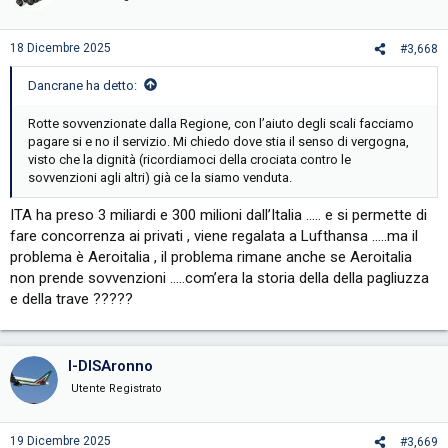
o
n
s
18 Dicembre 2025
#3,668
:
Dancrane ha detto:
Rotte sovvenzionate dalla Regione, con l’aiuto degli scali facciamo
pagare si e no il servizio. Mi chiedo dove stia il senso di vergogna,
visto che la dignità (ricordiamoci della crociata contro le
sovvenzioni agli altri) già ce la siamo venduta.
ITA ha preso 3 miliardi e 300 milioni dall’Italia ….. e si permette di
fare concorrenza ai privati , viene regalata a Lufthansa …..ma il
problema è Aeroitalia , il problema rimane anche se Aeroitalia
non prende sovvenzioni …..com’era la storia della della pagliuzza
e della trave ?????
I-DISAronno
Utente Registrato
19 Dicembre 2025
#3,669