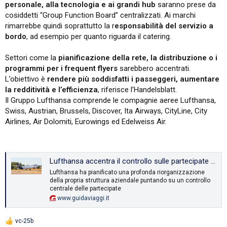
personale, alla tecnologia e ai grandi hub
saranno prese da
cosiddetti “Group Function Board” centralizzati. Ai marchi
rimarrebbe quindi soprattutto la r
esponsabilità del servizio a
bordo
, ad esempio per quanto riguarda il catering.
Settori come la
pianificazione della rete, la distribuzione o i
programmi per i frequent flyers
sarebbero accentrati.
L’obiettivo è
rendere più soddisfatti i passeggeri, aumentare
la redditività e l’efficienza
, riferisce l’Handelsblatt.
Il Gruppo Lufthansa comprende le compagnie aeree Lufthansa,
Swiss, Austrian, Brussels, Discover, Ita Airways, CityLine, City
Airlines, Air Dolomiti, Eurowings ed Edelweiss Air.
Lufthansa accentra il controllo sulle partecipate - GuidaViaggi
Lufthansa ha pianificato una profonda riorganizzazione
della propria struttura aziendale puntando su un controllo
centrale delle partecipate
www.guidaviaggi.it
vc-25b
R