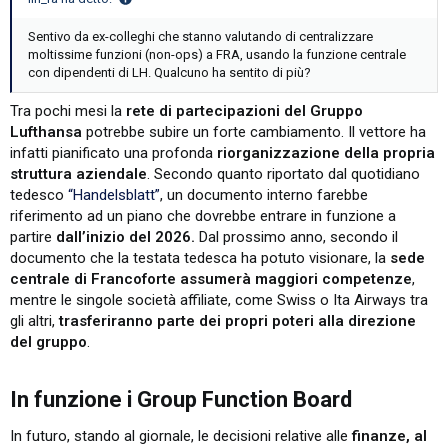
Sentivo da ex-colleghi che stanno valutando di centralizzare
moltissime funzioni (non-ops) a FRA, usando la funzione centrale
con dipendenti di LH. Qualcuno ha sentito di più?
Tra pochi mesi la
rete di partecipazioni del Gruppo
Lufthansa
potrebbe subire un forte cambiamento. Il vettore ha
infatti pianificato una profonda
riorganizzazione della propria
struttura aziendale
. Secondo quanto riportato dal quotidiano
tedesco
“Handelsblatt”
, un documento interno farebbe
riferimento ad un piano che dovrebbe entrare in funzione a
partire
dall’inizio del 2026.
Dal prossimo anno, secondo il
documento che la testata tedesca ha potuto visionare, la
sede
centrale di Francoforte assumerà maggiori competenze
,
mentre le singole società affiliate, come Swiss o Ita Airways tra
gli altri,
trasferiranno parte dei propri poteri alla direzione
del gruppo
.
In funzione i Group Function Board​
In futuro, stando al giornale, le decisioni relative alle
finanze, al