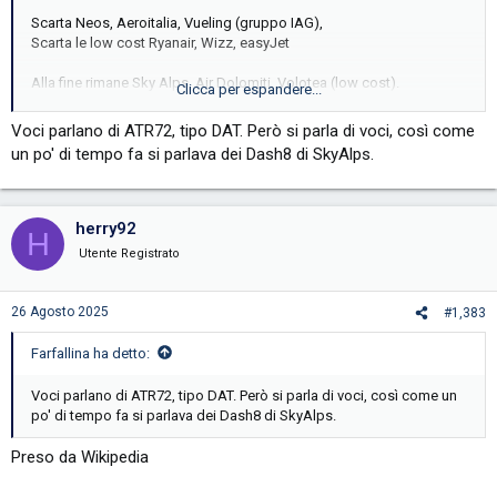
Scarta Neos, Aeroitalia, Vueling (gruppo IAG),
Scarta le low cost Ryanair, Wizz, easyJet
Alla fine rimane Sky Alps, Air Dolomiti, Volotea (low cost).
Clicca per espandere...
Tutto dipende se hanno deciso di cambiare la ragione d'esistere di
Voci parlano di ATR72, tipo DAT. Però si parla di voci, così come
Air Dolomiti e oltre a fare il feeder per Lufthansa lo possa fare
un po' di tempo fa si parlava dei Dash8 di SkyAlps.
anche per ITA.
Bisogna ricordarsi che al netto di stravolgere il tutto servono anche
altri aerei per poter portare avanti il progetto.
herry92
H
Utente Registrato
Inviato dal mio 2311DRK48G utilizzando Tapatalk
26 Agosto 2025
#1,383
Farfallina ha detto:
Voci parlano di ATR72, tipo DAT. Però si parla di voci, così come un
po' di tempo fa si parlava dei Dash8 di SkyAlps.
Preso da Wikipedia