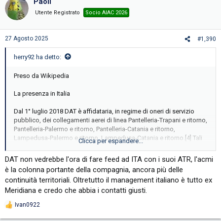
Paolì
t
i
Utente Registrato
Socio AIAC 2026
o
n
s
27 Agosto 2025
#1,390
:
herry92 ha detto:
Preso da Wikipedia
La presenza in Italia
Dal 1° luglio 2018 DAT è affidataria, in regime di oneri di servizio
pubblico, dei collegamenti aerei di linea Pantelleria-Trapani e ritorno,
Pantelleria-Palermo e ritorno, Pantelleria-Catania e ritorno,
Lampedusa-Palermo e ritorno, Lampedusa-Catania e ritorno.[4] Tali
Clicca per espandere...
attività sono effettuate con il marchio commerciale "Voli di Sicilia". Il
contratto, valido inizialmente fino al 30 giugno 2021, è stato
DAT non vedrebbe l'ora di fare feed ad ITA con i suoi ATR, l'acmi
successivamente esteso fino al 31 ottobre 2025.[5]
è la colonna portante della compagnia, ancora più delle
continuità territoriali. Oltretutto il management italiano è tutto ex
In Italia ha basati 4 Atr.
Meridiana e credo che abbia i contatti giusti.
La flotta è composta da 22 aeromobili
Ivan0922
R
In prevalenza varie versioni del Atr, 5 a320 e 1 321
e