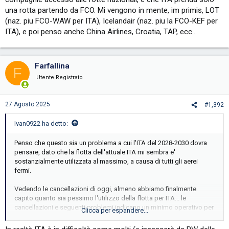
una rotta partendo da FCO. Mi vengono in mente, im primis, LOT
(naz. piu FCO-WAW per ITA), Icelandair (naz. piu la FCO-KEF per
ITA), e poi penso anche China Airlines, Croatia, TAP, ecc...
Farfallina
F
Utente Registrato
27 Agosto 2025
#1,392
Ivan0922 ha detto:
Penso che questo sia un problema a cui l'ITA del 2028-2030 dovra
pensare, dato che la flotta dell'attuale ITA mi sembra e'
sostanzialmente utilizzata al massimo, a causa di tutti gli aerei
fermi.
Vedendo le cancellazioni di oggi, almeno abbiamo finalmente
capito quanto sia pessimo l'utilizzo della flotta per ITA... le
cancellazioni e seguenti problemi indicano un minimo operativo per
Clicca per espandere...
la flotta di cca. 60 aerei, almeno per i narrowbody (321 incluso) o in
altre parole, abbiamo circa 20 narrowbody in piu - e, cosa