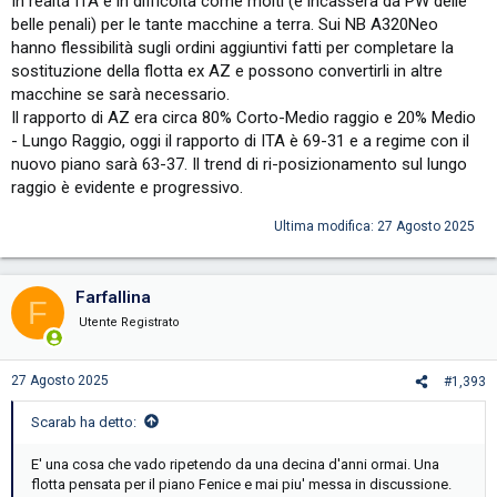
In realtà ITA è in difficoltà come molti (e incasserà da PW delle
abbastanza divertente, se si contano uno o due aerei sottoposti alla
belle penali) per le tante macchine a terra. Sui NB A320Neo
manutenzione programmata, questo (20), e' piu o meno il numero
hanno flessibilità sugli ordini aggiuntivi fatti per completare la
esatto di aerei che non volano al momento
sostituzione della flotta ex AZ e possono convertirli in altre
macchine se sarà necessario.
Il rapporto di AZ era circa 80% Corto-Medio raggio e 20% Medio
- Lungo Raggio, oggi il rapporto di ITA è 69-31 e a regime con il
nuovo piano sarà 63-37. Il trend di ri-posizionamento sul lungo
raggio è evidente e progressivo.
Ultima modifica:
27 Agosto 2025
Farfallina
F
Utente Registrato
27 Agosto 2025
#1,393
Scarab ha detto:
E' una cosa che vado ripetendo da una decina d'anni ormai. Una
flotta pensata per il piano Fenice e mai piu' messa in discussione.