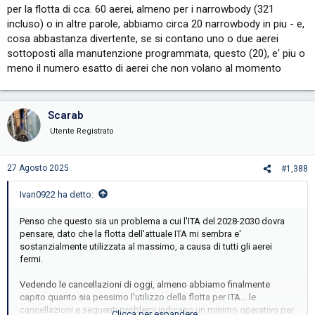
per la flotta di cca. 60 aerei, almeno per i narrowbody (321
incluso) o in altre parole, abbiamo circa 20 narrowbody in piu - e,
cosa abbastanza divertente, se si contano uno o due aerei
sottoposti alla manutenzione programmata, questo (20), e' piu o
meno il numero esatto di aerei che non volano al momento
Scarab
Utente Registrato
27 Agosto 2025
#1,388
Ivan0922 ha detto:
Penso che questo sia un problema a cui l'ITA del 2028-2030 dovra
pensare, dato che la flotta dell'attuale ITA mi sembra e'
sostanzialmente utilizzata al massimo, a causa di tutti gli aerei
fermi.
Vedendo le cancellazioni di oggi, almeno abbiamo finalmente
capito quanto sia pessimo l'utilizzo della flotta per ITA... le
cancellazioni e seguenti problemi indicano un minimo operativo per
Clicca per espandere...