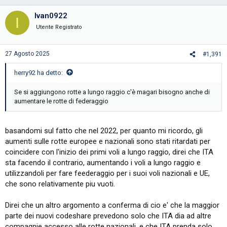
a
c
Ivan0922
I
t
Inviato dal mio 2311DRK48G utilizzando Tapatalk
i
Utente Registrato
o
n
s
27 Agosto 2025
#1,391
:
herry92 ha detto:
Se si aggiungono rotte a lungo raggio c'è magari bisogno anche di
aumentare le rotte di federaggio
basandomi sul fatto che nel 2022, per quanto mi ricordo, gli
aumenti sulle rotte europee e nazionali sono stati ritardati per
coincidere con l'inizio dei primi voli a lungo raggio, direi che ITA
sta facendo il contrario, aumentando i voli a lungo raggio e
utilizzandoli per fare feederaggio per i suoi voli nazionali e UE,
che sono relativamente piu vuoti.
Direi che un altro argomento a conferma di cio e' che la maggior
parte dei nuovi codeshare prevedono solo che ITA dia ad altre
compagnie accesso alle rotte nazionali, e che ITA prenda solo