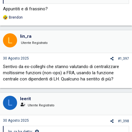
Appuntiti e di frassino?
Brendon
R
e
a
c
lin_ra
L
t
i
Utente Registrato
o
n
s
30 Agosto 2025
#1,397
:
Sentivo da ex-colleghi che stanno valutando di centralizzare
moltissime funzioni (non-ops) a FRA, usando la funzione
centrale con dipendenti di LH. Qualcuno ha sentito di più?
leerit
L
Utente Registrato
30 Agosto 2025
#1,398
lin_ra ha detto: