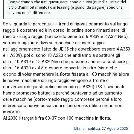
Considerando che tutti questi aerei sono o nuovi (quindi all'inizio del
ciclo d'ammortamento) o in leasing (e quindi da pagare) sono una
zavorra non indifferente.
Se si guarda le percentuali il trend di riposizionamento sul lungo
raggio è costante ed è in corso. In ordine sono rimasti aerei di
medio - lungo raggio (se ricordo bene 5 o 6 A339 e 2 A321Neo),
verranno aggiunte diverse macchine di lungo raggio
nell'aggiornamento fatto da JE (5 che dovrebbero essere 4 A350
e 1 A339), poi ci sono 10 A220 che andranno a sostituire gli
ultimi 10 A319 e 15 A320Neo che possono andare a sostituire gli
ultimi 16 A320 ex AZ o essere convertiti in altro (visto che
dicono di voler mantenere la flotta fissata a 100 macchine allora
le nuove macchine di lungo raggio vengono a fronte di
conversioni di questi ordini riducendo gli A320). P.S. I sindacati
hanno promesso battaglia perché puntavano ad un aumento
delle macchine (corto-medio raggio comprese perché a loro
interessano nuove assunzioni di personale, utile o meno non
importa).
Al 2030 il target è fra 63-37 con 100 macchine in flotta.
Ultima modifica:
27 Agosto 2025