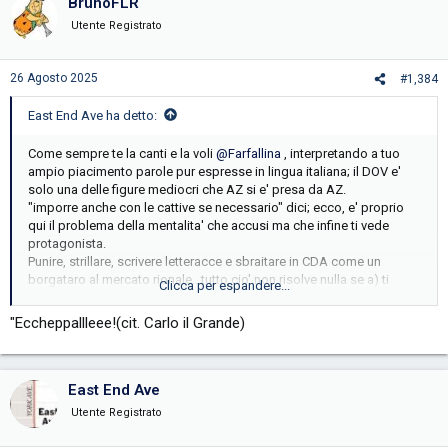
BrunoFLR
Utente Registrato
26 Agosto 2025
#1,384
East End Ave ha detto:
Come sempre te la canti e la voli
@Farfallina
, interpretando a tuo
ampio piacimento parole pur espresse in lingua italiana; il DOV e'
solo una delle figure mediocri che AZ si e' presa da AZ.
"imporre anche con le cattive se necessario" dici; ecco, e' proprio
qui il problema della mentalita' che accusi ma che infine ti vede
protagonista.
Punire, strillare, scrivere letteracce e sbraitare in CDA come un
borgataro al mercato rionale...tutto cio' non risolve nulla se a) ti
Clicca per espandere...
zavorri dello stesso personale fancazzista, management e
dipendenti b) non cambi la cultura aziendale a suon di
"Eccheppallleee!(cit. Carlo il Grande)
addestramento, training motivazionali, dialogo, crescita,
condivisione, azzeramento del rapporto gerarchico in luogo di uno
empaticamente umano basato sul rispetto dei ruoli.
Si, esatto, tutto cio' che un vettore partner gia' fa da lustri e che
East End Ave
spera di trovare anche altrove nelle partnership commerciali, non
Utente Registrato
mentalita' borboniche, nepostistiche e amichettiste.