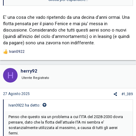
la flotta di cca. 60 aerei, almeno per i narrowbody (321 incluso) o in
altre parole, abbiamo circa 20 narrowbody in piu - e, cosa
abbastanza divertente, se si contano uno o due aerei sottoposti alla
E' una cosa che vado ripetendo da una decina d'anni ormai. Una
manutenzione programmata, questo (20), e' piu o meno il numero
flotta pensata per il piano Fenice e mai piu' messa in
esatto di aerei che non volano al momento
discussione. Considerando che tutti questi aerei sono o nuovi
(quindi all'inizio del ciclo d'ammortamento) o in leasing (e quindi
da pagare) sono una zavorra non indifferente.
Ivan0922
R
e
a
c
herry92
H
t
i
Utente Registrato
o
n
s
27 Agosto 2025
#1,389
:
Ivan0922 ha detto:
Penso che questo sia un problema a cui l'ITA del 2028-2030 dovra
pensare, dato che la flotta dell'attuale ITA mi sembra e'
sostanzialmente utilizzata al massimo, a causa di tutti gli aerei
fermi.