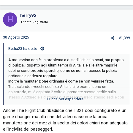
e
a
c
herry92
H
t
i
Utente Registrato
o
n
s
30 Agosto 2025
#1,399
:
Betha23 ha detto:
A moi avviso non è un problema a di sedili chiari o scuri, ma proprio
di pulizia. Rispetto agli ultimi tempi di Alitalia e alle altre major le
cabine sono proprio sporche, come se non si facesse la pulizia
ordinaria a cadenza regolare.
Inoltre la manutenzione ordinaria é come se non venisse fatta.
Tralasciando i vecchi sedili ex Alitalia che oramai sono un
colabrodo, mi è capitata 2 volte di prendere stesso sedile sullo
stesso A320neo e a distanza di 1 mese trovare lo stesso sedile con
Clicca per espandere...
il recline bloccato.( fila 4 per giunta, una utilizzata per la business )
Anche The Flight Club ribadisce che il 321 così configurato è un
game changer ma alla fine del video riassume la poca
manutenzione dei mezzi, la scelta dei colori chiari non adeguata
e l'inciviltà dei passeggeri.