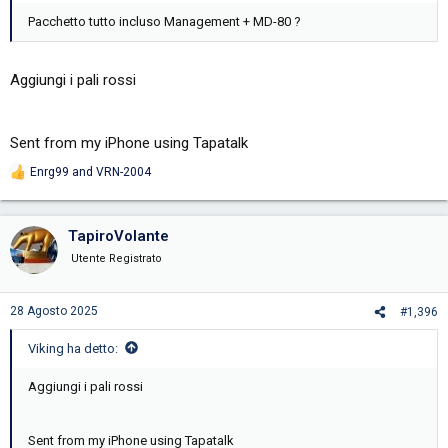
Pacchetto tutto incluso Management + MD-80 ?
Aggiungi i pali rossi
Sent from my iPhone using Tapatalk
Enrg99
and
VRN-2004
R
e
a
c
TapiroVolante
t
i
Utente Registrato
o
n
s
28 Agosto 2025
#1,396
:
Viking ha detto:
Aggiungi i pali rossi
Sent from my iPhone using Tapatalk