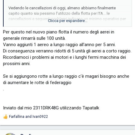
Vedendo le cancellazioni di oggi, almeno abbiamo finalmente
capito quanto sia pessimo l'utilizzo della flotta per ITA... le
cancellazioni e seguenti problemi indicano un minimo operativo per
Clicca per espandere...
la flotta di cca. 60 aerei, almeno per i narrowbody (321 incluso) o in
altre parole, abbiamo circa 20 narrowbody in piu - e, cosa
Per questo nel nuovo piano flotta il numero degli aerei in
abbastanza divertente, se si contano uno o due aerei sottoposti alla
generale rimarrà sulle 100 unità.
manutenzione programmata, questo (20), e' piu o meno il numero
Vanno aggiunti 1 aereo a lungo raggio all'anno per 5 anni.
esatto di aerei che non volano al momento
Di conseguenza verranno ridotti di 5 unità gli aerei a corto raggio.
Ricordiamoci i problemi ai motori e i lunghi fermi macchina dei
prossimi anni.
Se si aggiungono rotte a lungo raggio c'è magari bisogno anche
di aumentare le rotte di federaggio
.
Inviato dal mio 2311DRK48G utilizzando Tapatalk
Farfallina
and
Ivan0922
R
e
a
c