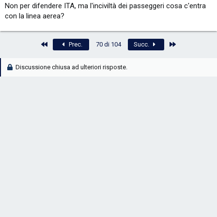
Non per difendere ITA, ma l'inciviltà dei passeggeri cosa c'entra
con la linea aerea?
Primo
Ultimo
Prec.
70 di 104
Succ.
Discussione chiusa ad ulteriori risposte.