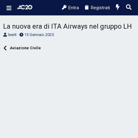
Entra
Registrati
La nuova era di ITA Airways nel gruppo LH
A
D
leerit
15 Gennaio 2025
u
a
t
t
Aviazione Civile
o
a
r
d
e
'
D
i
i
n
s
i
c
z
u
i
s
o
s
i
o
n
e