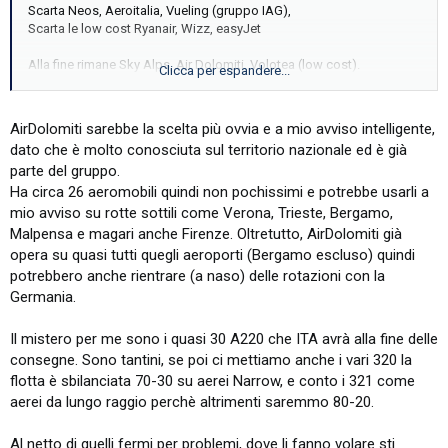
Scarta Neos, Aeroitalia, Vueling (gruppo IAG),
Scarta le low cost Ryanair, Wizz, easyJet
Alla fine rimane Sky Alps, Air Dolomiti, Volotea (low cost).
Clicca per espandere...
Tutto dipende se hanno deciso di cambiare la ragione d'esistere di
Air Dolomiti e oltre a fare il feeder per Lufthansa lo possa fare
AirDolomiti sarebbe la scelta più ovvia e a mio avviso intelligente,
anche per ITA.
dato che è molto conosciuta sul territorio nazionale ed è già
Bisogna ricordarsi che al netto di stravolgere il tutto servono anche
parte del gruppo.
altri aerei per poter portare avanti il progetto.
Ha circa 26 aeromobili quindi non pochissimi e potrebbe usarli a
mio avviso su rotte sottili come Verona, Trieste, Bergamo,
Malpensa e magari anche Firenze. Oltretutto, AirDolomiti già
Inviato dal mio 2311DRK48G utilizzando Tapatalk
opera su quasi tutti quegli aeroporti (Bergamo escluso) quindi
potrebbero anche rientrare (a naso) delle rotazioni con la
Germania.
Il mistero per me sono i quasi 30 A220 che ITA avrà alla fine delle
consegne. Sono tantini, se poi ci mettiamo anche i vari 320 la
flotta è sbilanciata 70-30 su aerei Narrow, e conto i 321 come
aerei da lungo raggio perchè altrimenti saremmo 80-20.
Al netto di quelli fermi per problemi, dove li fanno volare sti