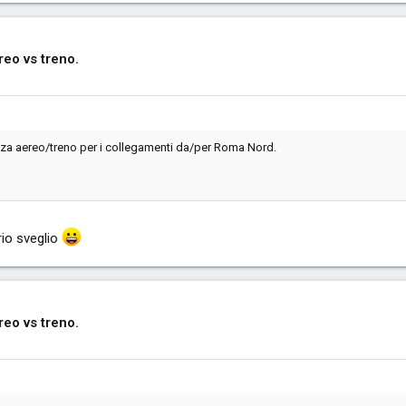
eo vs treno.
enza aereo/treno per i collegamenti da/per Roma Nord.
io sveglio
eo vs treno.