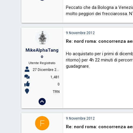
Peccato che da Bologna a Venezia si
molto peggiori dei frecciarossa. 
9 Novembre 2012
Re: nord roma: concorrenza aer
MikeAlphaTang
Ho acquistato per i primi di dice
o
ritorno) per 4h 22 minuti di perco
Utente Registrato
guadagnare.
27 Dicembre 2009
1,481
0
TRN
9 Novembre 2012
F
Re: nord roma: concorrenza aer