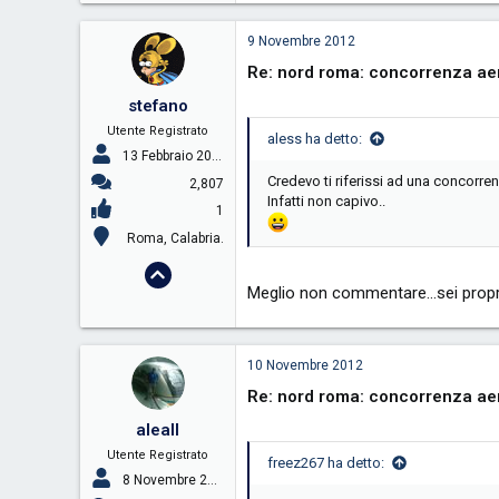
9 Novembre 2012
Re: nord roma: concorrenza aer
stefano
Utente Registrato
aless ha detto:
13 Febbraio 2006
Credevo ti riferissi ad una concorr
2,807
Infatti non capivo..
1
Roma, Calabria.
Meglio non commentare...sei propr
10 Novembre 2012
Re: nord roma: concorrenza aer
aleall
Utente Registrato
freez267 ha detto:
8 Novembre 2007