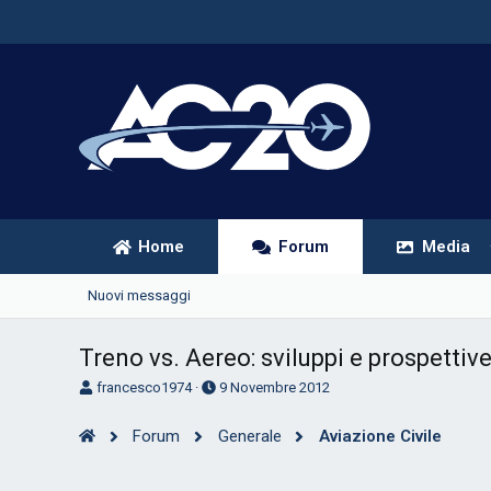
Home
Forum
Media
Nuovi messaggi
Treno vs. Aereo: sviluppi e prospettive
A
D
francesco1974
9 Novembre 2012
u
a
t
t
Forum
Generale
Aviazione Civile
o
a
r
d
e
'