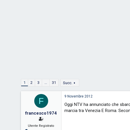
D
i
i
n
s
i
c
z
u
i
s
o
s
i
o
n
e
1
2
3
...
31
Succ.
9 Novembre 2012
F
Oggi NTV ha annunciato che sbarch
marcia tra Venezia E Roma. Second
francesco1974
Utente Registrato