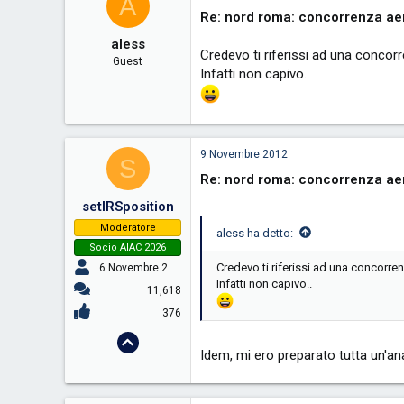
A
Re: nord roma: concorrenza aer
aless
Credevo ti riferissi ad una conco
Guest
Infatti non capivo..
9 Novembre 2012
S
Re: nord roma: concorrenza aer
setIRSposition
Moderatore
aless ha detto:
Socio AIAC 2026
Credevo ti riferissi ad una concorr
6 Novembre 2005
Infatti non capivo..
11,618
376
Idem, mi ero preparato tutta un'anal