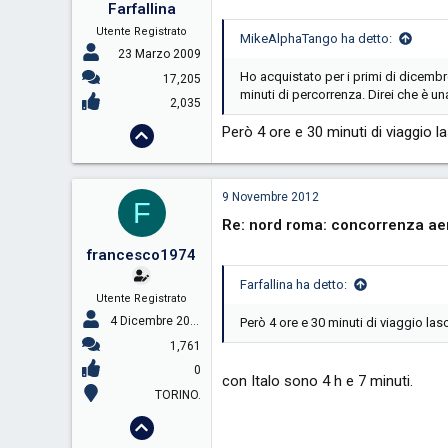
Farfallina
Utente Registrato
MikeAlphaTango ha detto:
23 Marzo 2009
Ho acquistato per i primi di dicemb
17,205
minuti di percorrenza. Direi che è u
2,035
Però 4 ore e 30 minuti di viaggio 
9 Novembre 2012
F
Re: nord roma: concorrenza aer
francesco1974
Farfallina ha detto:
Utente Registrato
4 Dicembre 2005
Però 4 ore e 30 minuti di viaggio la
1,761
0
con Italo sono 4 h e 7 minuti.
TORINO.