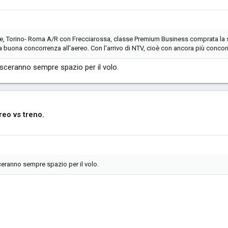
re, Torino- Roma A/R con Frecciarossa, classe Premium Business comprata la s
na buona concorrenza all'aereo. Con l'arrivo di NTV, cioè con ancora più conco
lasceranno sempre spazio per il volo.
eo vs treno.
sceranno sempre spazio per il volo.