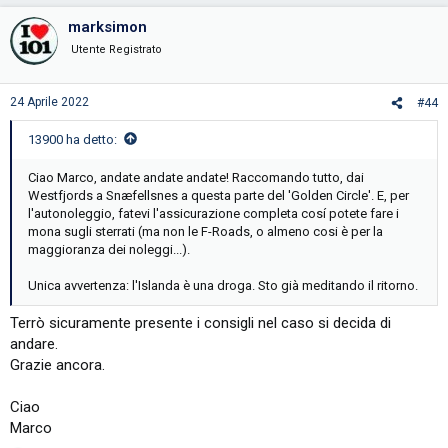
a
c
marksimon
t
i
Utente Registrato
o
n
s
24 Aprile 2022
#44
:
13900 ha detto:
Ciao Marco, andate andate andate! Raccomando tutto, dai
Westfjords a Snæfellsnes a questa parte del 'Golden Circle'. E, per
l'autonoleggio, fatevi l'assicurazione completa cosí potete fare i
mona sugli sterrati (ma non le F-Roads, o almeno cosi è per la
maggioranza dei noleggi...).
Unica avvertenza: l'Islanda è una droga. Sto già meditando il ritorno.
Terrò sicuramente presente i consigli nel caso si decida di
andare.
Grazie ancora.
Ciao
Marco