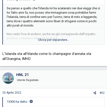
Se penso a quello che l’Irlanda mi ha scatenato nei due viaggi che ci
ho fatto anni fa, non posso che immaginare cosa potrebbe farmi
l’Islanda, terra di confine vero per l’uomo, terra di mito e leggende,
terra dove i quattro elementi sono liberi di sfogarsi come in pochi
altri posti al mondo.
Non vedo l’ora di andarci, anche se già consapevole dell’impatto
ipnotico e duraturo che avrà su di me.
Clicca per espandere...
Per il momento però mi accontento dei romanzi della scrittrice Yrsa
Sigurdardóttir…
L'Islanda sta all'Irlanda come lo champagne d'annata sta
all'Orangina, IMHO.
HNL 21
Utente Registrato
25 Aprile 2022
#52
13900 ha detto: