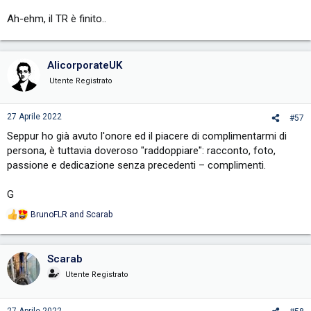
Ah-ehm, il TR è finito..
AlicorporateUK
Utente Registrato
27 Aprile 2022
#57
Seppur ho già avuto l'onore ed il piacere di complimentarmi di
persona, è tuttavia doveroso "raddoppiare": racconto, foto,
passione e dedicazione senza precedenti – complimenti.
G
BrunoFLR
and
Scarab
R
e
a
c
Scarab
t
i
Utente Registrato
o
n
s
27 Aprile 2022