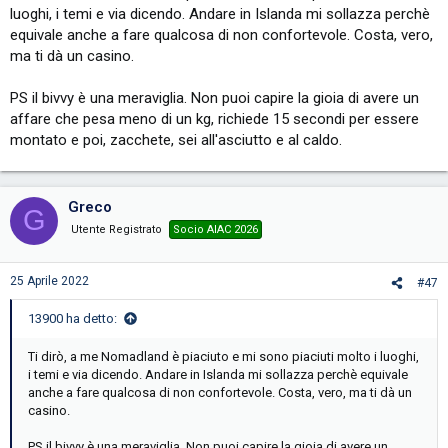
luoghi, i temi e via dicendo. Andare in Islanda mi sollazza perchè
See you down the road! (Cit.)
equivale anche a fare qualcosa di non confortevole. Costa, vero,
ma ti dà un casino.
PS il bivvy è una meraviglia. Non puoi capire la gioia di avere un
affare che pesa meno di un kg, richiede 15 secondi per essere
montato e poi, zacchete, sei all'asciutto e al caldo.
Greco
G
Utente Registrato
Socio AIAC 2026
25 Aprile 2022
#47
13900 ha detto:
Ti dirò, a me Nomadland è piaciuto e mi sono piaciuti molto i luoghi,
i temi e via dicendo. Andare in Islanda mi sollazza perchè equivale
anche a fare qualcosa di non confortevole. Costa, vero, ma ti dà un
casino.
PS il bivvy è una meraviglia. Non puoi capire la gioia di avere un