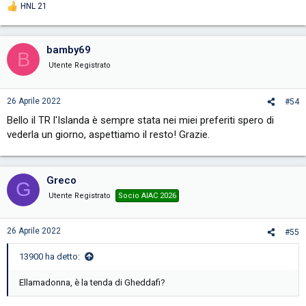
HNL 21
R
e
a
c
bamby69
B
t
i
Utente Registrato
o
n
s
26 Aprile 2022
#54
:
Bello il TR l'Islanda è sempre stata nei miei preferiti spero di
vederla un giorno, aspettiamo il resto! Grazie.
Greco
G
Utente Registrato
Socio AIAC 2026
26 Aprile 2022
#55
13900 ha detto:
Ellamadonna, è la tenda di Gheddafi?