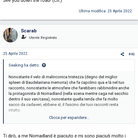
See you down the road! (Cit.)
Ultima modifica:
25 Aprile 2022
Scarab
Utente Registrato
25 Aprile 2022
#46
Seaking ha detto:
Nonostante il velo di malinconica tristezza (degno del miglior
spleen di Baudelairiana memoria) che fa capolino qua e là nel tuo
racconto, nonostante le atmosfere che farebbero rabbrividire anche
la protagonista di Nomadland (nella scena mentre caga nel secchio
dentro il suo van/casa), nonostante quella tenda che fa molto
sacco da cadaveri, ebbene sì, il fascino dei tuoi racconti resta
intatto.
Clicca per espandere...
L’Islanda resta assolutamente nella mia wish list ma viaggiando in
tanti devo trovare una buona offerta che renda l’intero viaggio meno
costoso del prezzo di una utilitaria ibrida di ultima generazione.
Ti dirò, a me Nomadland è piaciuto e mi sono piaciuti molto i