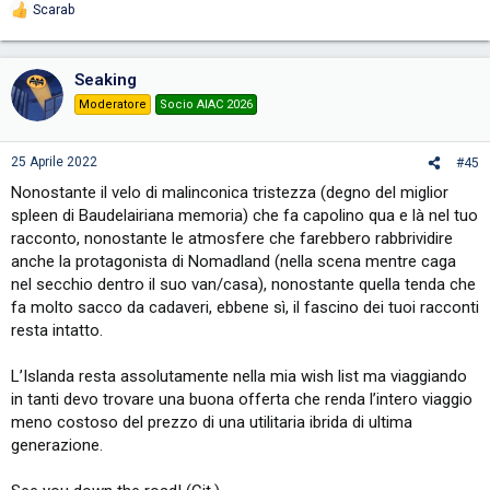
Scarab
R
e
a
c
Seaking
t
i
Moderatore
Socio AIAC 2026
o
n
s
25 Aprile 2022
#45
:
Nonostante il velo di malinconica tristezza (degno del miglior
spleen di Baudelairiana memoria) che fa capolino qua e là nel tuo
racconto, nonostante le atmosfere che farebbero rabbrividire
anche la protagonista di Nomadland (nella scena mentre caga
nel secchio dentro il suo van/casa), nonostante quella tenda che
fa molto sacco da cadaveri, ebbene sì, il fascino dei tuoi racconti
resta intatto.
L’Islanda resta assolutamente nella mia wish list ma viaggiando
in tanti devo trovare una buona offerta che renda l’intero viaggio
meno costoso del prezzo di una utilitaria ibrida di ultima
generazione.