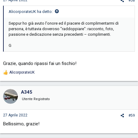
#58
:
AlicorporateUK ha detto:
Seppur ho già avuto l'onore ed il piacere di complimentarmi di
persona, è tuttavia doveroso "raddoppiare": racconto, foto,
passione e dedicazione senza precedenti – complimenti.
G
Grazie, quando ripassi fai un fischio!
AlicorporateUK
R
e
a
c
A345
t
i
Utente Registrato
o
n
s
27 Aprile 2022
#59
:
Bellissimo, grazie!