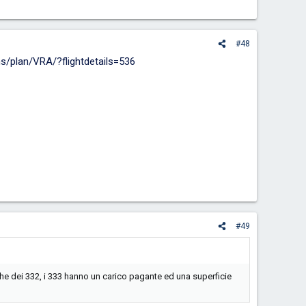
#48
ns/plan/VRA/?flightdetails=536
#49
che dei 332, i 333 hanno un carico pagante ed una superficie