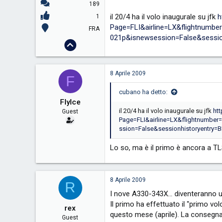
189
il 20/4 ha il volo inaugurale su jfk
h
1
Page=FLI&airline=LX&flightnumb
FRA
021p&isnewsession=False&sessio
8 Aprile 2009
F
cubano ha detto:
FlyIce
il 20/4 ha il volo inaugurale su jfk
ht
Guest
Page=FLI&airline=LX&flightnumbe
ssion=False&sessionhistoryentry=
Lo so, ma è il primo è ancora a TL
8 Aprile 2009
R
I nove A330-343X... diventeranno u
Il primo ha effettuato il "primo 
rex
questo mese (aprile). La consegna
Guest