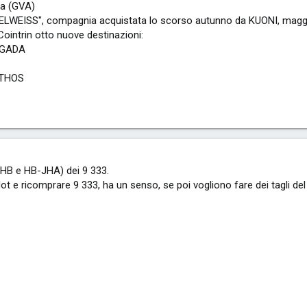
ra (GVA)
DELWEISS", compagnia acquistata lo scorso autunno da KUONI, maggi
ointrin otto nuove destinazioni:
RGADA
NTHOS
HB e HB-JHA) dei 9 333.
ot e ricomprare 9 333, ha un senso, se poi vogliono fare dei tagli de