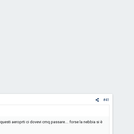
#41
uesti aeroprti ci dovevi cmq passare.... forse la nebbia si è