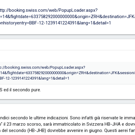
ttp://booking.swiss.com/web/PopupLoader.aspx?
er=14&flightdate=633758292000000000&origin=ZRH&destination=
nhistoryentry=BBF-12-1239141224391&lang=1&detail=1
tp://booking.swiss.com/web/PopupLoader.aspx?
r=14&flightdate=633758292000000000&origin=ZRH&destination=JFK&sessi
BBF-12-1239141224391&lang=1&detail=1
S ed il secondo pure.
ndici secondo le ultime indicazioni. Sono infatti già riservate le im
volo" il 23 marzo scorso, sarà immatricolato in Svizzera HB-JHA e d
 del secondo (HB-JHB) dovrebbe avvenire in giugno. Questi aerei fan