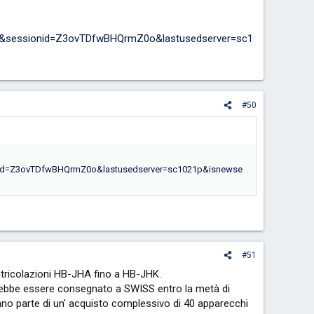
JFK&sessionid=Z3ovTDfwBHQrmZ0o&lastusedserver=sc1
#50
onid=Z3ovTDfwBHQrmZ0o&lastusedserver=sc1021p&isnewse
#51
matricolazioni HB-JHA fino a HB-JHK.
ovrebbe essere consegnato a SWISS entro la metà di
no parte di un' acquisto complessivo di 40 apparecchi