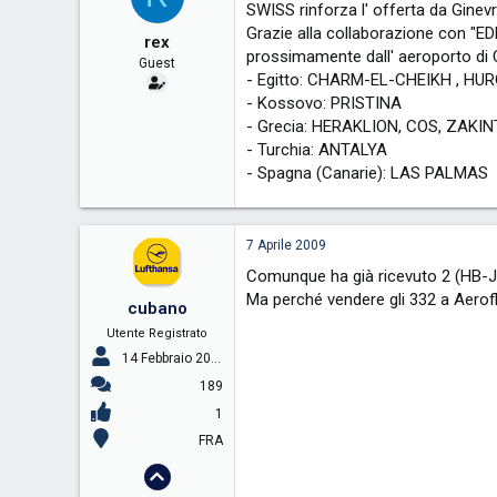
SWISS rinforza l' offerta da Ginev
Grazie alla collaborazione con "E
rex
prossimamente dall' aeroporto di C
Guest
- Egitto: CHARM-EL-CHEIKH , HU
- Kossovo: PRISTINA
- Grecia: HERAKLION, COS, ZAKI
- Turchia: ANTALYA
- Spagna (Canarie): LAS PALMAS
7 Aprile 2009
Comunque ha già ricevuto 2 (HB-J
Ma perché vendere gli 332 a Aerofl
cubano
Utente Registrato
14 Febbraio 2009
189
1
FRA