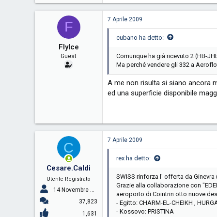
7 Aprile 2009
F
cubano ha detto:
FlyIce
Comunque ha già ricevuto 2 (HB-JHB
Guest
Ma perché vendere gli 332 a Aeroflot
A me non risulta si siano ancora m
ed una superficie disponibile mag
7 Aprile 2009
C
rex ha detto:
Cesare.Caldi
SWISS rinforza l' offerta da Ginevra
Utente Registrato
Grazie alla collaborazione con "ED
14 Novembre 2005
aeroporto di Cointrin otto nuove des
37,823
- Egitto: CHARM-EL-CHEIKH , HUR
- Kossovo: PRISTINA
1,631