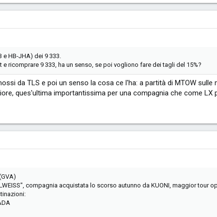
 e HB-JHA) dei 9 333.
 e ricomprare 9 333, ha un senso, se poi vogliono fare dei tagli del 15%?
ossi da TLS e poi un senso la cosa ce l'ha: a partità di MTOW sulle 
giore, ques'ultima importantissima per una compagnia che come LX p
 (GVA)
ELWEISS", compagnia acquistata lo scorso autunno da KUONI, maggior tour op
tinazioni:
GADA