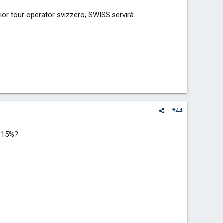
or tour operator svizzero, SWISS servirà
#44
l 15%?