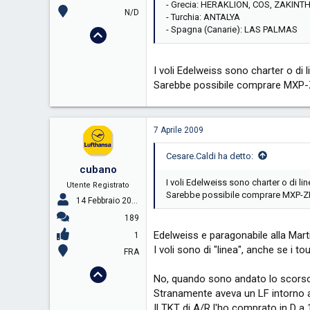
- Grecia: HERAKLION, COS, ZAKINT
N/D
- Turchia: ANTALYA
- Spagna (Canarie): LAS PALMAS
I voli Edelweiss sono charter o di 
Sarebbe possibile comprare MXP
7 Aprile 2009
Cesare.Caldi ha detto:
cubano
I voli Edelweiss sono charter o di li
Utente Registrato
Sarebbe possibile comprare MXP-
14 Febbraio 2009
189
Edelweiss e paragonabile alla Martin
1
I voli sono di "linea", anche se i t
FRA
No, quando sono andato lo scorso 
Stranamente aveva un LF intorno al
Il TKT di A/R l'ho comprato in D a