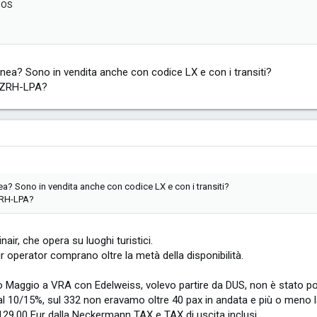
HOS
linea? Sono in vendita anche con codice LX e con i transiti?
-ZRH-LPA?
nea? Sono in vendita anche con codice LX e con i transiti?
ZRH-LPA?
air, che opera su luoghi turistici.
our operator comprano oltre la metà della disponibilità.
Maggio a VRA con Edelweiss, volevo partire da DUS, non è stato pos
 10/15%, sul 332 non eravamo oltre 40 pax in andata e più o meno la 
 129,00 Eur dalla Neckermann TAX e TAX di uscita inclusi