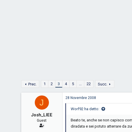
D
i
i
n
s
i
c
z
u
i
s
o
s
i
o
n
e
1
2
3
4
5
...
22
Prec.
Succ.
28 Novembre 2008
J
Worf92 ha detto:
Josh_LIEE
Beato te, anche se non capisco come 
Guest
diradata e sei potuto atterrare da z