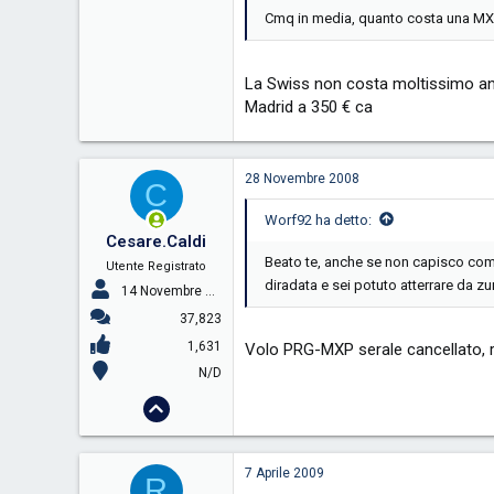
Cmq in media, quanto costa una M
La Swiss non costa moltissimo anzi
Madrid a 350 € ca
28 Novembre 2008
C
Worf92 ha detto:
Cesare.Caldi
Beato te, anche se non capisco come 
Utente Registrato
diradata e sei potuto atterrare da z
14 Novembre 2005
37,823
1,631
Volo PRG-MXP serale cancellato, 
N/D
7 Aprile 2009
R