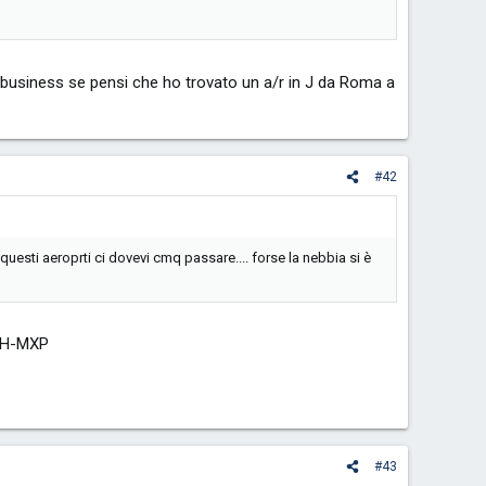
a business se pensi che ho trovato un a/r in J da Roma a
#42
uesti aeroprti ci dovevi cmq passare.... forse la nebbia si è
ZRH-MXP
#43