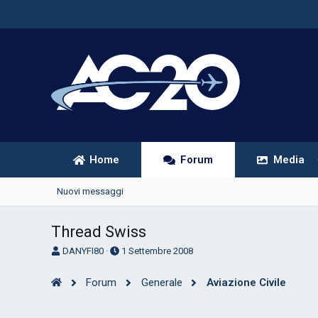
Home
Forum
Media
Nuovi messaggi
Thread Swiss
A
D
DANYFI80
1 Settembre 2008
u
a
t
t
Forum
Generale
Aviazione Civile
o
a
r
d
e
'