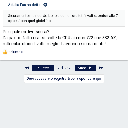
Alitalia Fan ha detto:
Sicuramente ma ricordo bene e con orrore tutti i voli superiori alle 7h
operati con quel gioiellino…
Per quale motivo scusa?
Da pax ho fatto diverse volte la GRU sia con 772 che 332 AZ,
millemilamilioni di volte meglio il secondo sicuramente!
belumosi
R
e
a
Primo
Ultimo
c
Prec.
2 di 237
Succ.
t
i
Devi accedere o registrarti per rispondere qui.
o
n
s
: