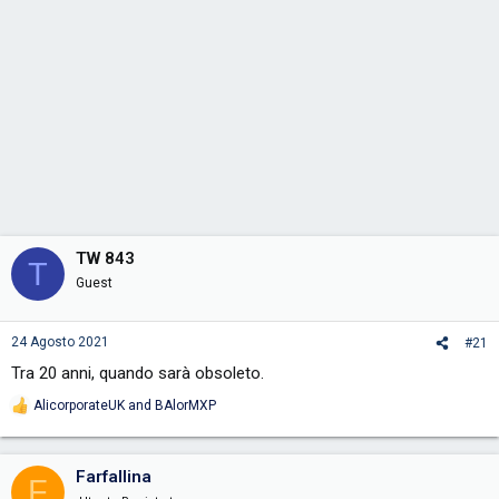
TW 843
T
Guest
24 Agosto 2021
#21
Tra 20 anni, quando sarà obsoleto.
AlicorporateUK
and
BAlorMXP
R
e
a
c
Farfallina
F
t