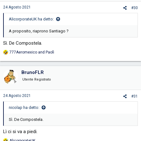
24 Agosto 2021
#30
AlicorporateUK ha detto:
A proposito, riaprono Santiago ?
Sì. De Compostela.
777Aeromexico
and
Paolì
R
e
a
c
BrunoFLR
t
i
Utente Registrato
o
n
s
24 Agosto 2021
#31
:
nicolap ha detto:
Sì. De Compostela.
Lì ci si va a piedi.
AlicorporateUK