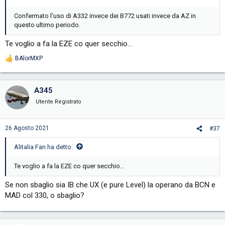
Confermato l'uso di A332 invece dei B772 usati invece da AZ in
questo ultimo periodo.
Te voglio a fa la EZE co quer secchio…
BAlorMXP
R
e
a
c
A345
t
i
Utente Registrato
o
n
s
26 Agosto 2021
#37
:
Alitalia Fan ha detto:
Te voglio a fa la EZE co quer secchio…
Se non sbaglio sia IB che UX (e pure Level) la operano da BCN e
MAD col 330, o sbaglio?