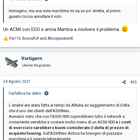
Immagino, ma una sola macchina mi sa un po' stretta, al primo
guasto tocca annullare il volo.
Un ACMI con EGO e arriva Martina a risolvere il problema.
fra110
,
BrunoFLR
and
AlicorporateUK
R
e
a
c
Vortigern
t
i
Utente Registrato
o
n
s
24 Agosto 2021
#25
:
Farfallina ha detto:
L'analisi era stata fatta ai tempi da Alitalia su suggerimento di Delta
che è uno dei clienti dell'A330Neo.
Avevano visto che con l'A330-900 coprirebbero tutto il network e
ovviamente verrebbe a costare molto meno di un A350-900
e i costi
di esercizio sarebbero buoni considerato il delta di prezzo di
acquisto/leasing
. Sull'A330Neo Airbus ha bisogno di piazzare
macchine e li svende letteralmente.