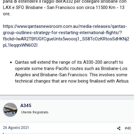
parla di estendere il raggio dell'A332 per collegare Brisbane con
LAX e SFO. Brisbane - San Francisco son circa 11500 Km - 13
ore.
https://www.qantasnewsroom.com.au/media-releases/qantas-
group-outlines-strategy-for-restarting-international-flights/?
fbclid=IwAR2TBfUGfCgueUnts5woooj1_SS8TcOzKRtosSdHKNj2
pL1leqqniWN6O2I
Qantas will extend the range of its A330-200 aircraft to
operate some trans-Pacific routes such as Brisbane-Los
Angeles and Brisbane-San Francisco. This involves some
technical changes that are now being finalised with Airbus.
A345
Utente Registrato
26 Agosto 2021
#40