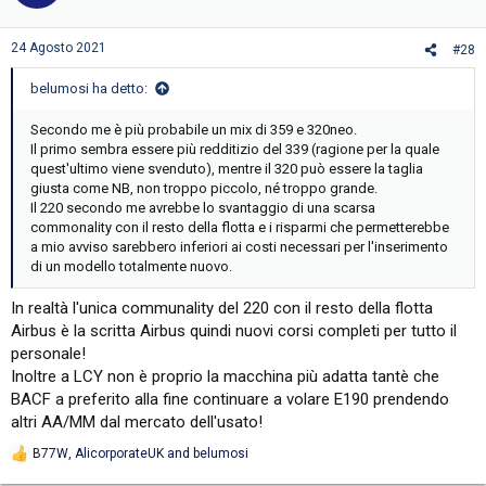
o
n
s
24 Agosto 2021
#28
:
belumosi ha detto:
Secondo me è più probabile un mix di 359 e 320neo.
Il primo sembra essere più redditizio del 339 (ragione per la quale
quest'ultimo viene svenduto), mentre il 320 può essere la taglia
giusta come NB, non troppo piccolo, né troppo grande.
Il 220 secondo me avrebbe lo svantaggio di una scarsa
commonality con il resto della flotta e i risparmi che permetterebbe
a mio avviso sarebbero inferiori ai costi necessari per l'inserimento
di un modello totalmente nuovo.
In realtà l'unica communality del 220 con il resto della flotta
Airbus è la scritta Airbus quindi nuovi corsi completi per tutto il
personale!
Inoltre a LCY non è proprio la macchina più adatta tantè che
BACF a preferito alla fine continuare a volare E190 prendendo
altri AA/MM dal mercato dell'usato!
B77W
,
AlicorporateUK
and
belumosi
R
e