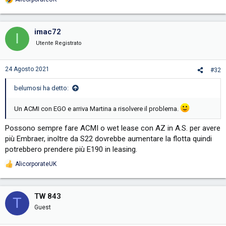
R
e
a
c
imac72
I
t
i
Utente Registrato
o
n
s
24 Agosto 2021
#32
:
belumosi ha detto:
Un ACMI con EGO e arriva Martina a risolvere il problema.
Possono sempre fare ACMI o wet lease con AZ in A.S. per avere
più Embraer, inoltre da S22 dovrebbe aumentare la flotta quindi
potrebbero prendere più E190 in leasing.
AlicorporateUK
R
e
a
c
TW 843
T
t
Guest
i
o
n