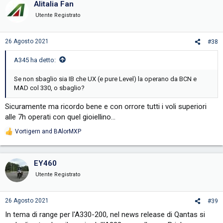
Alitalia Fan
Utente Registrato
26 Agosto 2021
#38
A345 ha detto:
Se non sbaglio sia IB che UX (e pure Level) la operano da BCN e
MAD col 330, o sbaglio?
Sicuramente ma ricordo bene e con orrore tutti i voli superiori
alle 7h operati con quel gioiellino…
Vortigern
and
BAlorMXP
R
e
a
c
EY460
t
i
Utente Registrato
o
n
s
26 Agosto 2021
#39
:
In tema di range per l'A330-200, nel news release di Qantas si