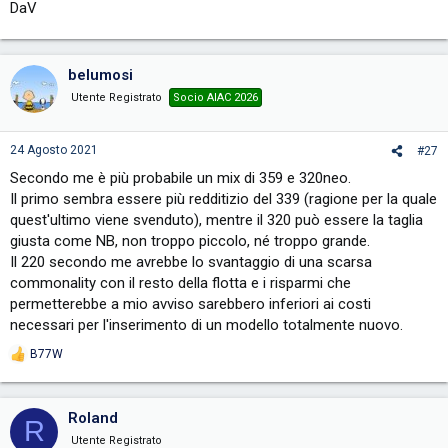
DaV
belumosi
Utente Registrato
Socio AIAC 2026
24 Agosto 2021
#27
Secondo me è più probabile un mix di 359 e 320neo.
Il primo sembra essere più redditizio del 339 (ragione per la quale
quest'ultimo viene svenduto), mentre il 320 può essere la taglia
giusta come NB, non troppo piccolo, né troppo grande.
Il 220 secondo me avrebbe lo svantaggio di una scarsa
commonality con il resto della flotta e i risparmi che
permetterebbe a mio avviso sarebbero inferiori ai costi
necessari per l'inserimento di un modello totalmente nuovo.
B77W
R
e
a
c
Roland
R
t
i
Utente Registrato