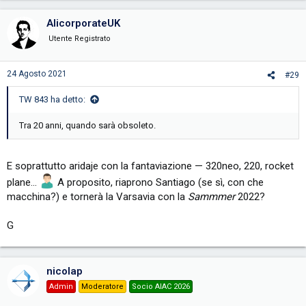
a
c
AlicorporateUK
t
i
Utente Registrato
o
n
s
24 Agosto 2021
#29
:
TW 843 ha detto:
Tra 20 anni, quando sarà obsoleto.
E soprattutto aridaje con la fantaviazione — 320neo, 220, rocket
plane…
A proposito, riaprono Santiago (se sì, con che
macchina?) e tornerà la Varsavia con la
Sammmer
2022?
G
nicolap
Admin
Moderatore
Socio AIAC 2026