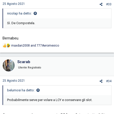
s
25 Agosto 2021
#33
:
nicolap ha detto:
Sì. De Compostela.
Bernabeu.
maxdan2008
and
777Aeromexico
R
e
a
c
Scarab
t
i
Utente Registrato
o
n
s
25 Agosto 2021
#34
:
belumosi ha detto:
Probabilmente serve per volare a LCY e conservare gli slot.