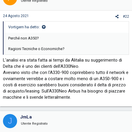
i
Utente Registrato
o
n
s
24 Agosto 2021
#22
:
Vortigern ha detto:
Perché non A350?
Ragioni Tecniche o Economiche?
L'analisi era stata fatta ai tempi da Alitalia su suggerimento di
Delta che è uno dei clienti dell'A330Neo.
Avevano visto che con l'A330-900 coprirebbero tutto il network e
ovviamente verrebbe a costare molto meno di un A350-900 e i
costi di esercizio sarebbero buoni considerato il delta di prezzo
di acquisto/leasing. Sull'A330Neo Airbus ha bisogno di piazzare
macchine e li svende letteralmente.
JmLa
J
Utente Registrato