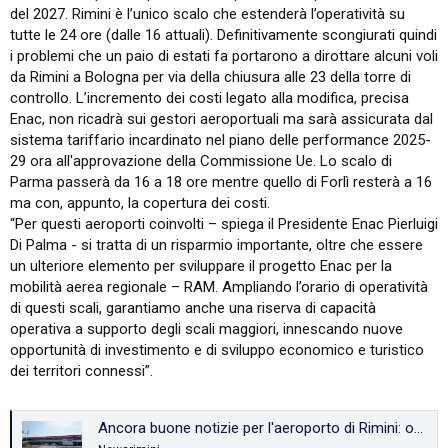
del 2027. Rimini è l’unico scalo che estenderà l’operatività su
tutte le 24 ore (dalle 16 attuali). Definitivamente scongiurati quindi
i problemi che un paio di estati fa portarono a dirottare alcuni voli
da Rimini a Bologna per via della chiusura alle 23 della torre di
controllo. L’incremento dei costi legato alla modifica, precisa
Enac, non ricadrà sui gestori aeroportuali ma sarà assicurata dal
sistema tariffario incardinato nel piano delle performance 2025-
29 ora all'approvazione della Commissione Ue. Lo scalo di
Parma passerà da 16 a 18 ore mentre quello di Forlì resterà a 16
ma con, appunto, la copertura dei costi.
“Per questi aeroporti coinvolti – spiega il Presidente Enac Pierluigi
Di Palma - si tratta di un risparmio importante, oltre che essere
un ulteriore elemento per sviluppare il progetto Enac per la
mobilità aerea regionale – RAM. Ampliando l’orario di operatività
di questi scali, garantiamo anche una riserva di capacità
operativa a supporto degli scali maggiori, innescando nuove
opportunità di investimento e di sviluppo economico e turistico
dei territori connessi”.
Ancora buone notizie per l'aeroporto di Rimini: operativo 24 ore su 24 - newsrimini.it