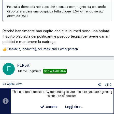
Per cui la domanda resta: perchè nessuna compagnia sta cercando
di portarsi a casa una cospicua fetta di quei 5.5M offrendo servizi
diretti da RMI?
Perché banalmente han capito che quei numeri sono una boiata.
Il solito blablabla dei politicanti e pseudo tecnici per avere danari
pubblici e mantenere la cadrega.
LinoMelo
,
londonfog
,
belumosi
and 1 other person
R
e
a
c
FLRprt
F
t
i
Utente Registrato
Socio AIAC 2026
o
n
s
24 Aprile 2026
#412
:
ISTAT - popolazione residente per province al 1/1/2023 (dato più
This site uses cookies. By continuing to use this site, you are agreeing
to our use of cookies.
recenti sul sito; non credo che ci siano state variazioni tali da
stravolgere i numeri)
https://demo.istat.it/app/?
Accetto
Leggi altro....
l=it&a=2023&i=POS