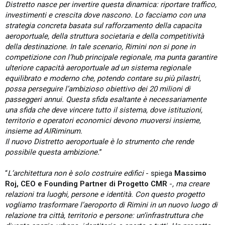
Distretto nasce per invertire questa dinamica: riportare traffico,
investimenti e crescita dove nascono. Lo facciamo con una
strategia concreta basata sul rafforzamento della capacita
aeroportuale, della struttura societaria e della competitività
della destinazione. In tale scenario, Rimini non si pone in
competizione con l’hub principale regionale, ma punta garantire
ulteriore capacità aeroportuale ad un sistema regionale
equilibrato e moderno che, potendo contare su più pilastri,
possa perseguire l’ambizioso obiettivo dei 20 milioni di
passeggeri annui. Questa sfida esaltante è necessariamente
una sfida che deve vincere tutto il sistema, dove istituzioni,
territorio e operatori economici devono muoversi insieme,
insieme ad AIRiminum.
Il nuovo Distretto aeroportuale è lo strumento che rende
possibile questa ambizione.
”
“
L’architettura non è solo costruire edifici
- spiega
Massimo
Roj, CEO e Founding Partner di Progetto CMR
-
, ma creare
relazioni tra luoghi, persone e identità. Con questo progetto
vogliamo trasformare l’aeroporto di Rimini in un nuovo luogo di
relazione tra città, territorio e persone: un’infrastruttura che