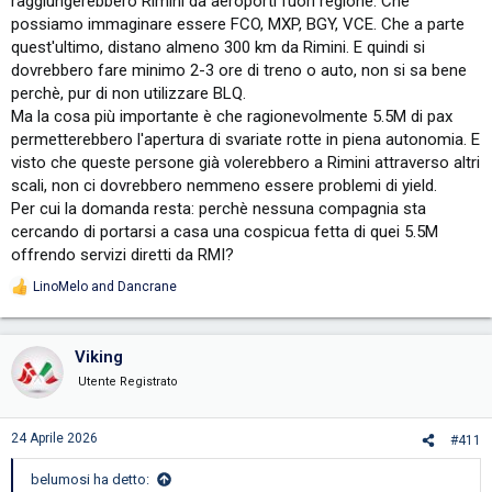
raggiungerebbero Rimini da aeroporti fuori regione. Che
possiamo immaginare essere FCO, MXP, BGY, VCE. Che a parte
quest'ultimo, distano almeno 300 km da Rimini. E quindi si
dovrebbero fare minimo 2-3 ore di treno o auto, non si sa bene
perchè, pur di non utilizzare BLQ.
Ma la cosa più importante è che ragionevolmente 5.5M di pax
permetterebbero l'apertura di svariate rotte in piena autonomia. E
visto che queste persone già volerebbero a Rimini attraverso altri
scali, non ci dovrebbero nemmeno essere problemi di yield.
Per cui la domanda resta: perchè nessuna compagnia sta
cercando di portarsi a casa una cospicua fetta di quei 5.5M
offrendo servizi diretti da RMI?
LinoMelo
and
Dancrane
R
e
a
c
Viking
t
i
Utente Registrato
o
n
s
24 Aprile 2026
#411
:
belumosi ha detto: