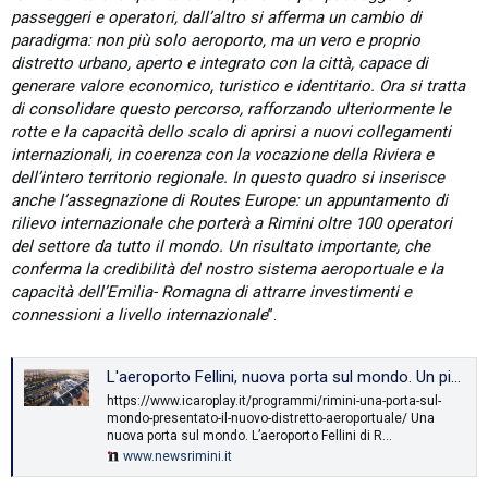
passeggeri e operatori, dall’altro si afferma un cambio di
paradigma: non più solo aeroporto, ma un vero e proprio
distretto urbano, aperto e integrato con la città, capace di
generare valore economico, turistico e identitario. Ora si tratta
di consolidare questo percorso, rafforzando ulteriormente le
rotte e la capacità dello scalo di aprirsi a nuovi collegamenti
internazionali, in coerenza con la vocazione della Riviera e
dell’intero territorio regionale. In questo quadro si inserisce
anche l’assegnazione di Routes Europe: un appuntamento di
rilievo internazionale che porterà a Rimini oltre 100 operatori
del settore da tutto il mondo. Un risultato importante, che
conferma la credibilità del nostro sistema aeroportuale e la
capacità dell’Emilia- Romagna di attrarre investimenti e
connessioni a livello internazionale
”.
L'aeroporto Fellini, nuova porta sul mondo. Un piano ambizioso di crescita - newsrimini.it
https://www.icaroplay.it/programmi/rimini-una-porta-sul-
mondo-presentato-il-nuovo-distretto-aeroportuale/ Una
nuova porta sul mondo. L’aeroporto Fellini di R…
www.newsrimini.it