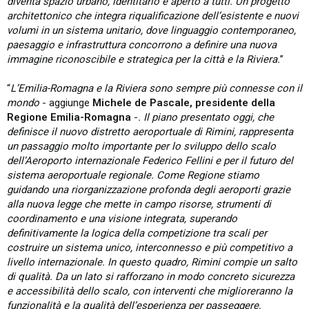
diventa spazio urbano, identitario e aperto a tutti. Un progetto
architettonico che integra riqualificazione dell’esistente e nuovi
volumi in un sistema unitario, dove linguaggio contemporaneo,
paesaggio e infrastruttura concorrono a definire una nuova
immagine riconoscibile e strategica per la città e la Riviera.
”
“
L’Emilia-Romagna e la Riviera sono sempre più connesse con il
mondo
- aggiunge
Michele de Pascale, presidente della
Regione Emilia-Romagna
-
. Il piano presentato oggi, che
definisce il nuovo distretto aeroportuale di Rimini, rappresenta
un passaggio molto importante per lo sviluppo dello scalo
dell’Aeroporto internazionale Federico Fellini e per il futuro del
sistema aeroportuale regionale. Come Regione stiamo
guidando una riorganizzazione profonda degli aeroporti grazie
alla nuova legge che mette in campo risorse, strumenti di
coordinamento e una visione integrata, superando
definitivamente la logica della competizione tra scali per
costruire un sistema unico, interconnesso e più competitivo a
livello internazionale. In questo quadro, Rimini compie un salto
di qualità. Da un lato si rafforzano in modo concreto sicurezza
e accessibilità dello scalo, con interventi che miglioreranno la
funzionalità e la qualità dell’esperienza per passeggere,