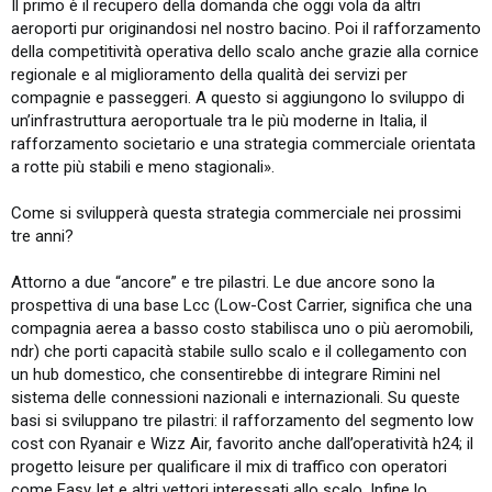
Il primo è il recupero della domanda che oggi vola da altri
aeroporti pur originandosi nel nostro bacino. Poi il rafforzamento
della competitività operativa dello scalo anche grazie alla cornice
regionale e al miglioramento della qualità dei servizi per
compagnie e passeggeri. A questo si aggiungono lo sviluppo di
un’infrastruttura aeroportuale tra le più moderne in Italia, il
rafforzamento societario e una strategia commerciale orientata
a rotte più stabili e meno stagionali».
Come si svilupperà questa strategia commerciale nei prossimi
tre anni?
Attorno a due “ancore” e tre pilastri. Le due ancore sono la
prospettiva di una base Lcc (Low-Cost Carrier, significa che una
compagnia aerea a basso costo stabilisca uno o più aeromobili,
ndr) che porti capacità stabile sullo scalo e il collegamento con
un hub domestico, che consentirebbe di integrare Rimini nel
sistema delle connessioni nazionali e internazionali. Su queste
basi si sviluppano tre pilastri: il rafforzamento del segmento low
cost con Ryanair e Wizz Air, favorito anche dall’operatività h24; il
progetto leisure per qualificare il mix di traffico con operatori
come EasyJet e altri vettori interessati allo scalo. Infine lo