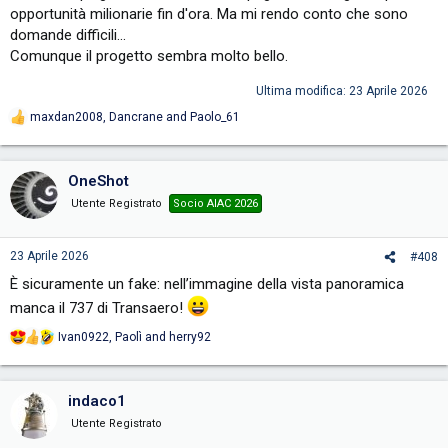
opportunità milionarie fin d'ora. Ma mi rendo conto che sono
domande difficili...
Comunque il progetto sembra molto bello.
Ultima modifica:
23 Aprile 2026
maxdan2008
,
Dancrane
and
Paolo_61
R
e
a
c
OneShot
t
i
Utente Registrato
Socio AIAC 2026
o
n
s
23 Aprile 2026
#408
:
È sicuramente un fake: nell’immagine della vista panoramica
manca il 737 di Transaero!
Ivan0922
,
Paolì
and
herry92
R
e
a
c
indaco1
t
i
Utente Registrato
o