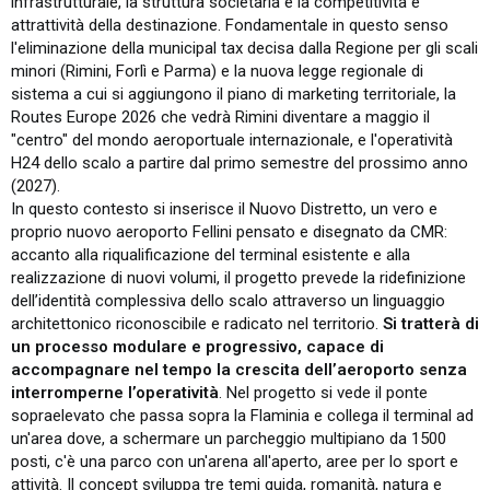
infrastrutturale, la struttura societaria e la competitività e
attrattività della destinazione. Fondamentale in questo senso
l'eliminazione della municipal tax decisa dalla Regione per gli scali
minori (Rimini, Forlì e Parma) e la nuova legge regionale di
sistema a cui si aggiungono il piano di marketing territoriale, la
Routes Europe 2026 che vedrà Rimini diventare a maggio il
"centro" del mondo aeroportuale internazionale, e l'operatività
H24 dello scalo a partire dal primo semestre del prossimo anno
(2027).
In questo contesto si inserisce il Nuovo Distretto, un vero e
proprio nuovo aeroporto Fellini pensato e disegnato da CMR:
accanto alla riqualificazione del terminal esistente e alla
realizzazione di nuovi volumi, il progetto prevede la ridefinizione
dell’identità complessiva dello scalo attraverso un linguaggio
architettonico riconoscibile e radicato nel territorio.
Si tratterà di
un processo modulare e progressivo, capace di
accompagnare nel tempo la crescita dell’aeroporto senza
interromperne l’operatività
. Nel progetto si vede il ponte
sopraelevato che passa sopra la Flaminia e collega il terminal ad
un'area dove, a schermare un parcheggio multipiano da 1500
posti, c'è una parco con un'arena all'aperto, aree per lo sport e
attività. Il concept sviluppa tre temi guida, romanità, natura e