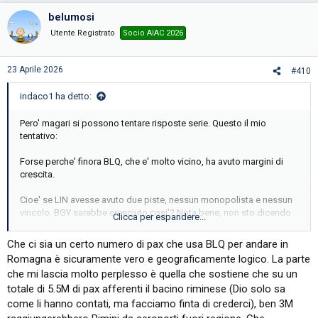
belumosi
Utente Registrato
Socio AIAC 2026
23 Aprile 2026
#410
indaco1 ha detto:
Pero' magari si possono tentare risposte serie. Questo il mio
tentativo:
Forse perche' finora BLQ, che e' molto vicino, ha avuto margini di
crescita.
Cioe' se LIN avesse avuto due piste, nessun monopolista e nessun
vincolo, BGY sarebbe cresciuto cosi'? Nota bene, non sto dicendo
Clicca per espandere...
che fanno bene a cappare BLQ, solo che se lo fanno qualcosa finira'
anche a RMI.... la maggior parte magari altrove.
Che ci sia un certo numero di pax che usa BLQ per andare in
Romagna è sicuramente vero e geograficamente logico. La parte
che mi lascia molto perplesso è quella che sostiene che su un
totale di 5.5M di pax afferenti il bacino riminese (Dio solo sa
come li hanno contati, ma facciamo finta di crederci), ben 3M