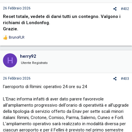
26 Febbraio 2026
#402
Reset totale, vedete di darvi tutti un contegno. Valgono i
richiami di Londonfog.
Grazie.
BrunoFLR
R
e
a
c
herry92
H
t
i
Utente Registrato
o
n
s
26 Febbraio 2026
#403
:
l'aeroporto di Rimini: operativo 24 ore su 24
L'Enac informa infatti di aver dato parere favorevole
all'ampliamento progressivo dell'orario di operatività e all’upgrade
della tipologia di servizio offerto da Enav per sette scali minori
italiani: Rimini, Crotone, Comiso, Parma, Salerno, Cuneo e Forlì.
L'ampliamento operativo sarà realizzato in modalità diversa per
ciascun aeroporto e per il Fellini è previsto nel primo semestre