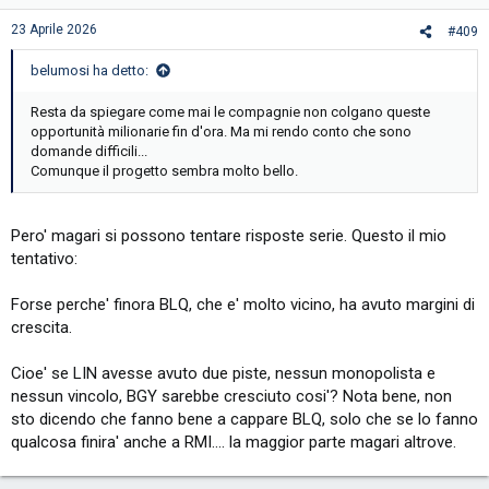
n
s
23 Aprile 2026
#409
:
belumosi ha detto:
Resta da spiegare come mai le compagnie non colgano queste
opportunità milionarie fin d'ora. Ma mi rendo conto che sono
domande difficili...
Comunque il progetto sembra molto bello.
Pero' magari si possono tentare risposte serie. Questo il mio
tentativo:
Forse perche' finora BLQ, che e' molto vicino, ha avuto margini di
crescita.
Cioe' se LIN avesse avuto due piste, nessun monopolista e
nessun vincolo, BGY sarebbe cresciuto cosi'? Nota bene, non
sto dicendo che fanno bene a cappare BLQ, solo che se lo fanno
qualcosa finira' anche a RMI.... la maggior parte magari altrove.