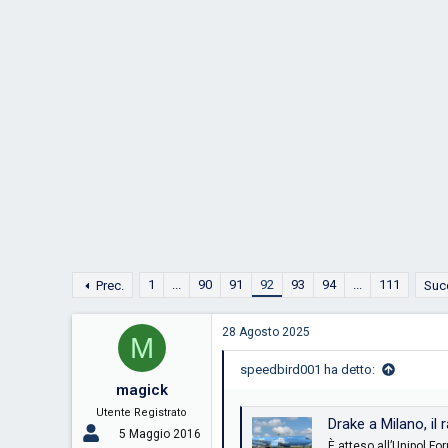
D
i
i
n
s
i
c
z
u
i
s
o
s
i
o
n
e
1
...
90
91
92
93
94
...
111
Prec.
Suc
28 Agosto 2025
M
speedbird001 ha detto:
magick
Utente Registrato
Drake a Milano, il rapper è gi
5 Maggio 2016
È atteso all’Unipol F