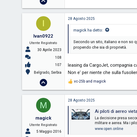
28 Agosto 2025
I
magick ha detto:
Ivan0922
Secondo un sito, italiano e non so q
Utente Registrato
propendo che sia di proprietà.
30 Aprile 2023
108
leasing da CargoJet, compagnia can
107
Non e' per niente che sulla fusolie
Belgrado, Serbia
vc-25b
and
magick
R
e
a
c
28 Agosto 2025
M
t
i
Ai piloti di aereo vietato fars
o
magick
n
La decisione presa secon
s
militare e aerea. Ma i pil
Utente Registrato
:
www.open.online
5 Maggio 2016