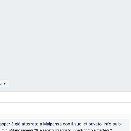
c.
à atterrato a Malpensa con il suo jet privato: info su biglietti e scaletta dei quattro concerti al Forum
orum di Milano venerdì 29, e sabato 30 agosto, lunedì primo e martedì 2