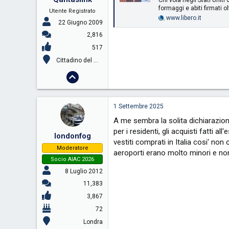
formaggi e abiti firmati ol
Utente Registrato
www.libero.it
22 Giugno 2009
2,816
517
Cittadino del mondo
1 Settembre 2025
A me sembra la solita dichiarazione
per i residenti, gli acquisti fatti 
londonfog
vestiti comprati in Italia cosi' no
Moderatore
aeroporti erano molto minori e non e
Socio AIAC 2026
8 Luglio 2012
11,383
3,867
72
Londra