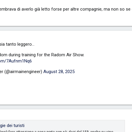
 sembrava di averlo già letto forse per altre compagnie, ma non so se
a tanto leggero...
dom during training for the Radom Air Show.
.com/7Aufnm1Nq6
er (@airmainengineer)
August 28, 2025
gie dei turisti
i dovrà fare attenzione a cosa porta con sè: dazi del 15% anche su vino,