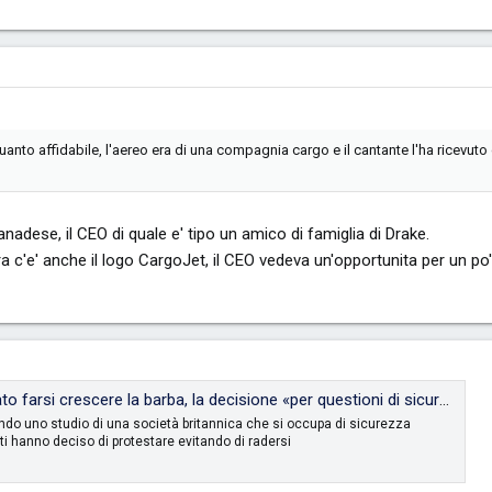
uanto affidabile, l'aereo era di una compagnia cargo e il cantante l'ha ricevu
adese, il CEO di quale e' tipo un amico di famiglia di Drake.
ra c'e' anche il logo CargoJet, il CEO vedeva un'opportunita per un po'
i crescere la barba, la decisione «per questioni di sicurezza» della compagnia australiana
do uno studio di una società britannica che si occupa di sicurezza
oti hanno deciso di protestare evitando di radersi