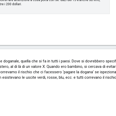
tre i 200 dollari.
 doganale, quella che si fa in tutti i paesi. Dove si dovrebbero specifi
all'estero, al di là di un valore X. Quando ero bambino, si cercava di ev
n correvamo il rischio che ci facessero 'pagare la dogana' se ispezionav
sistevano le uscite verdi, rosse, blu, ecc. e tutti correvano il rischio