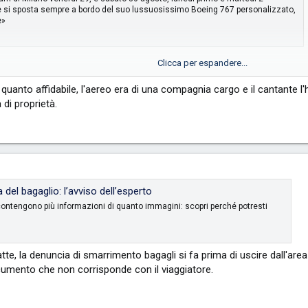
te si sposta sempre a bordo del suo lussuosissimo Boeing 767 personalizzato,
e»
Clicca per espandere...
ta' o noleggio , apposta per la turnee',
 quanto affidabile, l'aereo era di una compagnia cargo e il cantante
di proprietà.
a del bagaglio: l’avviso dell’esperto
 contengono più informazioni di quanto immagini: scopri perché potresti
, la denuncia di smarrimento bagagli si fa prima di uscire dall'area r
cumento che non corrisponde con il viaggiatore.