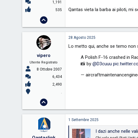
1,191
Qantas vieta la barba ai piloti, mi
535
28 Agosto 2025
Lo metto qui, anche se temo non si
vipero
A Polish F-16 crashed in Ra
Utente Registrato
📸 by
@D3cuuu
pic.twitter
8 Ottobre 2007
— aircraftmaintenancengine
6,434
2,490
.
1 Settembre 2025
I dazi anche nelle vali
Qantaslink
Chi vola negli Stati Unit