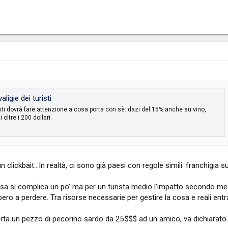
aligie dei turisti
niti dovrà fare attenzione a cosa porta con sè: dazi del 15% anche su vino,
 oltre i 200 dollari.
clickbait…In realtà, ci sono già paesi con regole simili: franchigia s
cosa si complica un po’ ma per un turista medio l’impatto secondo m
bbero a perdere. Tra risorse necessarie per gestire la cosa e reali en
a un pezzo di pecorino sardo da 25 $$$ ad un amico, va dichiarato s