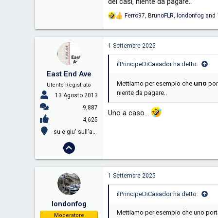
dei casi, niente da pagare..
Ferro97
,
BrunoFLR
,
londonfog
and 
R
e
a
c
1 Settembre 2025
t
i
ilPrincipeDiCasador ha detto:
o
East End Ave
n
s
uno
Mettiamo per esempio che
por
Utente Registrato
:
niente da pagare..
13 Agosto 2013
9,887
Uno a caso...
4,625
su e giu' sull'atlantico...
1 Settembre 2025
ilPrincipeDiCasador ha detto:
londonfog
Mettiamo per esempio che uno porta 
Moderatore