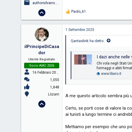
authorsilvano.substack.com
Paolo_61
R
e
a
c
1 Settembre 2025
t
i
Qantaslink ha detto:
o
ilPrincipeDiCasa
n
s
dor
:
I dazi anche nelle v
Utente Registrato
Chi vola negli Stati U
Socio AIAC 2026
formaggi e abiti firmati
16 Febbraio 2009
www.libero.it
1,055
1,848
Lözarn
A me questo articolo sembra più un 
Certo, se porti cose di valore la 
ai turisti a lungo termine ci andre
Mettiamo per esempio che uno port