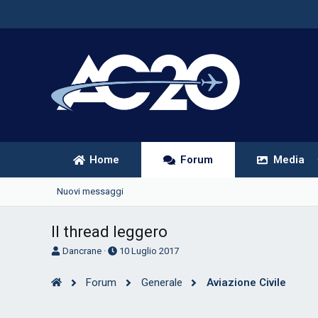
Home
Forum
Media
Nuovi messaggi
Il thread leggero
A
D
Dancrane
10 Luglio 2017
u
a
t
t
Forum
Generale
Aviazione Civile
o
a
r
d
e
'