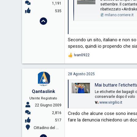
1,191
settembre. Il cantan
ribattezzato «Airdrak
535
milano.corriere.it
Mi chiedo sempre se siano di proprie
propenderei per la seconda ipotesi.
Secondo un sito, italiano e non so
spesso, quindi io propendo che sia 
Ivan0922
R
e
a
c
28 Agosto 2025
t
i
Mai buttare l’etichett
o
Qantaslink
n
Le etichette dei bagagli
s
conservarle dopo il volo
Utente Registrato
:
www.virgilio.it
22 Giugno 2009
2,816
Credo che alcune cose sono inesatte
fare la denuncia richiedono un do
517
Cittadino del mondo