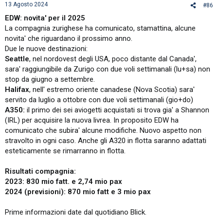
13 Agosto 2024
#86
EDW: novita' per il 2025
La compagnia zurighese ha comunicato, stamattina, alcune
novita' che riguardano il prossimo anno.
Due le nuove destinazioni:
Seattle
, nel nordovest degli USA, poco distante dal Canada',
sara' raggiungibile da Zurigo con due voli settimanali (lu+sa) non
stop da giugno a settembre.
Halifax
, nell' estremo oriente canadese (Nova Scotia) sara'
servito da luglio a ottobre con due voli settimanali (gio+do)
A350:
il primo dei sei aviogetti acquistati si trova gia' a Shannon
(IRL) per acquisire la nuova livrea. In proposito EDW ha
comunicato che subira' alcune modifiche. Nuovo aspetto non
stravolto in ogni caso. Anche gli A320 in flotta saranno adattati
esteticamente se rimarranno in flotta.
Risultati compagnia:
2023: 830 mio fatt. e 2,74 mio pax
2024 (previsioni): 870 mio fatt e 3 mio pax
Prime informazioni date dal quotidiano Blick.