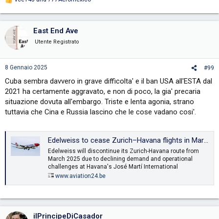
R
e
a
c
East End Ave
t
i
Utente Registrato
o
n
s
8 Gennaio 2025
#99
:
Cuba sembra davvero in grave difficolta' e il ban USA all'ESTA dal
2021 ha certamente aggravato, e non di poco, la gia' precaria
situazione dovuta all'embargo. Triste e lenta agonia, strano
tuttavia che Cina e Russia lascino che le cose vadano cosi'.
Edelweiss to cease Zurich–Havana flights in March 2025
Edelweiss will discontinue its Zurich-Havana route from
March 2025 due to declining demand and operational
challenges at Havana's José Martí International
www.aviation24.be
ilPrincipeDiCasador