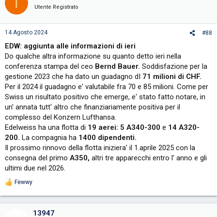
T
i
Utente Registrato
o
n
s
14 Agosto 2024
#88
:
EDW: aggiunta alle informazioni di ieri
Do qualche altra informazione su quanto detto ieri nella
conferenza stampa del ceo
Bernd Bauer.
Soddisfazione per la
gestione 2023 che ha dato un guadagno dI
71 milioni di CHF.
Per il 2024 il guadagno e' valutabile fra 70 e 85 milioni. Come per
Swiss un risultato positivo che emerge, e' stato fatto notare, in
un' annata tutt' altro che finanziariamente positiva per il
complesso del Konzern Lufthansa.
Edelweiss ha una flotta di
19 aerei: 5 A340-300
e
14 A320-
200.
La compagnia ha
1400 dipendenti.
Il prossimo rinnovo della flotta iniziera' il 1.aprile 2025 con la
consegna del primo
A350,
altri tre apparecchi entro l' anno e gli
ultimi due nel 2026.
Fewwy
R
e
a
c
13947
t