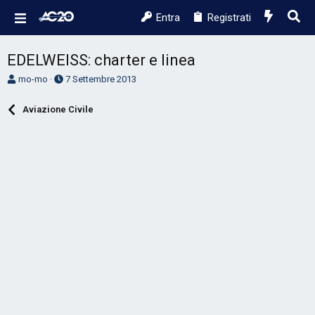
Entra
Registrati
EDELWEISS: charter e linea
A
D
mo-mo
7 Settembre 2013
u
a
t
t
Aviazione Civile
o
a
r
d
e
'
D
i
i
n
s
i
c
z
u
i
s
o
s
i
o
n
e