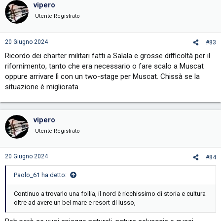
c
vipero
t
i
Utente Registrato
o
n
s
20 Giugno 2024
#83
:
Ricordo dei charter militari fatti a Salala e grosse difficoltà per il
rifornimento, tanto che era necessario o fare scalo a Muscat
oppure arrivare lì con un two-stage per Muscat. Chissà se la
situazione è migliorata.
vipero
Utente Registrato
20 Giugno 2024
#84
Paolo_61 ha detto:
Continuo a trovarlo una follia, il nord è ricchissimo di storia e cultura
oltre ad avere un bel mare e resort di lusso,