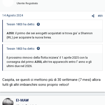
i
Utente Registrato
o
n
s
14 Agosto 2024
#89
:
Tessin 1803 ha detto:
A350:
il primo dei sei aviogetti acquistati si trova gia' a Shannon
(IRL) per acquisire la nuova livrea.
Tessin 1803 ha detto:
Il prossimo rinnovo della flotta iniziera' il 1.aprile 2025 con la
consegna del primo
A350,
altri tre apparecchi entro l' anno e gli
ultimi due nel 2026.
Caspita, se questi ci mettono più di 30 settimane (7 mesi) allora
tutti gli altri imbianchini sono proprio veloci!
EI-MAW