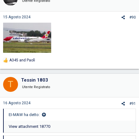
Utente Registrato
15 Agosto 2024
#90
A345
and
Paolì
R
e
a
c
Tessin 1803
T
t
i
Utente Registrato
o
n
s
16 Agosto 2024
#91
:
EI-MAW ha detto:
View attachment 18770