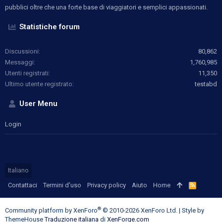
pubblici oltre che una forte base di viaggiatori e semplici appassionati.
Statistiche forum
Discussioni
80,862
Messaggi
1,760,985
Utenti registrati
11,350
Ultimo utente registrato
testabd
User Menu
Login
Italiano
Contattaci
Termini d'uso
Privacy policy
Aiuto
Home
R
S
S
®
Community platform by XenForo
© 2010-2026 XenForo Ltd.
|
Style by
ThemeHouse
Traduzione italiana
di
XenForge.com