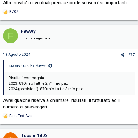
Altre novita' o eventuali precisazioni le scrivero' se importanti.
B787
R
e
a
c
Fewwy
F
t
i
Utente Registrato
o
n
s
13 Agosto 2024
#87
:
Tessin 1803 ha detto:
Risultati compagnia:
2023: 830 mio fatt. e 2,74 mio pax
2024 (previsioni): 870 mio fatt e 3 mio pax
Avrei qualche riserva a chiamare "risultati" il fatturato ed il
numero di passeggeri.
East End Ave
R
e
a
c
Tessin 1803
t