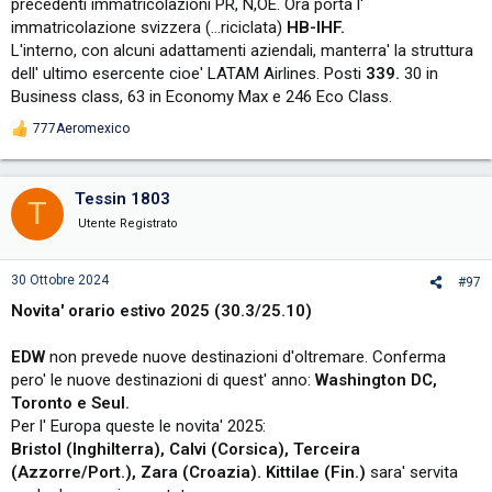
precedenti immatricolazioni PR, N,OE. Ora porta l'
immatricolazione svizzera (...riciclata)
HB-IHF.
L'interno, con alcuni adattamenti aziendali, manterra' la struttura
dell' ultimo esercente cioe' LATAM Airlines. Posti
339.
30 in
Business class, 63 in Economy Max e 246 Eco Class.
777Aeromexico
R
e
a
c
Tessin 1803
T
t
i
Utente Registrato
o
n
s
30 Ottobre 2024
#97
:
Novita' orario estivo 2025 (30.3/25.10)
EDW
non prevede nuove destinazioni d'oltremare. Conferma
pero' le nuove destinazioni di quest' anno:
Washington DC,
Toronto e Seul.
Per l' Europa queste le novita' 2025:
Bristol (Inghilterra), Calvi (Corsica), Terceira
(Azzorre/Port.), Zara (Croazia). Kittilae (Fin.)
sara' servita