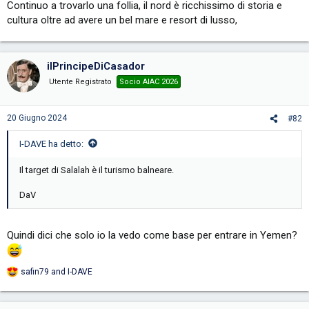
Continuo a trovarlo una follia, il nord è ricchissimo di storia e
cultura oltre ad avere un bel mare e resort di lusso,
ilPrincipeDiCasador
Utente Registrato
Socio AIAC 2026
20 Giugno 2024
#82
I-DAVE ha detto:
Il target di Salalah è il turismo balneare.
DaV
Quindi dici che solo io la vedo come base per entrare in Yemen?
safin79
and
I-DAVE
R
e
a