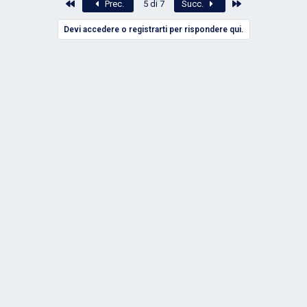
Primo
Ultimo
Prec.
5 di 7
Succ.
Devi accedere o registrarti per rispondere qui.