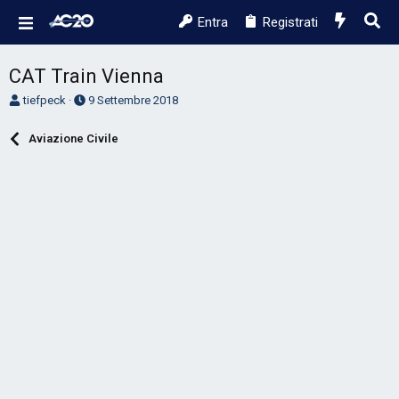
Entra
Registrati
CAT Train Vienna
A
D
tiefpeck
9 Settembre 2018
u
a
t
t
Aviazione Civile
o
a
r
d
e
'
D
i
i
n
s
i
c
z
u
i
s
o
s
i
o
n
e