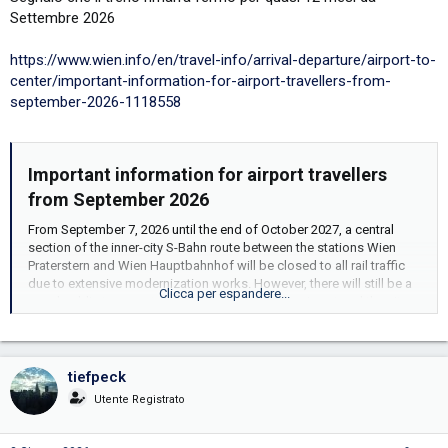
Settembre 2026
https://www.wien.info/en/travel-info/arrival-departure/airport-to-
center/important-information-for-airport-travellers-from-
september-2026-1118558
Important information for airport travellers
from September 2026​
From September 7, 2026 until the end of October 2027, a central
section of the inner-city S-Bahn route between the stations Wien
Praterstern and Wien Hauptbahnhof will be closed to all rail traffic
due to extensive modernization works. However, there will still be a
Clicca per espandere...
good public transport connection between the airport and the city
center. An overview of the different options is provided here.
During the extended closure of a main section of the S-Bahn line
through Vienna, trains will not stop at the stations Rennweg and the
tiefpeck
central hub Wien Mitte/Landstraße. This will results in changes to
Utente Registrato
the usual train connections from Vienna Airport to the city center, in
particular to the airport express train
City Airport Train (CAT)
and the
S7 airport S-Bahn/REX 7 line.