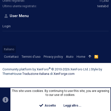
Utenti registrati
11,350
Ultimo utente registrato
testabd
User Menu
Login
Italiano
Contattaci
Termini d'uso
Privacy policy
Aiuto
Home
R
S
S
®
Community platform by XenForo
© 2010-2026 XenForo Ltd.
|
Style by
ThemeHouse
Traduzione italiana
di
XenForge.com
This site uses cookies. By continuing to use this site, you are agreeing
to our use of cookies.
Accetto
Leggi altro....
Top
Botto