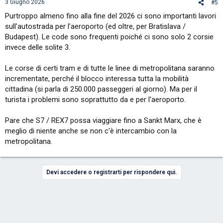
3 Giugno 2026
#5
Purtroppo almeno fino alla fine del 2026 ci sono importanti lavori
City Airport Train (CAT) – transfer with
sull'autostrada per l'aeroporto (ed oltre, per Bratislava /
premium replacement buses​
Budapest). Le code sono frequenti poiché ci sono solo 2 corsie
invece delle solite 3.
From September 7, 2026, to October 31, 2027, the City Airport Train
will operate a
replacement service
using comfortable
premium
Le corse di certi tram e di tutte le linee di metropolitana saranno
buses
between
Vienna Airport
and the
Wien Mitte/Landstraße
station, running at more frequent intervals. Up to five buses per hour
incrementate, perché il blocco interessa tutta la mobilità
will run in each direction. This will provide a fast, direct connection
cittadina (si parla di 250.000 passeggeri al giorno). Ma per il
between the airport and the city-center hub Wien Mitte/Landstraße
turista i problemi sono soprattutto da e per l'aeroporto.
(offering connections to subway lines U3 and U4).
Pare che S7 / REX7 possa viaggiare fino a Sankt Marx, che è
Departure times of the CAT replacement buses:
meglio di niente anche se non c'è intercambio con la
From Vienna Airport to Wien Mitte:
metropolitana.
Daily from 06:10 to 07:00 every 15 minutes
From 07:00 every 12 minutes (5 per hour) until 19:00.
From 19:00 every 15 minutes until midnight. Last bus departs the
Devi accedere o registrarti per rispondere qui.
airport at 23:37.
From the City Air Terminal (Wien Mitte) to Vienna Airport:
Daily from 05:30 to 07:00, every 15 minutes from Wien Mitte
From 07:00 every 12 minutes (5 per hour) until 19:00.
From 19:00 every 15 minutes until midnight. Last bus departs Wien