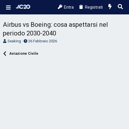
Entra
Registrati
Airbus vs Boeing: cosa aspettarsi nel
periodo 2030-2040
A
D
Seaking
26 Febbraio 2026
u
a
t
t
Aviazione Civile
o
a
r
d
e
'
D
i
i
n
s
i
c
z
u
i
s
o
s
i
o
n
e