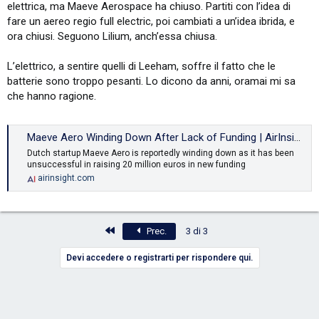
elettrica, ma Maeve Aerospace ha chiuso. Partiti con l’idea di
fare un aereo regio full electric, poi cambiati a un’idea ibrida, e
ora chiusi. Seguono Lilium, anch’essa chiusa.
L’elettrico, a sentire quelli di Leeham, soffre il fatto che le
batterie sono troppo pesanti. Lo dicono da anni, oramai mi sa
che hanno ragione.
Maeve Aero Winding Down After Lack of Funding | AirInsight
Dutch startup Maeve Aero is reportedly winding down as it has been
unsuccessful in raising 20 million euros in new funding
airinsight.com
Primo
Prec.
3 di 3
Devi accedere o registrarti per rispondere qui.