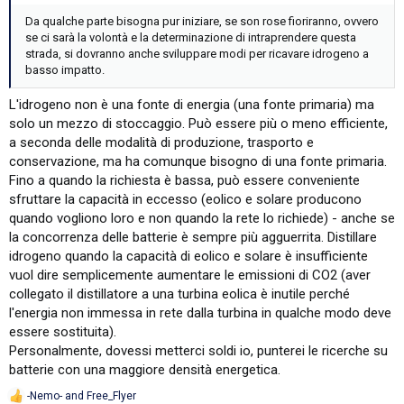
Da qualche parte bisogna pur iniziare, se son rose fioriranno, ovvero
se ci sarà la volontà e la determinazione di intraprendere questa
strada, si dovranno anche sviluppare modi per ricavare idrogeno a
basso impatto.
L'idrogeno non è una fonte di energia (una fonte primaria) ma
solo un mezzo di stoccaggio. Può essere più o meno efficiente,
a seconda delle modalità di produzione, trasporto e
conservazione, ma ha comunque bisogno di una fonte primaria.
Fino a quando la richiesta è bassa, può essere conveniente
sfruttare la capacità in eccesso (eolico e solare producono
quando vogliono loro e non quando la rete lo richiede) - anche se
la concorrenza delle batterie è sempre più agguerrita. Distillare
idrogeno quando la capacità di eolico e solare è insufficiente
vuol dire semplicemente aumentare le emissioni di CO2 (aver
collegato il distillatore a una turbina eolica è inutile perché
l'energia non immessa in rete dalla turbina in qualche modo deve
essere sostituita).
Personalmente, dovessi metterci soldi io, punterei le ricerche su
batterie con una maggiore densità energetica.
-Nemo-
and
Free_Flyer
R