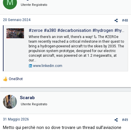
M
Utente Registrato
20 Gennaio 2024
#48
#zeroe #a380 #decarbonisation #hydrogen #hydrogenpropulsion #innovation #technology | Sabine Klauke | 38 commenti
Where there’s an iron will, there’s a way! 🦾 The #ZEROe
team recently reached a critical milestone in their quest to
bring a hydrogen-powered aircraft to the skies by 2035. The
propulsion system prototype, designed for our electric
concept aircraft, was powered on at 1.2 megawatts, at
our...
www.linkedin.com
OneShot
R
e
a
c
Scarab
t
i
Utente Registrato
o
n
s
31 Maggio 2026
#49
:
Metto qui perchè non so dove trovare un thread sull’aviazione