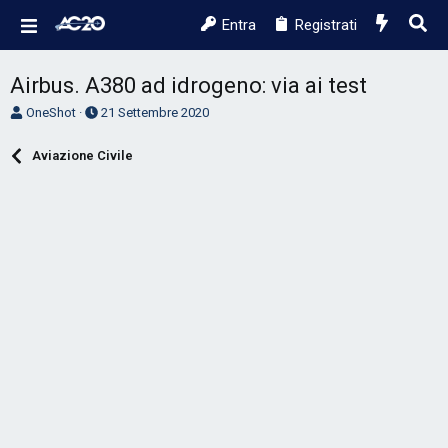
Entra
Registrati
Airbus. A380 ad idrogeno: via ai test
A
D
OneShot
21 Settembre 2020
u
a
t
t
Aviazione Civile
o
a
r
d
e
'
D
i
i
n
s
i
c
z
u
i
s
o
s
i
o
n
e