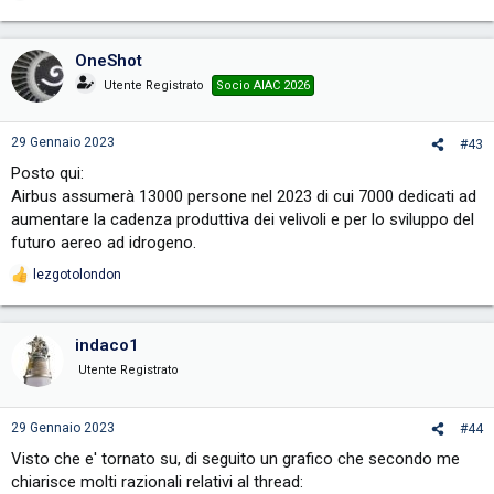
e
a
c
OneShot
t
i
Utente Registrato
Socio AIAC 2026
o
n
s
29 Gennaio 2023
#43
:
Posto qui:
Airbus assumerà 13000 persone nel 2023 di cui 7000 dedicati ad
aumentare la cadenza produttiva dei velivoli e per lo sviluppo del
futuro aereo ad idrogeno.
lezgotolondon
R
e
a
c
indaco1
t
i
Utente Registrato
o
n
s
29 Gennaio 2023
#44
:
Visto che e' tornato su, di seguito un grafico che secondo me
chiarisce molti razionali relativi al thread: