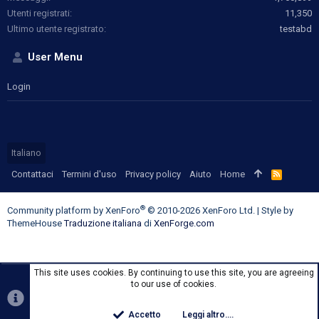
Utenti registrati
11,350
Ultimo utente registrato
testabd
User Menu
Login
Italiano
Contattaci
Termini d'uso
Privacy policy
Aiuto
Home
R
S
S
®
Community platform by XenForo
© 2010-2026 XenForo Ltd.
|
Style by
ThemeHouse
Traduzione italiana
di
XenForge.com
This site uses cookies. By continuing to use this site, you are agreeing
to our use of cookies.
Accetto
Leggi altro....
Top
Botto