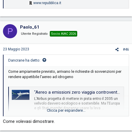
www.repubblica.it
Paolo_61
P
Utente Registrato
Socio AIAC 2026
23 Maggio 2023
#46
Dancrane ha detto:
Come ampiamente previsto, arrivano le richieste di sovvenzioni per
rendere appetibile l'aereo ad idrogeno
"Aereo a emissioni zero viaggia controvento". Lo studio: rischio ritardi nel decollo, servono 300 miliardi
L'Airbus progetta di mettere in pista entro il 2035 un
velivolo davvero ecologico e sostenibile. Ma l'Europa
e gli Stati membri dovranno usare la leva …
Clicca per espandere...
www.repubblica.it
Come volevasi dimostrare.