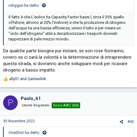
robygun ha detto:
Il fatto è che L'eolico ha Capacity Factor bassi ( circa il 35% quello
offshore, attorno al 20% l'inshore) e che la produzione di idrogeno
dall'acqua ha una bassa efficienza, unisci il tutto e per creare un
"ciclo dell'idrogeno" utile a decarbonizzare i trasporti dovresti
tappezzare di pale mezzo mondo..
Da qualche parte bisogna pur iniziare, se son rose fioriranno,
ovvero se ci sarà la volontà e la determinazione di intraprendere
questa strada, si dovranno anche sviluppare modi per ricavare
idrogeno a basso impatto.
ally01
and
Qantaslink
R
e
a
c
Paolo_61
P
t
i
Utente Registrato
Socio AIAC 2026
o
n
s
30 Novembre 2022
#42
:
OneShot ha detto: