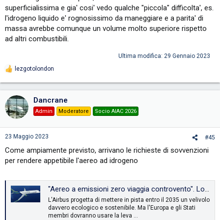
superficialissima e gia' cosi' vedo qualche "piccola" difficolta', es.
l'idrogeno liquido e' rognosissimo da maneggiare e a parita' di
massa avrebbe comunque un volume molto superiore rispetto
ad altri combustibili.
Ultima modifica:
29 Gennaio 2023
lezgotolondon
R
e
a
c
Dancrane
t
i
Admin
Moderatore
Socio AIAC 2026
o
n
s
23 Maggio 2023
#45
:
Come ampiamente previsto, arrivano le richieste di sovvenzioni
per rendere appetibile l'aereo ad idrogeno
"Aereo a emissioni zero viaggia controvento". Lo studio: rischio ritardi nel decollo, servono 300 miliardi
L'Airbus progetta di mettere in pista entro il 2035 un velivolo
davvero ecologico e sostenibile. Ma l'Europa e gli Stati
membri dovranno usare la leva …