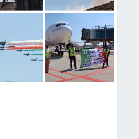
eg
DSC_9274.jpeg
5 Maggio 2020
aky76
25 Maggio 2020
0
0
eg
IMG-20200521-WA0026.jpg
5 Maggio 2020
kenyaprince
21 Maggio 2020
0
0