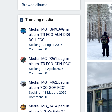
Browse albums
Trending media
Media 'IMG_5849.JPG' in
album 'TR FCO-AUH-DXB-
DOH-FCO'
Seaking
3 Luglio 2025
Commenti: 0
Media 'IMG_7261.jpeg' in
album 'TR FCO-GDN-FCO'
kiurlo
10 
Seaking
13 Aprile 2026
0
0
Commenti: 0
Media 'IMG_7462.jpeg' in
album 'FCO-SOF-FCO'
Seaking
18 Maggio 2026
Commenti: 0
Media 'IMG_7454.jpeg' in
album 'FCO-SOF-FCO'