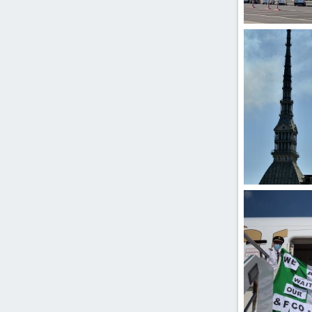
ber2.jpeg
kenyaprince
0
0
DSC_9272.jpeg
aky76
25 
1
0