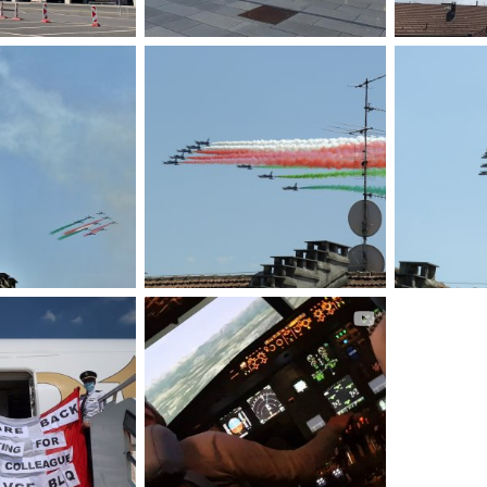
ber1.jpeg
IMG_3768.jp
2 Ottobre 2020
kenyaprince
2 Ottobre 2020
aky76
2
0
0
0
0
DSC_9270.jpeg
DSC_9269.jp
Maggio 2020
aky76
25 Maggio 2020
aky76
2
0
0
1
1