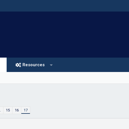
Resources
.
15
16
17