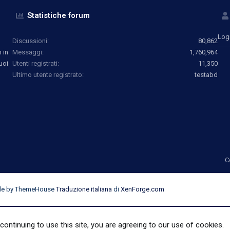
Statistiche forum
Log
Discussioni
80,862
 in
Messaggi
1,760,964
uoi
Utenti registrati
11,350
Ultimo utente registrato
testabd
C
yle by ThemeHouse
Traduzione italiana
di
XenForge.com
continuing to use this site, you are agreeing to our use of cookies.