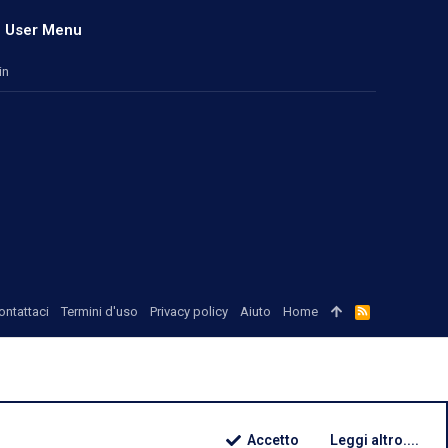
User Menu
in
ontattaci
Termini d'uso
Privacy policy
Aiuto
Home
R
S
S
Accetto
Leggi altro....