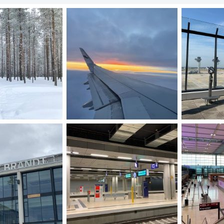
0D57B3E2-18B6-490A-8F5C-CFDBC7A1F0BE.jpeg
25CBB18C-4509-49CE-98BF-E773295504CC.jpeg
ber9C.jpeg
Marzo 2022
kiurlo
10 Marzo 2022
kenyaprinc
1
0
0
0