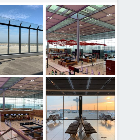
ber9B.jpeg
e
2 Ottobre 2020
kenyaprince
2 Ottobre 2020
0
0