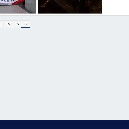
WA0025.jpg
Easyjet training center
21 Maggio 2020
kenyaprince
20 Maggio 2020
.
15
16
17
0
0