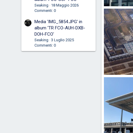
Seaking
18 Maggio 2026
ber9A.jpeg
Commenti: 0
kenyaprince
0
0
Media 'IMG_5854.JPG' in
album 'TR FCO-AUH-DXB-
DOH-FCO'
Seaking
3 Luglio 2025
Commenti: 0
ber6.jpeg
kenyaprince
0
0