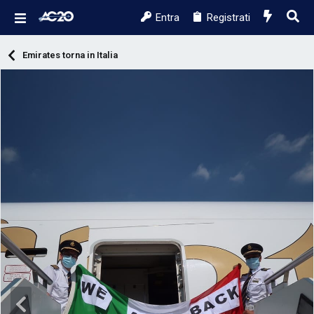
Entra
Registrati
Emirates torna in Italia
P
r