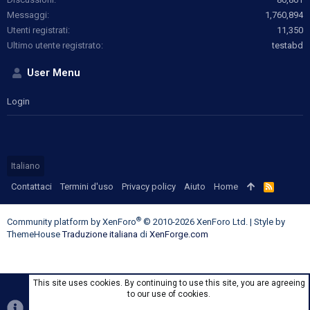
Messaggi
1,760,894
Utenti registrati
11,350
Ultimo utente registrato
testabd
User Menu
Login
Italiano
Contattaci
Termini d'uso
Privacy policy
Aiuto
Home
R
S
S
®
Community platform by XenForo
© 2010-2026 XenForo Ltd.
|
Style by
ThemeHouse
Traduzione italiana
di
XenForge.com
This site uses cookies. By continuing to use this site, you are agreeing
to our use of cookies.