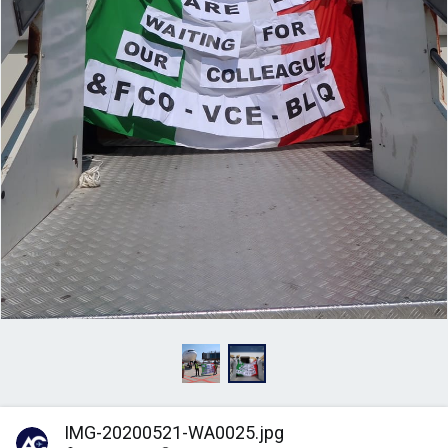
e
c
.
IMG-20200521-WA0025.jpg