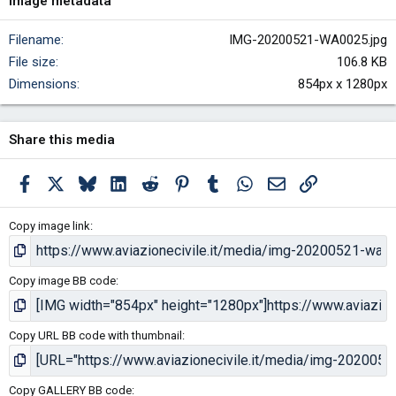
Image metadata
Filename
IMG-20200521-WA0025.jpg
File size
106.8 KB
Dimensions
854px x 1280px
Share this media
Facebook
X
Bluesky
LinkedIn
Reddit
Pinterest
Tumblr
WhatsApp
Email
Link
Copy image link
Copy image BB code
Copy URL BB code with thumbnail
Copy GALLERY BB code