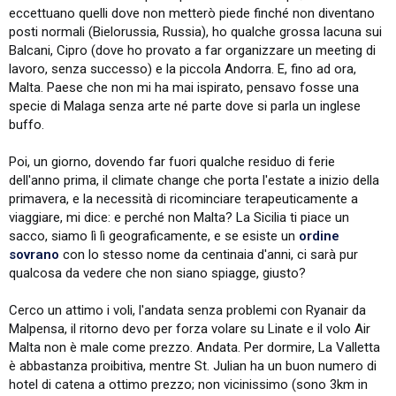
eccettuano quelli dove non metterò piede finché non diventano
posti normali (Bielorussia, Russia), ho qualche grossa lacuna sui
Balcani, Cipro (dove ho provato a far organizzare un meeting di
lavoro, senza successo) e la piccola Andorra. E, fino ad ora,
Malta. Paese che non mi ha mai ispirato, pensavo fosse una
specie di Malaga senza arte né parte dove si parla un inglese
buffo.
Poi, un giorno, dovendo far fuori qualche residuo di ferie
dell'anno prima, il climate change che porta l'estate a inizio della
primavera, e la necessità di ricominciare terapeuticamente a
viaggiare, mi dice: e perché non Malta? La Sicilia ti piace un
sacco, siamo lì lì geograficamente, e se esiste un
ordine
sovrano
con lo stesso nome da centinaia d'anni, ci sarà pur
qualcosa da vedere che non siano spiagge, giusto?
Cerco un attimo i voli, l'andata senza problemi con Ryanair da
Malpensa, il ritorno devo per forza volare su Linate e il volo Air
Malta non è male come prezzo. Andata. Per dormire, La Valletta
è abbastanza proibitiva, mentre St. Julian ha un buon numero di
hotel di catena a ottimo prezzo; non vicinissimo (sono 3km in