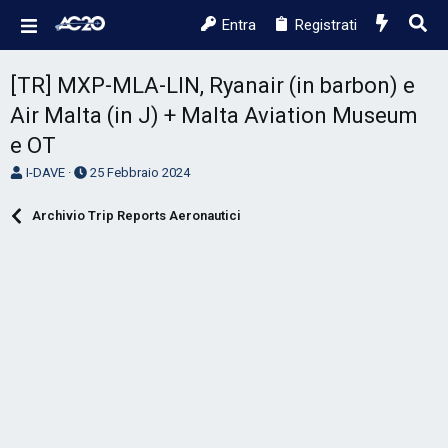
Entra
Registrati
[TR] MXP-MLA-LIN, Ryanair (in barbon) e
Air Malta (in J) + Malta Aviation Museum
e OT
A
D
I-DAVE
25 Febbraio 2024
u
a
t
t
Archivio Trip Reports Aeronautici
o
a
r
d
e
'
D
i
i
n
s
i
c
z
u
i
s
o
s
i
o
n