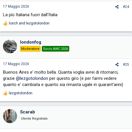
n
s
17 Maggio 2026
#24
:
La più Italiana fuori dall'Italia
losch
and
lezgotolondon
R
e
a
c
londonfog
t
i
Moderatore
Socio AIAC 2026
o
n
s
17 Maggio 2026
#25
:
Buenos Aires e' molto bella. Quanta voglia avrei di ritornarci,
grazie
@lezgotolondon
per questo giro (e per farmi vedere
quanto e' cambiata e quanto sia rimasta ugale in quarant'anni)
lezgotolondon
R
e
a
c
Scarab
t
i
Utente Registrato
o
n