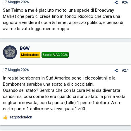
s
17 Maggio 2026
#26
:
San Telmo a me è piaciuto molto, una specie di Broadway
Market che però ci crede fino in fondo. Ricordo che c'era una
signora a vendere il coca & fernet a prezzo politico, e penso di
averne bevuto leggermente troppo.
BGW
Moderatore
Socio AIAC 2026
17 Maggio 2026
#27
In realtà bombones in Sud America sono i cioccolatini, e la
Bombonera sarebbe una scatola di cioccolatini.
Quando sei stato? Sembra che con la cura Milei sia diventata
carissima, cosí come lo era quando ci sono stato la prima volta
negli anni novanta, con la parità (folle) 1 peso=1 dollaro. A un
certo punto 1 dollaro ne valeva quasi 1.500.
lezgotolondon
R
e
a