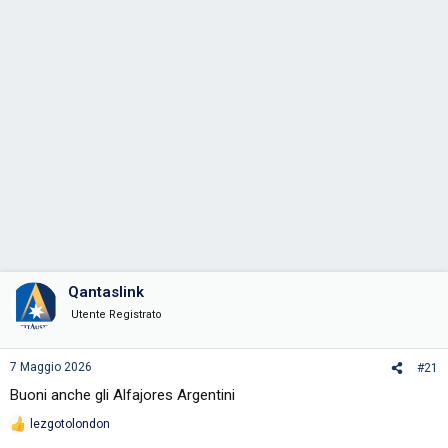
e
Qantaslink
Utente Registrato
7 Maggio 2026
#21
Buoni anche gli Alfajores Argentini
lezgotolondon
R
e