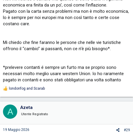
economica era finita da un po’, così come l’inflazione.
Pagato con la carta senza problemi ma non è molto economica,
lo è sempre per noi europei ma non così tanto e certe cose
costano care.
Mi chiedo che fine faranno le persone che nelle vie turistiche
offrono il “cambio” ai passanti, non ce n’è più bisogno*.
*prelevere contanti é sempre un furto ma se proprio sono
necessari molto meglio usare western Union. Io ho raramente
pagato in contanti e sono stati obbligatori una volta soltanto
londonfog
and
Scarab
R
e
a
c
Azeta
A
t
i
Utente Registrato
o
n
s
19 Maggio 2026
#29