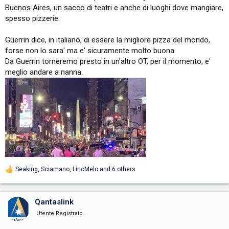
Buenos Aires, un sacco di teatri e anche di luoghi dove mangiare,
spesso pizzerie.
Guerrin dice, in italiano, di essere la migliore pizza del mondo,
forse non lo sara' ma e' sicuramente molto buona.
Da Guerrin torneremo presto in un'altro OT, per il momento, e'
meglio andare a nanna.
Seaking
,
Sciamano
,
LinoMelo
and 6 others
R
e
a
c
Qantaslink
t
i
Utente Registrato
o