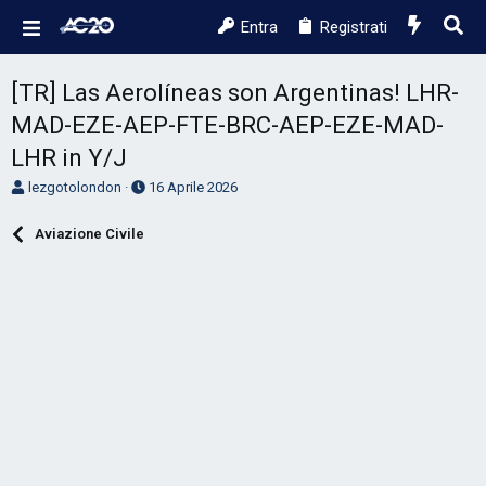
Entra
Registrati
[TR] Las Aerolíneas son Argentinas! LHR-
MAD-EZE-AEP-FTE-BRC-AEP-EZE-MAD-
LHR in Y/J
A
D
lezgotolondon
16 Aprile 2026
u
a
t
t
Aviazione Civile
o
a
r
d
e
'
D
i
i
n
s
i
c
z
u
i
s
o
s
i
o
n