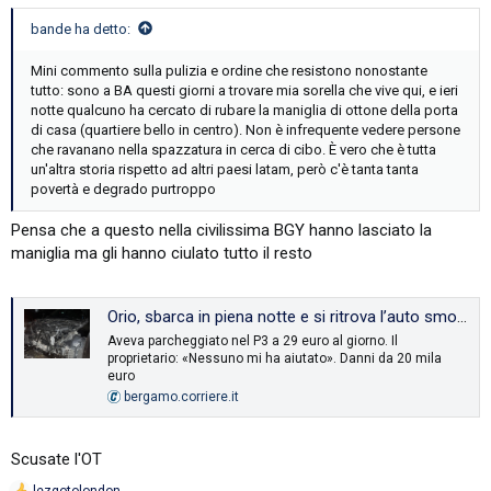
:
bande ha detto:
Mini commento sulla pulizia e ordine che resistono nonostante
tutto: sono a BA questi giorni a trovare mia sorella che vive qui, e ieri
notte qualcuno ha cercato di rubare la maniglia di ottone della porta
di casa (quartiere bello in centro). Non è infrequente vedere persone
che ravanano nella spazzatura in cerca di cibo. È vero che è tutta
un'altra storia rispetto ad altri paesi latam, però c'è tanta tanta
povertà e degrado purtroppo
Pensa che a questo nella civilissima BGY hanno lasciato la
maniglia ma gli hanno ciulato tutto il resto
Orio, sbarca in piena notte e si ritrova l’auto smontata nel parcheggio dell’aeroporto: «Bergamo non mi vedrà più»
Aveva parcheggiato nel P3 a 29 euro al giorno. Il
proprietario: «Nessuno mi ha aiutato». Danni da 20 mila
euro
bergamo.corriere.it
Scusate l'OT