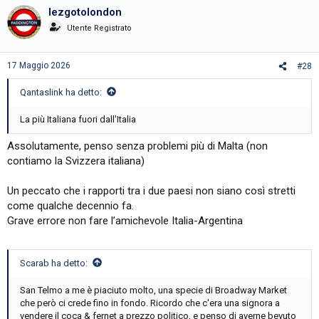
c
lezgotolondon
t
i
Utente Registrato
o
n
s
17 Maggio 2026
#28
:
Qantaslink ha detto:
La più Italiana fuori dall'Italia
Assolutamente, penso senza problemi più di Malta (non
contiamo la Svizzera italiana)
Un peccato che i rapporti tra i due paesi non siano così stretti
come qualche decennio fa.
Grave errore non fare l’amichevole Italia-Argentina
Scarab ha detto:
San Telmo a me è piaciuto molto, una specie di Broadway Market
che però ci crede fino in fondo. Ricordo che c'era una signora a
vendere il coca & fernet a prezzo politico, e penso di averne bevuto