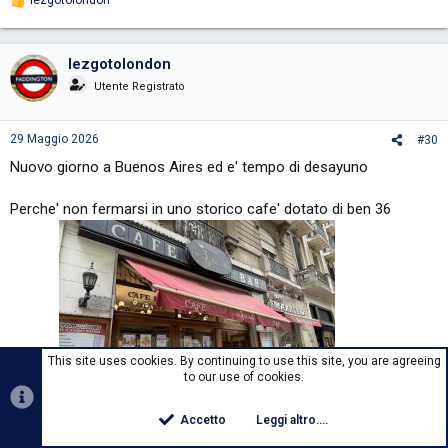
lezgotolondon
R
e
a
c
lezgotolondon
t
i
Utente Registrato
o
n
s
29 Maggio 2026
#30
:
Nuovo giorno a Buenos Aires ed e' tempo di desayuno
Perche' non fermarsi in uno storico cafe' dotato di ben 36
This site uses cookies. By continuing to use this site, you are agreeing
biliardi?
to our use of cookies.
Accetto
Leggi altro....