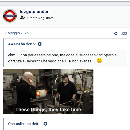
a
c
lezgotolondon
t
i
Utente Registrato
o
n
s
17 Maggio 2026
#22
:
A400M ha detto:
ehm......non per essere peloso, ma cosa e' successo? sciopero a
oltranza a Baires?? Che vedo che il TR non avanza.....
Qantaslink ha detto: