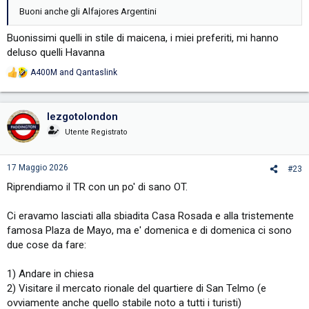
Buoni anche gli Alfajores Argentini
Buonissimi quelli in stile di maicena, i miei preferiti, mi hanno
deluso quelli Havanna
A400M
and
Qantaslink
R
e
a
c
lezgotolondon
t
i
Utente Registrato
o
n
s
17 Maggio 2026
#23
:
Riprendiamo il TR con un po' di sano OT.
Ci eravamo lasciati alla sbiadita Casa Rosada e alla tristemente
famosa Plaza de Mayo, ma e' domenica e di domenica ci sono
due cose da fare:
1) Andare in chiesa
2) Visitare il mercato rionale del quartiere di San Telmo (e
ovviamente anche quello stabile noto a tutti i turisti)