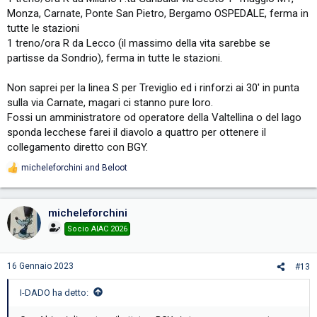
Monza, Carnate, Ponte San Pietro, Bergamo OSPEDALE, ferma in
tutte le stazioni
1 treno/ora R da Lecco (il massimo della vita sarebbe se
partisse da Sondrio), ferma in tutte le stazioni.
Non saprei per la linea S per Treviglio ed i rinforzi ai 30' in punta
sulla via Carnate, magari ci stanno pure loro.
Fossi un amministratore od operatore della Valtellina o del lago
sponda lecchese farei il diavolo a quattro per ottenere il
collegamento diretto con BGY.
micheleforchini
and
Beloot
R
e
a
c
micheleforchini
t
i
Socio AIAC 2026
o
n
s
16 Gennaio 2023
#13
:
I-DADO ha detto: