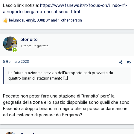
Lascio link notizia:
https://www.fsnews.it/it/focus-on/i...ndo-rfi-
aeroporto-bergamo-orio-al-serio-.html
belumosi
,
enryb
,
JJ8BGY
and 1 other person
R
e
a
c
ploncito
t
i
Utente Registrato
o
n
s
5 Gennaio 2023
#5
:
La futura stazione a servizio dell’Aeroporto sarà provvista da
quattro binari di stazionamento [...]
Peccato non poter fare una stazione di "transito" pero' la
geografia della zona e lo spazio disponibile sono quelli che sono.
Essendo a doppio binario immagino che si possa andare anche
ad est evitando di passare da Bergamo?