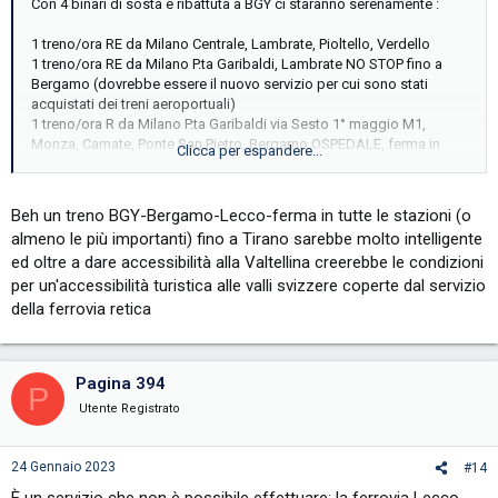
Con 4 binari di sosta e ribattuta a BGY ci staranno serenamente :
1 treno/ora RE da Milano Centrale, Lambrate, Pioltello, Verdello
1 treno/ora RE da Milano P.ta Garibaldi, Lambrate NO STOP fino a
Bergamo (dovrebbe essere il nuovo servizio per cui sono stati
acquistati dei treni aeroportuali)
1 treno/ora R da Milano P.ta Garibaldi via Sesto 1° maggio M1,
Monza, Carnate, Ponte San Pietro, Bergamo OSPEDALE, ferma in
Clicca per espandere...
tutte le stazioni
1 treno/ora R da Lecco (il massimo della vita sarebbe se partisse da
Sondrio), ferma in tutte le stazioni.
Beh un treno BGY-Bergamo-Lecco-ferma in tutte le stazioni (o
almeno le più importanti) fino a Tirano sarebbe molto intelligente
Non saprei per la linea S per Treviglio ed i rinforzi ai 30' in punta sulla
ed oltre a dare accessibilità alla Valtellina creerebbe le condizioni
via Carnate, magari ci stanno pure loro.
Fossi un amministratore od operatore della Valtellina o del lago
per un'accessibilità turistica alle valli svizzere coperte dal servizio
sponda lecchese farei il diavolo a quattro per ottenere il
della ferrovia retica
collegamento diretto con BGY.
Pagina 394
P
Utente Registrato
24 Gennaio 2023
#14
È un servizio che non è possibile effettuare: la ferrovia Lecco-