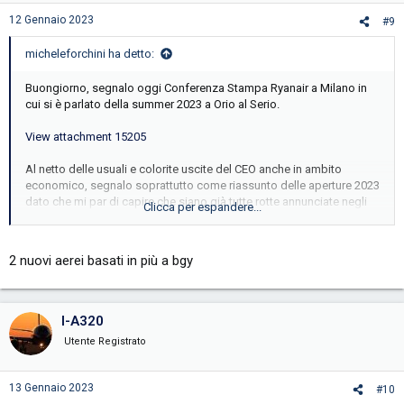
n
s
12 Gennaio 2023
#9
:
micheleforchini ha detto:
Buongiorno, segnalo oggi Conferenza Stampa Ryanair a Milano in
cui si è parlato della summer 2023 a Orio al Serio.
View attachment 15205
Al netto delle usuali e colorite uscite del CEO anche in ambito
economico, segnalo soprattutto come riassunto delle aperture 2023
dato che mi par di capire che siano già tutte rotte annunciate negli
Clicca per espandere...
scorsi mesi o operative già dall'attuale Winter
2 nuovi aerei basati in più a bgy
I-A320
Utente Registrato
13 Gennaio 2023
#10