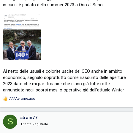
in cui si è parlato della summer 2023 a Orio al Serio.
Al netto delle usuali e colorite uscite del CEO anche in ambito
economico, segnalo soprattutto come riassunto delle aperture
2023 dato che mi par di capire che siano già tutte rotte
annunciate negli scorsi mesi o operative già dall'attuale Winter
777Aeromexico
R
e
a
c
strain77
S
t
i
Utente Registrato
o