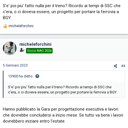
:
S'e' poi piu' fatto nulla per il treno? Ricordo ai tempi di SSC che
c'era, o ci doveva essere, un progetto per portare la ferrovia a
BGY.
micheleforchini
R
e
a
c
micheleforchini
t
i
Socio AIAC 2026
o
n
s
5 Gennaio 2023
#4
:
13900 ha detto:
S'e' poi piu' fatto nulla per il treno? Ricordo ai tempi di SSC che
c'era, o ci doveva essere, un progetto per portare la ferrovia a BGY.
Hanno pubblicato la Gara per progettazione esecutiva e lavori
che dovrebbe concludersi a inizio mese. Se tutto va bene i lavori
dovrebbero iniziare entro l'estate.