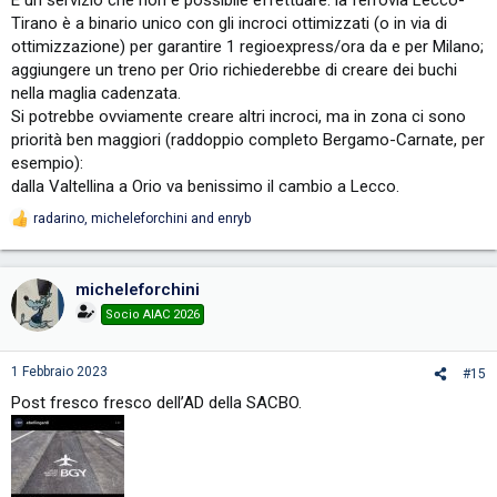
Tirano è a binario unico con gli incroci ottimizzati (o in via di
ottimizzazione) per garantire 1 regioexpress/ora da e per Milano;
aggiungere un treno per Orio richiederebbe di creare dei buchi
nella maglia cadenzata.
Si potrebbe ovviamente creare altri incroci, ma in zona ci sono
priorità ben maggiori (raddoppio completo Bergamo-Carnate, per
esempio):
dalla Valtellina a Orio va benissimo il cambio a Lecco.
radarino
,
micheleforchini
and
enryb
R
e
a
c
micheleforchini
t
i
Socio AIAC 2026
o
n
s
1 Febbraio 2023
#15
:
Post fresco fresco dell’AD della SACBO.