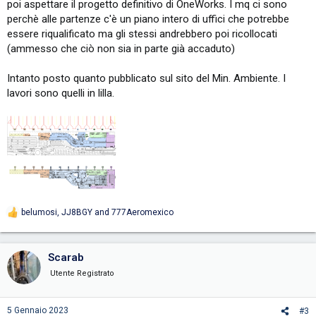
poi aspettare il progetto definitivo di OneWorks. I mq ci sono
perchè alle partenze c'è un piano intero di uffici che potrebbe
essere riqualificato ma gli stessi andrebbero poi ricollocati
(ammesso che ciò non sia in parte già accaduto)
Intanto posto quanto pubblicato sul sito del Min. Ambiente. I
lavori sono quelli in lilla.
belumosi
,
JJ8BGY
and
777Aeromexico
R
e
a
c
Scarab
t
i
Utente Registrato
o
n
s
5 Gennaio 2023
#3