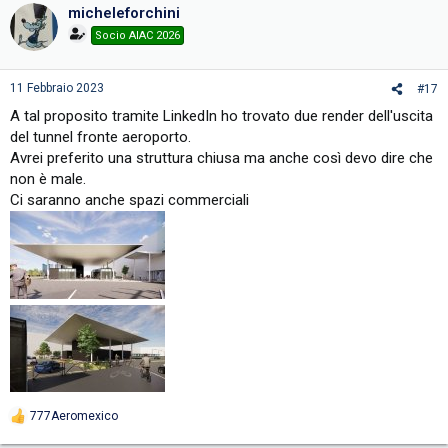
c
micheleforchini
t
i
Socio AIAC 2026
o
n
s
11 Febbraio 2023
#17
:
A tal proposito tramite LinkedIn ho trovato due render dell'uscita
del tunnel fronte aeroporto.
Avrei preferito una struttura chiusa ma anche così devo dire che
non è male.
Ci saranno anche spazi commerciali
777Aeromexico
R
e