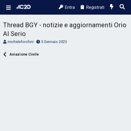
Entra
Registrati
Thread BGY - notizie e aggiornamenti Orio
Al Serio
A
D
micheleforchini
5 Gennaio 2023
u
a
t
t
Aviazione Civile
o
a
r
d
e
'
D
i
i
n
s
i
c
z
u
i
s
o
s
i
o
n
e