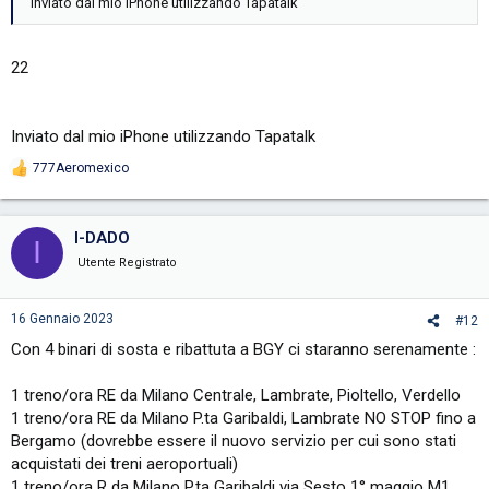
Inviato dal mio iPhone utilizzando Tapatalk
22
Inviato dal mio iPhone utilizzando Tapatalk
777Aeromexico
R
e
a
c
I-DADO
I
t
i
Utente Registrato
o
n
s
16 Gennaio 2023
#12
:
Con 4 binari di sosta e ribattuta a BGY ci staranno serenamente :
1 treno/ora RE da Milano Centrale, Lambrate, Pioltello, Verdello
1 treno/ora RE da Milano P.ta Garibaldi, Lambrate NO STOP fino a
Bergamo (dovrebbe essere il nuovo servizio per cui sono stati
acquistati dei treni aeroportuali)
1 treno/ora R da Milano P.ta Garibaldi via Sesto 1° maggio M1,