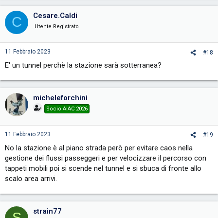
a
c
Cesare.Caldi
C
t
i
Utente Registrato
o
n
s
11 Febbraio 2023
#18
:
E' un tunnel perchè la stazione sarà sotterranea?
micheleforchini
Socio AIAC 2026
11 Febbraio 2023
#19
No la stazione è al piano strada però per evitare caos nella
gestione dei flussi passeggeri e per velocizzare il percorso con
tappeti mobili poi si scende nel tunnel e si sbuca di fronte allo
scalo area arrivi.
strain77
S