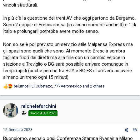
vincoli strutturali.
In più c'è la questione dei treni AV che oggi partono da Bergamo.
Sono 2 coppie di Frecciarossa (in alcuni momenti anche 3) e 1 di
Italo e prolungarli potrebbe avere molto senso.
Non so se è poi previsto un servizio stile Malpensa Express ma
gli spazi sono quelli che sono. Al momento Brescia sembra
tagliata fuori dai diretti ma alla fine con un cambio veloce in
stazione a Treviglio o BG sarà possibile arrivare comunque in
tempi rapidi (anche perchè tra BGY e BG FS si arriverà ad avere
almeno un treno ogni 15 minuti)
belumosi
,
El Cubetazo
,
777Aeromexico
and 2 others
R
e
a
c
micheleforchini
t
i
Socio AIAC 2026
o
n
s
12 Gennaio 2023
#8
:
Buongiorno, segnalo oggi Conferenza Stampa Ryanair a Milano