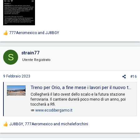
777Aeromexico
and
JJ8BGY
R
e
a
c
strain77
S
t
i
Utente Registrato
o
n
s
9 Febbraio 2023
#16
:
Treno per Orio, a fine mese i lavori per il nuovo tunnel all’aeroporto
Collegherà il lato ovest dello scalo e la futura stazione
ferroviaria. Il cantiere durerà poco meno di un anno, poi
toccherà a Rfi.
www.ecodibergamo.it
JJ8BGY
,
777Aeromexico
and
micheleforchini
R
e
a