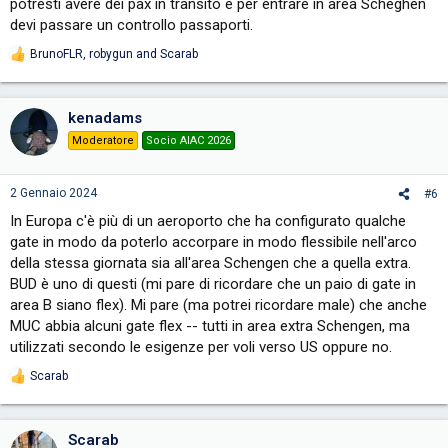
potresti avere dei pax in transito e per entrare in area Scheghen
devi passare un controllo passaporti.
BrunoFLR
,
robygun
and
Scarab
R
e
a
c
kenadams
t
i
Moderatore
Socio AIAC 2026
o
n
s
2 Gennaio 2024
#6
:
In Europa c'è più di un aeroporto che ha configurato qualche
gate in modo da poterlo accorpare in modo flessibile nell'arco
della stessa giornata sia all'area Schengen che a quella extra.
BUD è uno di questi (mi pare di ricordare che un paio di gate in
area B siano flex). Mi pare (ma potrei ricordare male) che anche
MUC abbia alcuni gate flex -- tutti in area extra Schengen, ma
utilizzati secondo le esigenze per voli verso US oppure no.
Scarab
R
e
a
c
Scarab
t