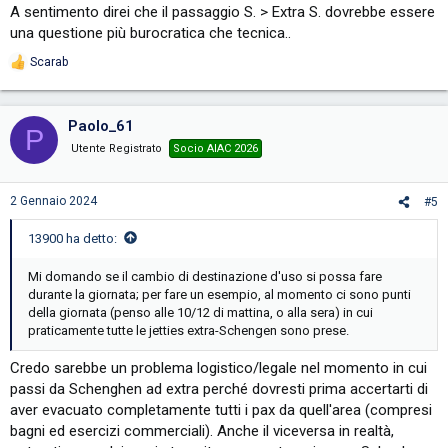
A sentimento direi che il passaggio S. > Extra S. dovrebbe essere
una questione più burocratica che tecnica..
Scarab
R
e
a
c
Paolo_61
P
t
i
Utente Registrato
Socio AIAC 2026
o
n
s
2 Gennaio 2024
#5
:
13900 ha detto:
Mi domando se il cambio di destinazione d'uso si possa fare
durante la giornata; per fare un esempio, al momento ci sono punti
della giornata (penso alle 10/12 di mattina, o alla sera) in cui
praticamente tutte le jetties extra-Schengen sono prese.
Credo sarebbe un problema logistico/legale nel momento in cui
passi da Schenghen ad extra perché dovresti prima accertarti di
aver evacuato completamente tutti i pax da quell'area (compresi
bagni ed esercizi commerciali). Anche il viceversa in realtà,