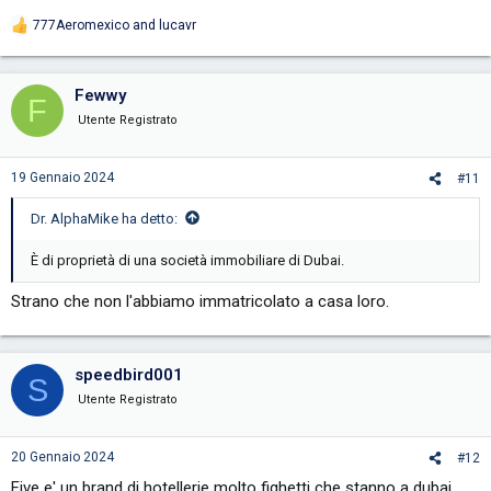
777Aeromexico
and
lucavr
R
e
a
c
Fewwy
F
t
i
Utente Registrato
o
n
s
19 Gennaio 2024
#11
:
Dr. AlphaMike ha detto:
È di proprietà di una società immobiliare di Dubai.
Strano che non l'abbiamo immatricolato a casa loro.
speedbird001
S
Utente Registrato
20 Gennaio 2024
#12
Five e' un brand di hotellerie molto fighetti che stanno a dubai,