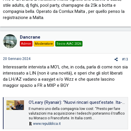
stile adults, dj fighi, pool party, champagne da 25k a botta e
compagnia bella. Operato da Comlux Malta , per quello penso la
registrazione a Malta.
Dancrane
Admin
Moderatore
Socio AIAC 2026
20 Gennaio 2024
#13
Interessante intervista a MO’L che, in coda, parla di come non sia
interessato a LIN (non è una novità), e speri che gli slot liberati
da LH/AZ vadano a easyjet e/o Wizz e che queste lascino
maggior spazio a FR a MXP e BGY
O’Leary (Ryanair): “Nuovi rincari quest’estate. Ita-Lufthansa? Benefici per i contribuenti ma danneggerà l’Italia”
Il numero uno della compagnia low cost: “Presto per fare
valutazioni ma acquisizione i tedeschi porteranno il traffico
su Monaco o Francoforte. In Italia conti…
www.repubblica.it