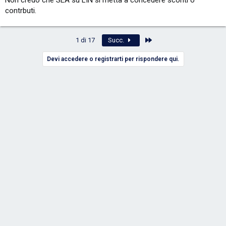
Non credo che SEA su LIN si metta a concedere sconti o
contrbuti.
Ultimo
1 di 17
Succ.
Devi accedere o registrarti per rispondere qui.