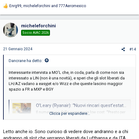
Enrg99
,
micheleforchini
and
777Aeromexico
R
e
a
c
micheleforchini
t
i
Socio AIAC 2026
o
n
s
21 Gennaio 2024
#14
:
Dancrane ha detto:
Interessante intervista a MO’L che, in coda, parla di come non sia
interessato a LIN (non è una novità), e speri che gli slot liberati da
LH/AZ vadano a easyjet e/o Wizz e che queste lascino maggior
spazio a FR a MXP e BGY
O’Leary (Ryanair): “Nuovi rincari quest’estate. Ita-Lufthansa? Benefici per i contribuenti ma danneggerà l’Italia”
Il numero uno della compagnia low cost: “Presto per
Clicca per espandere...
fare valutazioni ma acquisizione i tedeschi
porteranno il traffico su Monaco o Francoforte. In
Italia conti…
Letto anche io. Sono curioso di vedere dove andranno e a chi
www.repubblica.it
andranno gli slot che verranno liberati da Lufthansa e da ITA.