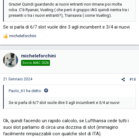
Grazie! Quindi guardando ai nuovi entranti non rimane poi molta
roba. C'è Ryanair, Vueling ( che però è gruppo IAG quindi rientra tra i
presenti o tra i nuovi entranti?), Transavia ( come Vueling).
Se si parla di 6/7 slot vuole dire 3 agli incumbent e 3/4 ai nuovi
micheleforchini
R
e
a
c
micheleforchini
t
i
Socio AIAC 2026
o
n
s
21 Gennaio 2024
#18
:
Paolo_61 ha detto:
Se si parla di 6/7 slot vuole dire 3 agli incumbent e 3/4 ai nuovi
Ok, quindi facendo un rapido calcolo, se Lufthansa cede tutti i
suoi slot parliamo di circa una dozzina di slot (immagino
facilmente rimpiazzabili con qualche slot di ITA).