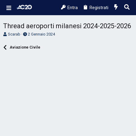
Entra
Registrati
Thread aeroporti milanesi 2024-2025-2026
A
D
Scarab
2 Gennaio 2024
u
a
t
t
Aviazione Civile
o
a
r
d
e
'
D
i
i
n
s
i
c
z
u
i
s
o
s
i
o
n
e