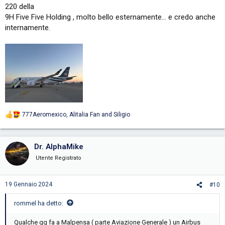
220 della
9H Five Five Holding , molto bello esternamente... e credo anche
internamente.
777Aeromexico
,
Alitalia Fan
and
Siligio
R
e
a
c
Dr. AlphaMike
t
i
Utente Registrato
o
n
s
19 Gennaio 2024
#10
:
rommel ha detto:
Qualche gg fa a Malpensa ( parte Aviazione Generale ) un Airbus