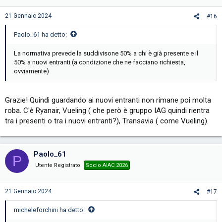
n
s
21 Gennaio 2024
#16
:
Paolo_61 ha detto:
La normativa prevede la suddivisone 50% a chi è già presente e il
50% a nuovi entranti (a condizione che ne facciano richiesta,
ovviamente)
Grazie! Quindi guardando ai nuovi entranti non rimane poi molta
roba. C'è Ryanair, Vueling ( che però è gruppo IAG quindi rientra
tra i presenti o tra i nuovi entranti?), Transavia ( come Vueling).
Paolo_61
P
Utente Registrato
Socio AIAC 2026
21 Gennaio 2024
#17
micheleforchini ha detto: