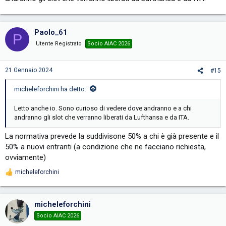
Paolo_61
P
Utente Registrato
Socio AIAC 2026
21 Gennaio 2024
#15
micheleforchini ha detto:
Letto anche io. Sono curioso di vedere dove andranno e a chi
andranno gli slot che verranno liberati da Lufthansa e da ITA.
La normativa prevede la suddivisone 50% a chi è già presente e il
50% a nuovi entranti (a condizione che ne facciano richiesta,
ovviamente)
micheleforchini
R
e
a
c
micheleforchini
t
i
Socio AIAC 2026
o