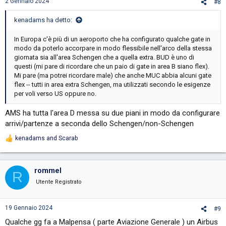
2 Gennaio 2024
#8
kenadams ha detto:
In Europa c'è più di un aeroporto che ha configurato qualche gate in
modo da poterlo accorpare in modo flessibile nell'arco della stessa
giornata sia all'area Schengen che a quella extra. BUD è uno di
questi (mi pare di ricordare che un paio di gate in area B siano flex).
Mi pare (ma potrei ricordare male) che anche MUC abbia alcuni gate
flex -- tutti in area extra Schengen, ma utilizzati secondo le esigenze
per voli verso US oppure no.
AMS ha tutta l'area D messa su due piani in modo da configurare
arrivi/partenze a seconda dello Schengen/non-Schengen
kenadams
and
Scarab
R
e
a
c
rommel
R
t
i
Utente Registrato
o
n
s
19 Gennaio 2024
#9
:
Qualche gg fa a Malpensa ( parte Aviazione Generale ) un Airbus