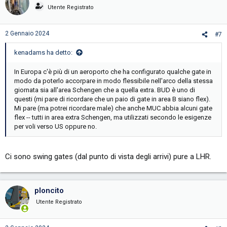
i
Utente Registrato
o
n
s
2 Gennaio 2024
#7
:
kenadams ha detto:
In Europa c'è più di un aeroporto che ha configurato qualche gate in
modo da poterlo accorpare in modo flessibile nell'arco della stessa
giornata sia all'area Schengen che a quella extra. BUD è uno di
questi (mi pare di ricordare che un paio di gate in area B siano flex).
Mi pare (ma potrei ricordare male) che anche MUC abbia alcuni gate
flex -- tutti in area extra Schengen, ma utilizzati secondo le esigenze
per voli verso US oppure no.
Ci sono swing gates (dal punto di vista degli arrivi) pure a LHR.
ploncito
Utente Registrato