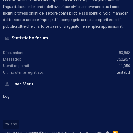
crescendo fino a diventare dopo 15 anni uno dei più seguiti forum in
lingua italiana sul mondo dell’aviazione civile, annoverando tra i suoi
iscritti professionisti del settore come piloti e assistenti di volo, manager
del trasporto aereo e impiegati in compagnie aeree, aeroporti ed enti
pubblici oltre che una forte base di viaggiatori e semplici appassionati.
Statistiche forum
Discussioni
80,862
Messaggi
1,760,967
Utenti registrati
11,350
Ultimo utente registrato
testabd
User Menu
Login
Italiano
Contattaci
Termini d'uso
Privacy policy
Aiuto
Home
R