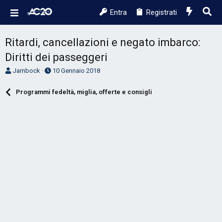
Entra
Registrati
Ritardi, cancellazioni e negato imbarco:
Diritti dei passeggeri
A
D
Jambock
10 Gennaio 2018
u
a
t
t
Programmi fedeltà, miglia, offerte e consigli
o
a
r
d
e
'
D
i
i
n
s
i
c
z
u
i
s
o
s
i
o
n
e