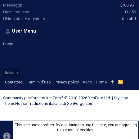
Messaggi
1,760,961
Utenti registrati
11,350
Ultimo utente registrato
testabd
User Menu
Login
Italiano
Contattaci
Termini d'uso
Privacy policy
Aiuto
Home
R
S
S
®
Community platform by XenForo
© 2010-2026 XenForo Ltd.
|
Style by
ThemeHouse
Traduzione italiana
di
XenForge.com
This site uses cookies. By continuing to use this site, you are agreeing
to our use of cookies.