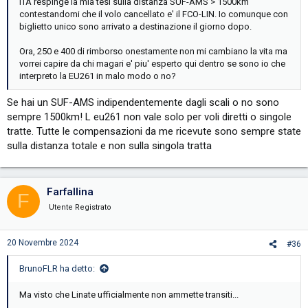
ITA respinge la mia tesi sulla distanza SUF-AMS > 1500km
contestandomi che il volo cancellato e' il FCO-LIN. Io comunque con
biglietto unico sono arrivato a destinazione il giorno dopo.
Ora, 250 e 400 di rimborso onestamente non mi cambiano la vita ma
vorrei capire da chi magari e' piu' esperto qui dentro se sono io che
interpreto la EU261 in malo modo o no?
Se hai un SUF-AMS indipendentemente dagli scali o no sono
sempre 1500km! L eu261 non vale solo per voli diretti o singole
tratte. Tutte le compensazioni da me ricevute sono sempre state
sulla distanza totale e non sulla singola tratta
Farfallina
F
Utente Registrato
20 Novembre 2024
#36
BrunoFLR ha detto:
Ma visto che Linate ufficialmente non ammette transiti...