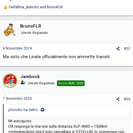
Farfallina
,
ploncito
and
BrunoFLR
R
e
a
c
BrunoFLR
t
i
Utente Registrato
o
n
s
6 Novembre 2024
#33
:
Ma visto che Linate ufficialmente non ammette transiti...
Jambock
Utente Registrato
Socio AIAC 2026
7 Novembre 2024
#34
ploncito ha detto:
Mi autoquoto.
ITA respinge la mia tesi sulla distanza SUF-AMS > 1500km
contestandomi che il volo cancellato e' il FCO-LIN. Io comunque con