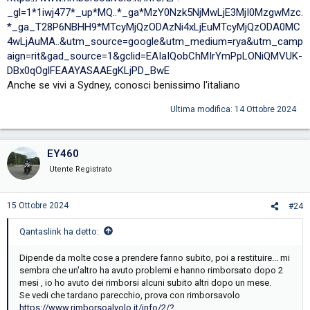
_gl=1*1iwj477*_up*MQ..*_ga*MzY0Nzk5NjMwLjE3MjI0MzgwMzc.
*_ga_T28P6NBHH9*MTcyMjQzODAzNi4xLjEuMTcyMjQzODA0MC
4wLjAuMA..&utm_source=google&utm_medium=rya&utm_camp
aign=rit&gad_source=1&gclid=EAIaIQobChMIrYmPpLONiQMVUK-
DBx0qOglFEAAYASAAEgKLjPD_BwE
Anche se vivi a Sydney, conosci benissimo l'italiano
Ultima modifica:
14 Ottobre 2024
EY460
Utente Registrato
15 Ottobre 2024
#24
Qantaslink ha detto:
Dipende da molte cose a prendere fanno subito, poi a restituire... mi
sembra che un'altro ha avuto problemi e hanno rimborsato dopo 2
mesi , io ho avuto dei rimborsi alcuni subito altri dopo un mese.
Se vedi che tardano parecchio, prova con rimborsavolo
https://www.rimborsoalvolo.it/info/2/?