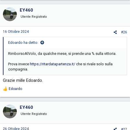
EY460
Utente Registrato
16 Ottobre 2024
#26
Edoardo ha detto:
RimborsoAlVolo, da qualche mese, si prende una % sulla vittoria.
Prova invece
https://ritardatapartenza.it/
che si rivale solo sulla
compagnia.
Grazie mille Edoardo.
Edoardo
R
e
a
c
EY460
t
i
Utente Registrato
o
n
s
26 Ottobre 2024
#27