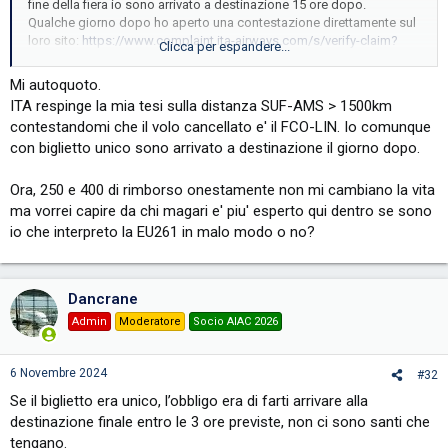
fine della fiera io sono arrivato a destinazione 15 ore dopo.
Qualche giorno dopo ho aperto una contestazione direttamente sul
loro sito:
https://www.complaint.ita-airways.com/s/verify-claim?
Clicca per espandere...
language=en_US
Mi autoquoto.
Mi hanno risposto in tempi molto rapidi via email offrendomi 250
ITA respinge la mia tesi sulla distanza SUF-AMS > 1500km
euro. Ho gentilmente fatto presente che la distanza SUF-AMS e'
contestandomi che il volo cancellato e' il FCO-LIN. Io comunque
oltre 1500km e la normativa prevede 400 euro. Da allora silenzio
con biglietto unico sono arrivato a destinazione il giorno dopo.
assoluto nonostante ogni 4/5 giorni mando una email per chiedere
un riscontro.
Ora, 250 e 400 di rimborso onestamente non mi cambiano la vita
E' passato quasi un mese e mezzo senza nessuna risposta. Mi
ma vorrei capire da chi magari e' piu' esperto qui dentro se sono
conviene aspettare oppure e' l'ora di ingaggiare
io che interpreto la EU261 in malo modo o no?
rimborsoalvolo/airhelp/ritardata partenza?
Dancrane
Admin
Moderatore
Socio AIAC 2026
6 Novembre 2024
#32
Se il biglietto era unico, l’obbligo era di farti arrivare alla
destinazione finale entro le 3 ore previste, non ci sono santi che
tengano.