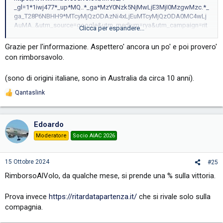
_gl=1*1iwj477*_up*MQ..*_ga*MzY0Nzk5NjMwLjE3MjI0MzgwMzc.*_
ga_T28P6NBHH9*MTcyMjQzODAzNi4xLjEuMTcyMjQzODA0MC4wLj
AuMA..&utm_source=google&utm_medium=rya&utm_campaign=rit
Clicca per espandere...
&gad_source=1&gclid=EAIaIQobChMIrYmPpLONiQMVUK-
DBx0qOglFEAAYASAAEgKLjPD_BwE
Grazie per l'informazione. Aspettero' ancora un po' e poi provero'
Anche se vivi a Sydney, conosci benissimo l'italiano
con rimborsavolo.
(sono di origini italiane, sono in Australia da circa 10 anni).
Qantaslink
R
e
a
c
Edoardo
t
i
Moderatore
Socio AIAC 2026
o
n
s
15 Ottobre 2024
#25
:
RimborsoAlVolo, da qualche mese, si prende una % sulla vittoria.
Prova invece
https://ritardatapartenza.it/
che si rivale solo sulla
compagnia.