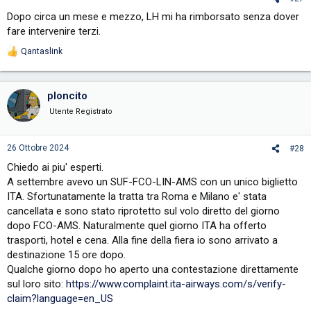
:
Dopo circa un mese e mezzo, LH mi ha rimborsato senza dover
fare intervenire terzi.
Qantaslink
R
e
a
c
ploncito
t
i
Utente Registrato
o
n
s
26 Ottobre 2024
#28
:
Chiedo ai piu' esperti.
A settembre avevo un SUF-FCO-LIN-AMS con un unico biglietto
ITA. Sfortunatamente la tratta tra Roma e Milano e' stata
cancellata e sono stato riprotetto sul volo diretto del giorno
dopo FCO-AMS. Naturalmente quel giorno ITA ha offerto
trasporti, hotel e cena. Alla fine della fiera io sono arrivato a
destinazione 15 ore dopo.
Qualche giorno dopo ho aperto una contestazione direttamente
sul loro sito:
https://www.complaint.ita-airways.com/s/verify-
claim?language=en_US