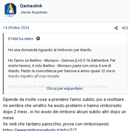
Qantaslink
Utente Registrato
14 Ottobre 2024
#23
EY460 ha detto:
Ho una domanda riguardo al rimborso per ritardo.
Ho fanno un Berlino - Monaco - Genova (LH) il 16 Settembre. Per
motivi tecnici, il volo Berlino - Monaco parte con circa 4 ore di
ritardo. Perdo la coincidenza per Genova e arrivo quasi 12 ore in
ritardo rispetto all'orari iniziale.
Il giorno dopo ho fatto domanda per il rimborso e mi hanno
Clicca per espandere...
risposto il 24 Settembre, accettando la richiesta a chiedendomi le
coordinate del conto per il rimborso.
Dipende da molte cose a prendere fanno subito, poi a restituire...
mi sembra che un'altro ha avuto problemi e hanno rimborsato
Ad oggi il rimborso non e' ancora arrivato a non mi hanno piu'
dopo 2 mesi , io ho avuto dei rimborsi alcuni subito altri dopo un
risposto alle richieste di un aggiornamento. E' normale aspettare
mese.
cosi a lungo per il rimborso?
Se vedi che tardano parecchio, prova con rimborsavolo
https://www.rimborsoalvolo.it/info/2/?