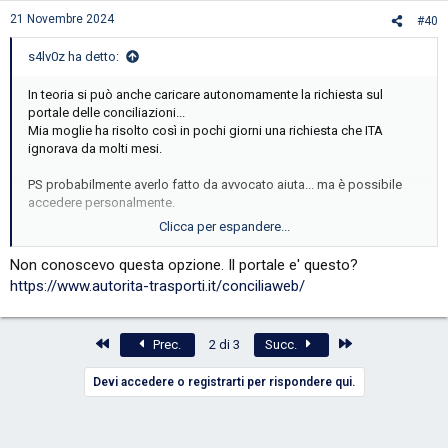
21 Novembre 2024
#40
s4lv0z ha detto:
In teoria si può anche caricare autonomamente la richiesta sul
portale delle conciliazioni...
Mia moglie ha risolto così in pochi giorni una richiesta che ITA
ignorava da molti mesi.
PS probabilmente averlo fatto da avvocato aiuta... ma è possibile
accedere personalmente.
Clicca per espandere...
Inviato dal mio SM-G975F utilizzando Tapatalk
Non conoscevo questa opzione. Il portale e' questo?
https://www.autorita-trasporti.it/conciliaweb/
Primo
Ultimo
Prec.
2 di 3
Succ.
Devi accedere o registrarti per rispondere qui.