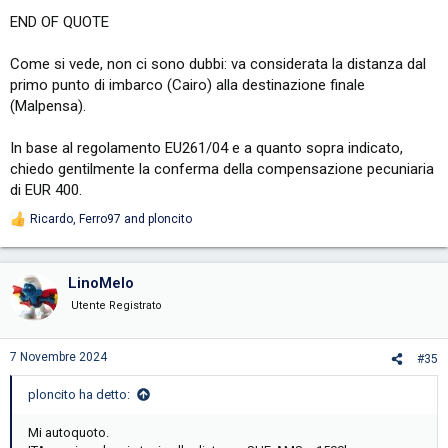
END OF QUOTE
Come si vede, non ci sono dubbi: va considerata la distanza dal
primo punto di imbarco (Cairo) alla destinazione finale
(Malpensa).
In base al regolamento EU261/04 e a quanto sopra indicato,
chiedo gentilmente la conferma della compensazione pecuniaria
di EUR 400.
Ricardo
,
Ferro97
and
ploncito
R
e
a
c
LinoMelo
t
i
Utente Registrato
o
n
s
7 Novembre 2024
#35
:
ploncito ha detto:
Mi autoquoto.