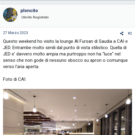
a
c
ploncito
t
i
Utente Registrato
o
n
s
27 Marzo 2023
#2
:
Questo weekend ho visito la lounge Al Fursan di Saudia a CAI e
JED. Entrambe molto simili dal punto di vista stilistico. Quella di
JED e' davvero molto ampia ma purtroppo non ha "luce" nel
senso che non gode di nessuno sbocco su apron o comunque
verso l'aria aperta.
Foto di CAI: