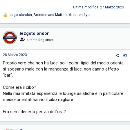
Ultima modifica:
27 Marzo 2023
lezgotolondon
,
Brendon
and
Matteoexfrequentflyer
R
e
a
c
lezgotolondon
t
i
Utente Registrato
o
n
s
28 Marzo 2023
#3
:
Proprio vero che non ha luce, poi i colori tipici del medio oriente
si sposano male con la mancanza di luce, non danno effetto
"bar".
Come era il cibo?
Nella mia limitata esperienza le lounge asiatiche e in particolare
medio-orientali hanno il cibo migliore.
Era semi deserta per via dell'ora?