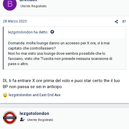
B
Utente Registrato
28 Marzo 2023
#7
lezgotolondon ha detto:
Domanda: molte lounge danno un accesso per X ore, vi è mai
capitato che controllassero?
Non ho mai visto una lounge dove sembra possibile che lo
facciano, visto che “l’uscita non prevede nessuna scansione di
pass o altro.
DL ti fa entrare X ore prima del volo e puoi star certo the il tuo
BP non passa se sei in anticipo.
lezgotolondon
and
East End Ave
R
e
a
c
lezgotolondon
t
i
Utente Registrato
o