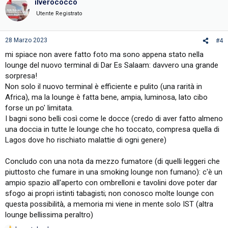
ilverococco
Utente Registrato
28 Marzo 2023
#4
mi spiace non avere fatto foto ma sono appena stato nella
lounge del nuovo terminal di Dar Es Salaam: davvero una grande
sorpresa!
Non solo il nuovo terminal è efficiente e pulito (una rarità in
Africa), ma la lounge è fatta bene, ampia, luminosa, lato cibo
forse un po' limitata.
I bagni sono belli così come le docce (credo di aver fatto almeno
una doccia in tutte le lounge che ho toccato, compresa quella di
Lagos dove ho rischiato malattie di ogni genere)
Concludo con una nota da mezzo fumatore (di quelli leggeri che
piuttosto che fumare in una smoking lounge non fumano): c'è un
ampio spazio all'aperto con ombrelloni e tavolini dove poter dar
sfogo ai propri istinti tabagisti; non conosco molte lounge con
questa possibilità, a memoria mi viene in mente solo IST (altra
lounge bellissima peraltro)