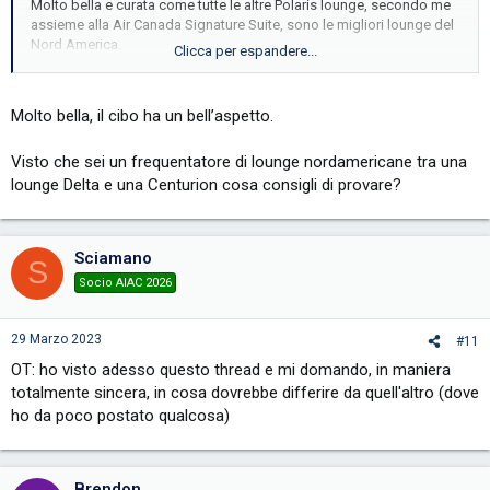
Molto bella e curata come tutte le altre Polaris lounge, secondo me
assieme alla Air Canada Signature Suite, sono le migliori lounge del
Nord America.
Clicca per espandere...
Great job United!
Molto bella, il cibo ha un bell’aspetto.
View attachment 15520
View attachment 15521
Visto che sei un frequentatore di lounge nordamericane tra una
View attachment 15522
lounge Delta e una Centurion cosa consigli di provare?
View attachment 15524
View attachment 15525
Sciamano
S
View attachment 15526
Socio AIAC 2026
29 Marzo 2023
#11
OT: ho visto adesso questo thread e mi domando, in maniera
totalmente sincera, in cosa dovrebbe differire da quell'altro (dove
ho da poco postato qualcosa)
Brendon