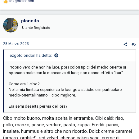
lezgotolondon
R
e
a
c
ploncito
t
i
Utente Registrato
o
n
s
28 Marzo 2023
#5
:
lezgotolondon ha detto:
Proprio vero che non ha luce, poi i colori tipici del medio oriente si
sposano male con la mancanza di luce, non danno effetto "bar".
Come era il cibo?
Nella mia limitata esperienza le lounge asiatiche e in particolare
medio-orientali hanno il cibo migliore.
Era semi deserta per via dell'ora?
Cibo molto buono, molta scelta in entrambe. Cibi caldi: riso,
pollo, manzo, pesce, verdure, pasta, zuppa. Freddi: panini,
insalate, hummus e altro che non ricordo. Dolci: creme caramel
(amaro, orribile!), red velvet, cheese cakes varie, creme di