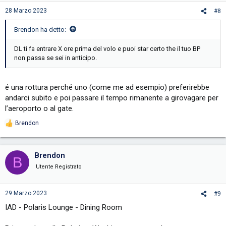
n
s
28 Marzo 2023
#8
:
Brendon ha detto:
DL ti fa entrare X ore prima del volo e puoi star certo the il tuo BP
non passa se sei in anticipo.
é una rottura perché uno (come me ad esempio) preferirebbe
andarci subito e poi passare il tempo rimanente a girovagare per
l’aeroporto o al gate.
Brendon
R
e
a
c
Brendon
B
t
i
Utente Registrato
o
n
s
29 Marzo 2023
#9
:
IAD - Polaris Lounge - Dining Room