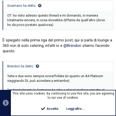
Sciamano ha detto:
OT: ho visto adesso questo thread e mi domando, in maniera
totalmente sincera, in cosa dovrebbe differire da quell'altro (dove
ho da poco postato qualcosa)
È spiegato nella prima riga del primo post, qui si parla di lounge a
360 non di solo catering, infatti io e
@Brendon
stiamo facendo
questo.
Brendon ha detto:
Tutte e due sono sempre sovraffollate (in quanto un AX Platinum
viaggiando DL può accedere a entrambe).
Tendenzialmente la Centurion ha cibo e alcool migliore rispetto al
This site uses cookies. By continuing to use this site, you are agreeing
Delta Sky Club che comunque è superiore sia agli United Club
to our use of cookies.
(eccezione fatta per il nuovo a EWR C123) che agli Admirals Club
(anche qui eccezione il nuovo a DCA nei gates E).
Accetto
Leggi altro....
Clicca per espandere...
Con OW Sapphire o oltre puoi accedere alle Flagship Lounge di AA