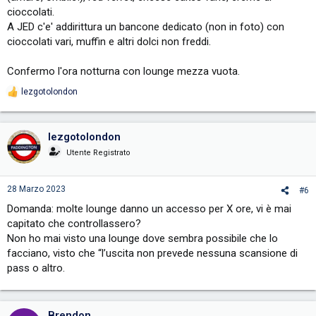
cioccolati.
A JED c'e' addirittura un bancone dedicato (non in foto) con
cioccolati vari, muffin e altri dolci non freddi.
Confermo l'ora notturna con lounge mezza vuota.
lezgotolondon
R
e
a
c
lezgotolondon
t
i
Utente Registrato
o
n
s
28 Marzo 2023
#6
:
Domanda: molte lounge danno un accesso per X ore, vi è mai
capitato che controllassero?
Non ho mai visto una lounge dove sembra possibile che lo
facciano, visto che “l’uscita non prevede nessuna scansione di
pass o altro.
Brendon