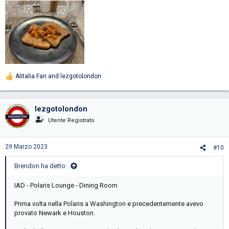
Alitalia Fan
and
lezgotolondon
R
e
a
c
lezgotolondon
t
i
Utente Registrato
o
n
s
29 Marzo 2023
#10
:
Brendon ha detto:
IAD - Polaris Lounge - Dining Room
Prima volta nella Polaris a Washington e precedentemente avevo
provato Newark e Houston.