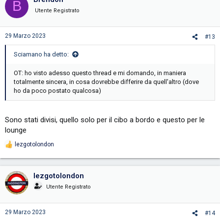
B
t
i
Utente Registrato
o
n
s
29 Marzo 2023
#13
:
Sciamano ha detto:
OT: ho visto adesso questo thread e mi domando, in maniera
totalmente sincera, in cosa dovrebbe differire da quell'altro (dove
ho da poco postato qualcosa)
Sono stati divisi, quello solo per il cibo a bordo e questo per le
lounge
lezgotolondon
R
e
a
c
lezgotolondon
t
i
Utente Registrato
o
n
s
29 Marzo 2023
#14
: