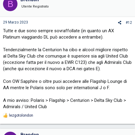
B
Utente Registrato
29 Marzo 2023
#12
Tutte e due sono sempre sovraffollate (in quanto un AX
Platinum viaggiando DL può accedere a entrambe).
Tendenzialmente la Centurion ha cibo e alcool migliore rispetto
al Delta Sky Club che comunque è superiore sia agli United Club
(eccezione fatta per il nuovo a EWR C123) che agli Admirals Club
(anche qui eccezione il nuovo a DCA nei gates E).
Con OW Sapphire o oltre puoi accedere alle Flagship Lounge di
AA mentre le Polaris sono solo per international J o F.
A mio avviso: Polaris > Flagship > Centurion > Delta Sky Club >
Admirals / United Club
lezgotolondon
R
e
a
c
Brendon