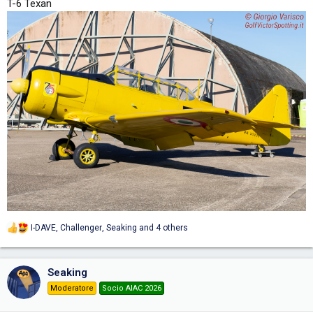
T-6 Texan
I-DAVE
,
Challenger
,
Seaking
and 4 others
R
e
a
c
Seaking
t
i
Moderatore
Socio AIAC 2026
o
n