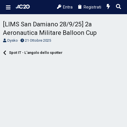
Entra
Registrati
[LIMS San Damiano 28/9/25] 2a
Aeronautica Militare Balloon Cup
A
D
Dysko
21 Ottobre 2025
u
a
t
t
Spot IT - L'angolo dello spotter
o
a
r
d
e
'
D
i
i
n
s
i
c
z
u
i
s
o
s
i
o
n
e