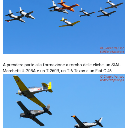
A prendere parte alla formazione a rombo delle eliche, un SIAI-
Marchetti U-208A e un T-260B, un T-6 Texan e un Fiat G.46