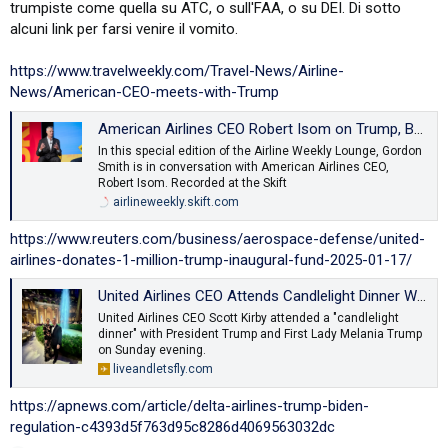
trumpiste come quella su ATC, o sull'FAA, o su DEI. Di sotto
alcuni link per farsi venire il vomito.
https://www.travelweekly.com/Travel-News/Airline-
News/American-CEO-meets-with-Trump
American Airlines CEO Robert Isom on Trump, Boeing and New Routes
In this special edition of the Airline Weekly Lounge, Gordon
Smith is in conversation with American Airlines CEO,
Robert Isom. Recorded at the Skift
airlineweekly.skift.com
https://www.reuters.com/business/aerospace-defense/united-
airlines-donates-1-million-trump-inaugural-fund-2025-01-17/
United Airlines CEO Attends Candlelight Dinner With Trump After $1 Million Corporate Donation To Trump’s Inaugural Fund - Live and Let's Fly
United Airlines CEO Scott Kirby attended a "candlelight
dinner" with President Trump and First Lady Melania Trump
on Sunday evening.
liveandletsfly.com
https://apnews.com/article/delta-airlines-trump-biden-
regulation-c4393d5f763d95c8286d4069563032dc