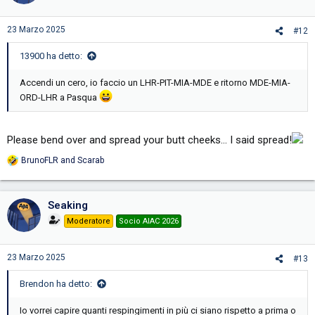
23 Marzo 2025
#12
13900 ha detto:
Accendi un cero, io faccio un LHR-PIT-MIA-MDE e ritorno MDE-MIA-
ORD-LHR a Pasqua
Please bend over and spread your butt cheeks… I said spread!
BrunoFLR
and
Scarab
R
e
a
c
Seaking
t
i
Moderatore
Socio AIAC 2026
o
n
s
23 Marzo 2025
#13
:
Brendon ha detto:
Io vorrei capire quanti respingimenti in più ci siano rispetto a prima o