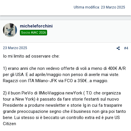
Ultima modifica:
23 Marzo 2025
micheleforchini
Socio AIAC 2026
23 Marzo 2025
#4
Io mi limito ad osservare che:
1) erano anni che non vedevo offerte di voli a meno di 400€ A/R
per gli USA. E ad aprile/maggio non penso di averle mai viste.
Ragazzi con ITA Milano-JFK via FCO a 350€...a maggio.
2) il buon PieVo di IlMioViaggioa newYork ( T.O. che organizza
tour a New York) è passato da fare storie festanti sul nuovo
Presidente a produrre newsletter e storie Ig in cui fa trasparire
grande preoccupazione segno che il business non gira poi tanto
bene. Lui stesso si è beccato un controllo extra ed è pure US
Citizen