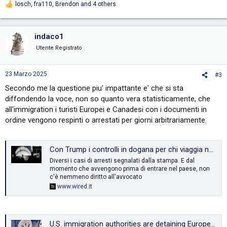
losch
,
fra110
,
Brendon
and 4 others
R
e
a
c
indaco1
t
i
Utente Registrato
o
n
s
23 Marzo 2025
#3
:
Secondo me la questione piu' impattante e' che si sta
diffondendo la voce, non so quanto vera statisticamente, che
all'immigration i turisti Europei e Canadesi con i documenti in
ordine vengono respinti o arrestati per giorni arbitrariamente.
Con Trump i controlli in dogana per chi viaggia negli Stati Uniti stanno diventando un terno al lotto che può costare la prigione
Diversi i casi di arresti segnalati dalla stampa. E dal
momento che avvengono prima di entrare nel paese, non
c'è nemmeno diritto all'avvocato
www.wired.it
U.S. immigration authorities are detaining European travelers, weighing on tourism