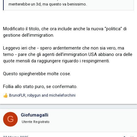
meriterebbe un 3d, ma questo va benissimo.
Modificato il titolo, che ora include anche la nuova “politica” di
gestione dell’immigration.
Leggevo ieri che - spero ardentemente che non sia vero, ma
temo - pare che gli agenti dell’immigration USA abbiano ora delle
quote mensili da raggiungere riguardo i respingimenti.
Questo spiegherebbe molte cose.
Follia allo stato puro, se confermato.
BrunoFLR
,
robygun
and
micheleforchini
R
e
a
c
Giofumagalli
G
t
i
Utente Registrato
o
n
s