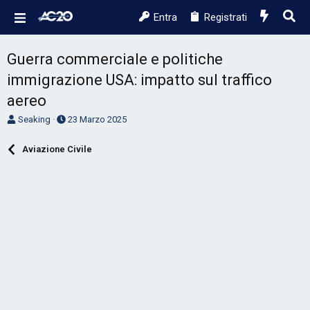
Entra
Registrati
Guerra commerciale e politiche
immigrazione USA: impatto sul traffico
aereo
A
D
Seaking
23 Marzo 2025
u
a
t
t
Aviazione Civile
o
a
r
d
e
'
D
i
i
n
s
i
c
z
u
i
s
o
s
i
o
n