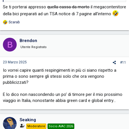
Se ti porterai appresso
quella cassa da morto
il megacontenitore
della bici preparati ad un TSA notice di 7 pagine all'interno
Scarab
R
e
a
c
Brendon
B
t
i
Utente Registrato
o
n
s
23 Marzo 2025
#11
:
Io vorrei capire quanti respingimenti in più ci siano rispetto a
prima o sono sempre gli stessi solo che ora vengono
pubblicizzati?
E lo dico non nascondendo un po’ di timore per il mio prossimo
viaggio in Italia, nonostante abbia green card e global entry…
Seaking
Moderatore
Socio AIAC 2026