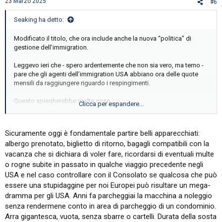
23 Marzo 2025
#6
:
Seaking ha detto:
Modificato il titolo, che ora include anche la nuova “politica” di
gestione dell’immigration.
Leggevo ieri che - spero ardentemente che non sia vero, ma temo -
pare che gli agenti dell’immigration USA abbiano ora delle quote
mensili da raggiungere riguardo i respingimenti.
Questo spiegherebbe molte cose.
Clicca per espandere...
Follia allo stato puro, se confermato.
Sicuramente oggi è fondamentale partire belli apparecchiati:
albergo prenotato, biglietto di ritorno, bagagli compatibili con la
vacanza che si dichiara di voler fare, ricordarsi di eventuali multe
o rogne subite in passato in qualche viaggio precedente negli
USA e nel caso controllare con il Consolato se qualcosa che può
essere una stupidaggine per noi Europei può risultare un mega-
dramma per gli USA. Anni fa parcheggiai la macchina a noleggio
senza rendermene conto in area di parcheggio di un condominio.
Arra gigantesca, vuota, senza sbarre o cartelli. Durata della sosta