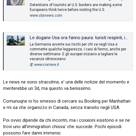
Detentions of tourists at U.S. borders are making some
Europeans think twice before visiting the U.S.
www.cbsnews.com
Le dogane Usa ora fanno paura: turisti respinti, in manette o nei centri di detenzione. E calano le prenotazioni
La Germania avverte sui rischi per chi va negli Usa e
commette qualche leggerezza. I casi di fermo, anche per
diverse settimane. E gli europei iniziano a tagliare le
vacanze oltreoceano
www.corriere.it
Le news ne sono stracolme, e' una delle notizie del momento e
meriterebbe un 3d, ma questo va benissimo.
Comunuqne io ho smesso di cercare su Booking per Manhattan
e mi sa che organizzo in Canada, senza transito negli USA.
Poi ovvio dipende da chi incontri, ma i coxxioni esistono e se ne
trovi uno all'immigration chissa' che succede. Pochi episodi
possono fare danni immensi.