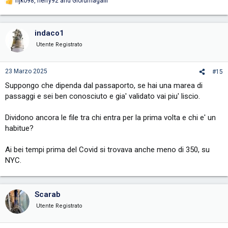
njko98
,
herry92
and
Giofumagalli
R
e
a
c
indaco1
t
i
Utente Registrato
o
n
s
23 Marzo 2025
#15
:
Suppongo che dipenda dal passaporto, se hai una marea di
passaggi e sei ben conosciuto e gia' validato vai piu' liscio.
Dividono ancora le file tra chi entra per la prima volta e chi e' un
habitue?
Ai bei tempi prima del Covid si trovava anche meno di 350, su
NYC.
Scarab
Utente Registrato