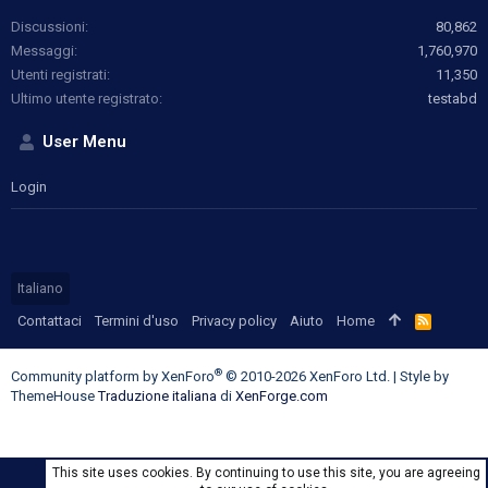
Discussioni
80,862
Messaggi
1,760,970
Utenti registrati
11,350
Ultimo utente registrato
testabd
User Menu
Login
Italiano
Contattaci
Termini d'uso
Privacy policy
Aiuto
Home
R
S
S
®
Community platform by XenForo
© 2010-2026 XenForo Ltd.
|
Style by
ThemeHouse
Traduzione italiana
di
XenForge.com
This site uses cookies. By continuing to use this site, you are agreeing