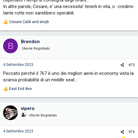
rispettato i tempi di consegna degli ordini...
In altre parole, Cesare, e' una necessita' tenerli in vita, o -credimi-
tante rotte non sarebbero operabili.
Cesare.Caldi
and
enryb
R
e
a
c
Brendon
B
t
i
Utente Registrato
o
n
s
4 Settembre 2023
#75
:
Peccato perché il 767 è uno dei migliori aerei in economy vista la
scarsa probabilità di un middle seat…
East End Ave
R
e
a
c
vipero
t
i
Utente Registrato
o
n
s
4 Settembre 2023
#76
: