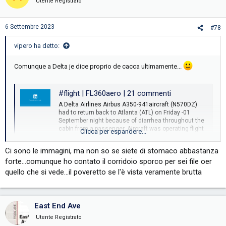
Utente Registrato
6 Settembre 2023
#78
vipero ha detto:
Comunque a Delta je dice proprio de cacca ultimamente...
#flight | FL360aero | 21 commenti
A Delta Airlines Airbus A350-941aircraft (N570DZ)
had to return back to Atlanta (ATL) on Friday -01
September night because of diarrhea throughout the
cabin from a passenger. Aircraft was operating flight
Clicca per espandere...
DL194 to Barcelona (BCN) and was cruising at 36000
feet after 90 minutes of flight , when...
Ci sono le immagini, ma non so se siete di stomaco abbastanza
www.linkedin.com
forte...comunque ho contato il corridoio sporco per sei file oer
quello che si vede...il poveretto se l'è vista veramente brutta
A Delta Airlines Airbus A350-941aircraft (N570DZ) had to return
back to Atlanta (ATL) on Friday -01 September night because of
diarrhea throughout the cabin from a passenger.
East End Ave
Aircraft was operating flight DL194 to Barcelona (BCN) and was
Utente Registrato
cruising at 36000 feet after 90 minutes of flight , when the incident