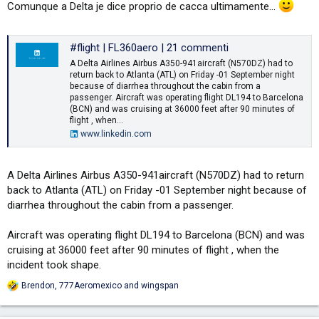
Comunque a Delta je dice proprio de cacca ultimamente...
#flight | FL360aero | 21 commenti
A Delta Airlines Airbus A350-941aircraft (N570DZ) had to
return back to Atlanta (ATL) on Friday -01 September night
because of diarrhea throughout the cabin from a
passenger. Aircraft was operating flight DL194 to Barcelona
(BCN) and was cruising at 36000 feet after 90 minutes of
flight , when...
www.linkedin.com
A Delta Airlines Airbus A350-941aircraft (N570DZ) had to return
back to Atlanta (ATL) on Friday -01 September night because of
diarrhea throughout the cabin from a passenger.
Aircraft was operating flight DL194 to Barcelona (BCN) and was
cruising at 36000 feet after 90 minutes of flight , when the
incident took shape.
Brendon
,
777Aeromexico
and
wingspan
R
e
a