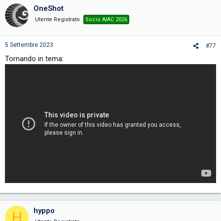
c
OneShot
t
i
Utente Registrato
Socio AIAC 2026
o
n
s
5 Settembre 2023
#77
:
Tornando in tema:
hyppo
H