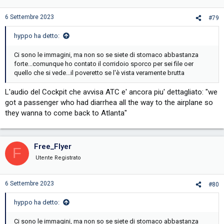
took shape.
6 Settembre 2023
#79
hyppo ha detto:
Ci sono le immagini, ma non so se siete di stomaco abbastanza
forte...comunque ho contato il corridoio sporco per sei file oer
quello che si vede...il poveretto se l'è vista veramente brutta
L'audio del Cockpit che avvisa ATC e' ancora piu' dettagliato: "we
got a passenger who had diarrhea all the way to the airplane so
they wanna to come back to Atlanta"
Free_Flyer
F
Utente Registrato
6 Settembre 2023
#80
hyppo ha detto:
Ci sono le immagini, ma non so se siete di stomaco abbastanza