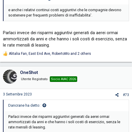
e anche i relativi continui costi aggiuntivi che le compagnie devono
sostenere per frequenti problemi di inaffidabilita'.
Parlaci invece dei risparmi aggiuntivi generati da aerei ormai
ammortizzati da anni e che hanno i soli costi di esercizio, senza
le rate mensili di leasing.
Alitalia Fan
,
East End Ave
,
RobertoMo
and 2 others
R
e
a
c
OneShot
t
i
Utente Registrato
Socio AIAC 2026
o
n
s
3 Settembre 2023
#73
:
Dancrane ha detto:
Parlaci invece dei risparmi aggiuntivi generati da aerei ormai
ammortizzati da anni e che hanno i soli costi di esercizio, senza le
rate mensili di leasing.