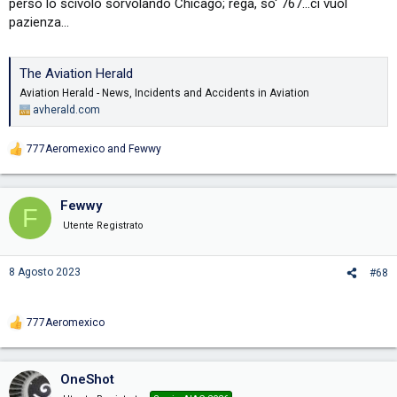
perso lo scivolo sorvolando Chicago; rega, so' 767...ci vuol
pazienza...
The Aviation Herald
Aviation Herald - News, Incidents and Accidents in Aviation
avherald.com
777Aeromexico
and
Fewwy
R
e
a
c
Fewwy
F
t
i
Utente Registrato
o
n
s
8 Agosto 2023
#68
:
777Aeromexico
R
e
a
c
OneShot
t