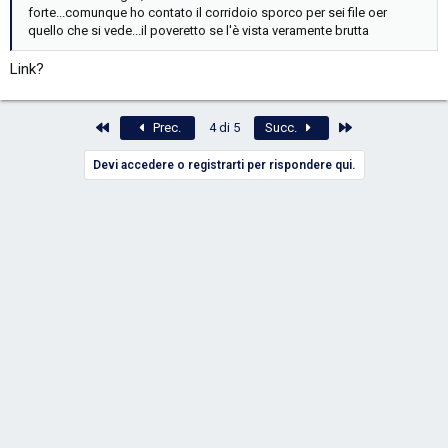
forte...comunque ho contato il corridoio sporco per sei file oer
quello che si vede...il poveretto se l'è vista veramente brutta
Link?
Primo
Ultimo
Prec.
4 di 5
Succ.
Devi accedere o registrarti per rispondere qui.