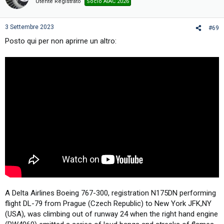
i
Utente Registrato
Socio AIAC 2026
o
n
s
3 Settembre 2023
#69
:
Posto qui per non aprirne un altro:
A Delta Airlines Boeing 767-300, registration N175DN performing
flight DL-79 from Prague (Czech Republic) to New York JFK,NY
(USA), was climbing out of runway 24 when the right hand engine