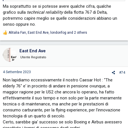
Ma soprattutto se si potesse avere qualche cifra, qualche
grafico sulla
technical reliability
della flotta 767 di Delta,
potremmo capire meglio se quelle considerazioni abbiano un
senso oppure no.
Alitalia Fan
,
East End Ave
,
londonfog
and 2 others
R
e
a
c
East End Ave
t
i
Utente Registrato
o
n
s
4 Settembre 2023
#74
:
Non lapidiamo eccessivamente il nostro Caesar Hot : "The
elderly 76" e' in procinto di andare in pensione ovunque, a
maggior ragione per le US2 che ancora lo operano, ha fatto
effettivamente il suo tempo e non solo per la parte meramente
tecnica o di maintenance, ma anche per le prestazioni di
consumo carburante, per la flying experience, per l'innovazione
tecnologia di un quarto di secolo.
Certo, sarebbe gia' successo se solo Boeing e Airbus avessero