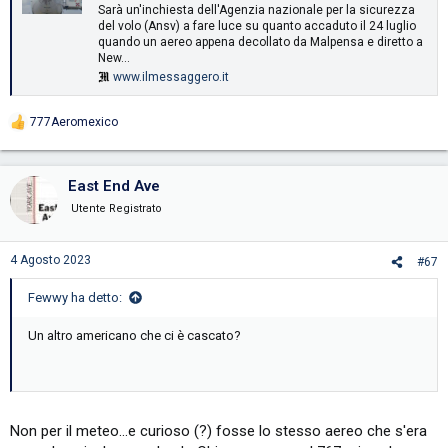
Sarà un'inchiesta dell'Agenzia nazionale per la sicurezza
del volo (Ansv) a fare luce su quanto accaduto il 24 luglio
quando un aereo appena decollato da Malpensa e diretto a
New...
www.ilmessaggero.it
777Aeromexico
R
e
a
c
East End Ave
t
i
Utente Registrato
o
n
s
4 Agosto 2023
#67
:
Fewwy ha detto:
Un altro americano che ci è cascato?
Non per il meteo...e curioso (?) fosse lo stesso aereo che s'era