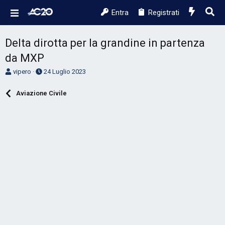
Entra
Registrati
Delta dirotta per la grandine in partenza
da MXP
A
D
vipero
24 Luglio 2023
u
a
t
t
Aviazione Civile
o
a
r
d
e
'
D
i
i
n
s
i
c
z
u
i
s
o
s
i
o
n
e