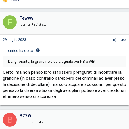
R
e
a
c
Fewwy
F
t
i
Utente Registrato
o
n
s
29 Luglio 2023
#63
:
enrico ha detto:
Da ignorante, la grandine è dura uguale per NB e WB!
Certo, ma non penso loro si fossero prefigurati di incontrare la
grandine (in caso contrario sarebbero dei criminali ad aver preso
la decisione di decollare), ma solo acqua e scossoni... per questo
pensavo la diversa stazza degli aeroplani potesse aver creato un
effimero senso di sicurezza.
B77W
B
Utente Registrato