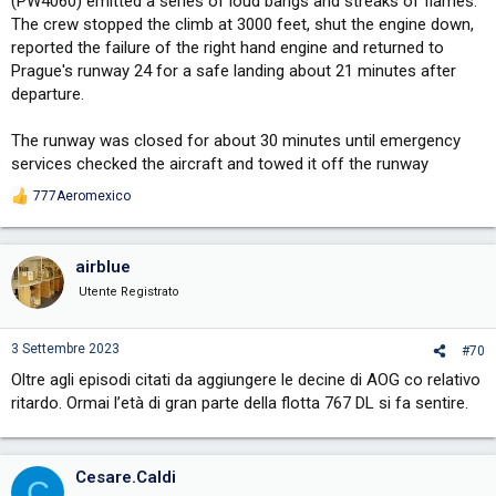
(PW4060) emitted a series of loud bangs and streaks of flames.
The crew stopped the climb at 3000 feet, shut the engine down,
reported the failure of the right hand engine and returned to
Prague's runway 24 for a safe landing about 21 minutes after
departure.
The runway was closed for about 30 minutes until emergency
services checked the aircraft and towed it off the runway
777Aeromexico
R
e
a
c
airblue
t
i
Utente Registrato
o
n
s
3 Settembre 2023
#70
:
Oltre agli episodi citati da aggiungere le decine di AOG co relativo
ritardo. Ormai l’età di gran parte della flotta 767 DL si fa sentire.
Cesare.Caldi
C