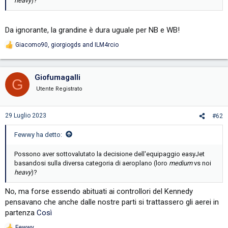
heavy
)?
Da ignorante, la grandine è dura uguale per NB e WB!
Giacomo90
,
giorgiogds
and
ILM4rcio
R
e
a
c
Giofumagalli
G
t
i
Utente Registrato
o
n
s
29 Luglio 2023
#62
:
Fewwy ha detto:
Possono aver sottovalutato la decisione dell'equipaggio easyJet
basandosi sulla diversa categoria di aeroplano (loro
medium
vs noi
heavy
)?
No, ma forse essendo abituati ai controllori del Kennedy
pensavano che anche dalle nostre parti si trattassero gli aerei in
partenza
Così
Fewwy