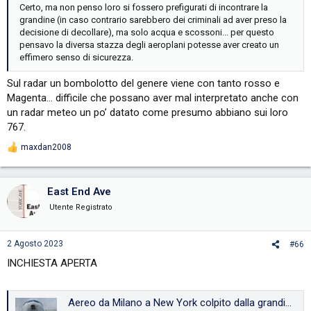
Certo, ma non penso loro si fossero prefigurati di incontrare la
grandine (in caso contrario sarebbero dei criminali ad aver preso la
decisione di decollare), ma solo acqua e scossoni... per questo
pensavo la diversa stazza degli aeroplani potesse aver creato un
effimero senso di sicurezza.
Sul radar un bombolotto del genere viene con tanto rosso e
Magenta… difficile che possano aver mal interpretato anche con
un radar meteo un po’ datato come presumo abbiano sui loro
767.
maxdan2008
R
e
a
c
East End Ave
t
i
Utente Registrato
o
n
s
2 Agosto 2023
#66
:
INCHIESTA APERTA
Aereo da Milano a New York colpito dalla grandine, l’Italia apre un’inchiesta di sicurezza