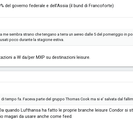
% del governo federale e dell'Assia (il bund di Francoforte)
a a me sembra strano che tengano a terra un aereo dalle 5 del pomeriggio in poi
sati poco durante la stagione estiva.
otazioni a W da/per MXP su destinazioni leisure.
 di tempo fa. Faceva parte del gruppo Thomas Cook ma si e' salvata dal fall
 Da quando Lufthansa ha fatto le proprie branche leisure Condor si s
ggio magari da usare anche come feed.