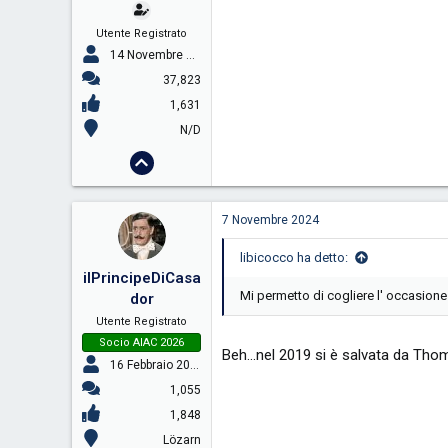
Utente Registrato
14 Novembre 2005
37,823
1,631
N/D
7 Novembre 2024
libicocco ha detto:
ilPrincipeDiCasa
Mi permetto di cogliere l' occasione 
dor
Utente Registrato
Socio AIAC 2026
Beh...nel 2019 si è salvata da Th
16 Febbraio 2009
1,055
1,848
Lözarn