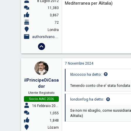
8 Luglio 2012
Mediterranea per Alitalia)
11,383
3,867
72
Londra
authorsilvano.substack.com
7 Novembre 2024
libicocco ha detto:
ilPrincipeDiCasa
Tenendo conto che e' stata fondata ne
dor
Utente Registrato
Socio AIAC 2026
londonfog ha detto:
16 Febbraio 2009
Se non mi sbaglio, come sussidiaria
1,055
Alitalia)
1,848
Lözarn