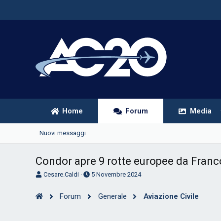
Home
Forum
Media
Nuovi messaggi
Condor apre 9 rotte europee da Franc
A
D
Cesare.Caldi
5 Novembre 2024
u
a
t
t
Forum
Generale
Aviazione Civile
o
a
r
d
e
'