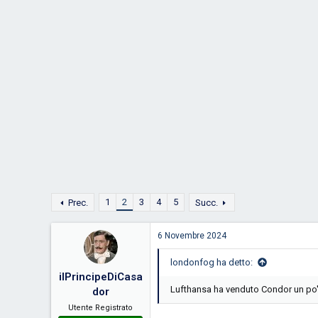
D
i
i
n
s
i
c
z
u
i
s
o
s
i
o
n
e
1
2
3
4
5
Prec.
Succ.
6 Novembre 2024
londonfog ha detto:
ilPrincipeDiCasa
Lufthansa ha venduto Condor un po'
dor
Utente Registrato