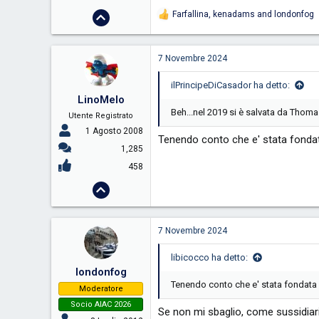
Farfallina
,
kenadams
and
londonfog
R
e
a
c
7 Novembre 2024
t
i
ilPrincipeDiCasador ha detto:
o
LinoMelo
n
s
Beh...nel 2019 si è salvata da Thom
Utente Registrato
:
1 Agosto 2008
Tenendo conto che e' stata fondata 
1,285
458
7 Novembre 2024
libicocco ha detto:
londonfog
Tenendo conto che e' stata fondata ne
Moderatore
Socio AIAC 2026
Se non mi sbaglio, come sussidiari