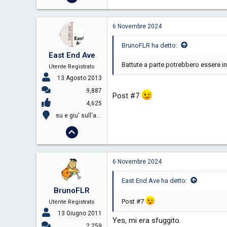
6 Novembre 2024
BrunoFLR ha detto:
East End Ave
Battute a parte potrebbero essere in 
Utente Registrato
13 Agosto 2013
9,887
Post #7
4,625
su e giu' sull'atlantico...
6 Novembre 2024
East End Ave ha detto:
BrunoFLR
Post #7
Utente Registrato
13 Giugno 2011
Yes, mi era sfuggito.
2,259