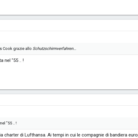
as Cook grazie allo
Schutzschirmverfahren...
nel "55 .. !
l "55 .. !
a charter di Lufthansa. Ai tempi in cui le compagnie di bandiera eur