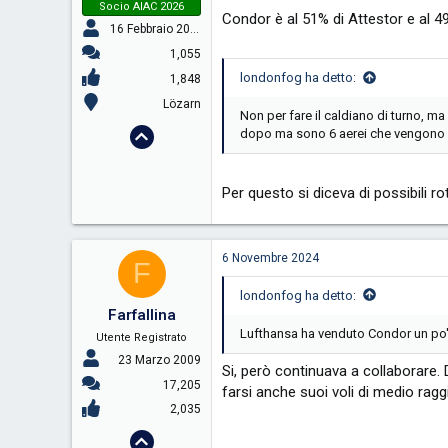
Socio AIAC 2026
Condor è al 51% di Attestor e al 49
16 Febbraio 2009
1,055
londonfog ha detto:
1,848
Lözarn
Non per fare il caldiano di turno, m
dopo ma sono 6 aerei che vengono u
Per questo si diceva di possibili r
6 Novembre 2024
F
londonfog ha detto:
Farfallina
Lufthansa ha venduto Condor un po'
Utente Registrato
23 Marzo 2009
Si, però continuava a collaborare.
17,205
farsi anche suoi voli di medio ra
2,035