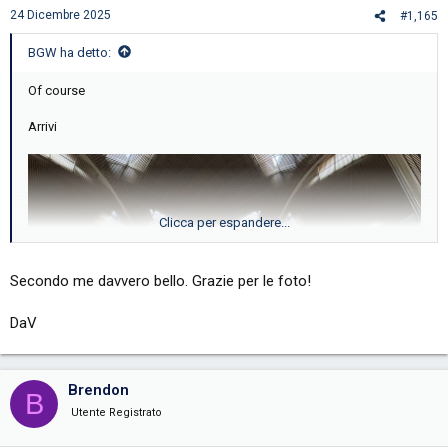
s
24 Dicembre 2025
#1,165
:
BGW ha detto:
Of course
Arrivi
Clicca per espandere...
Secondo me davvero bello. Grazie per le foto!
DaV
Brendon
B
Utente Registrato