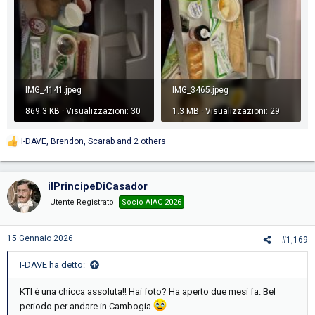
IMG_4141.jpeg
IMG_3465.jpeg
869.3 KB · Visualizzazioni: 30
1.3 MB · Visualizzazioni: 29
I-DAVE
,
Brendon
,
Scarab
and 2 others
R
e
a
c
ilPrincipeDiCasador
t
i
Utente Registrato
Socio AIAC 2026
o
n
s
15 Gennaio 2026
#1,169
:
I-DAVE ha detto:
KTI è una chicca assoluta!! Hai foto? Ha aperto due mesi fa. Bel
periodo per andare in Cambogia