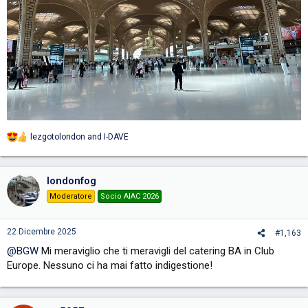
lezgotolondon
and
I-DAVE
R
e
a
c
londonfog
t
i
Moderatore
Socio AIAC 2026
o
n
s
22 Dicembre 2025
#1,163
:
@BGW
Mi meraviglio che ti meravigli del catering BA in Club
Europe. Nessuno ci ha mai fatto indigestione!