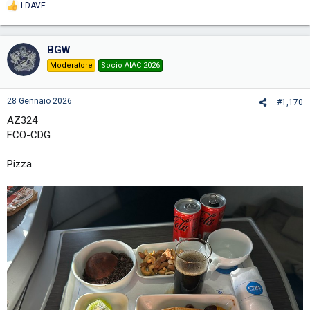
I-DAVE
R
e
a
c
BGW
t
i
Moderatore
Socio AIAC 2026
o
n
s
28 Gennaio 2026
#1,170
:
AZ324
FCO-CDG
Pizza