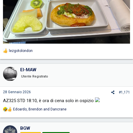
lezgotolondon
R
e
a
c
EI-MAW
t
i
Utente Registrato
o
n
s
28 Gennaio 2026
#1,171
:
AZ325 STD 18:10, è ora di cena solo in ospizio
Edoardo
,
Brendon
and
Dancrane
R
e
a
c
BGW
t