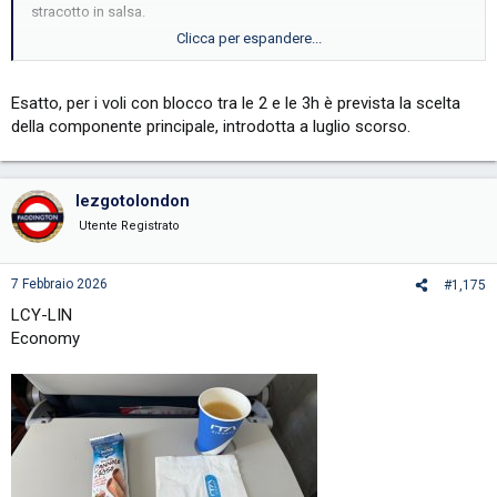
stracotto in salsa.
Clicca per espandere...
Mio fratello ha volato da poco in quel collegamento e mi ha detto
che la carne servita è probabilmente quanto di meglio abbia mai
mangiato in aereo in voli europei.
Esatto, per i voli con blocco tra le 2 e le 3h è prevista la scelta
della componente principale, introdotta a luglio scorso.
Sia ben chiaro: è un suo personale pensiero.
lezgotolondon
Utente Registrato
7 Febbraio 2026
#1,175
LCY-LIN
Economy