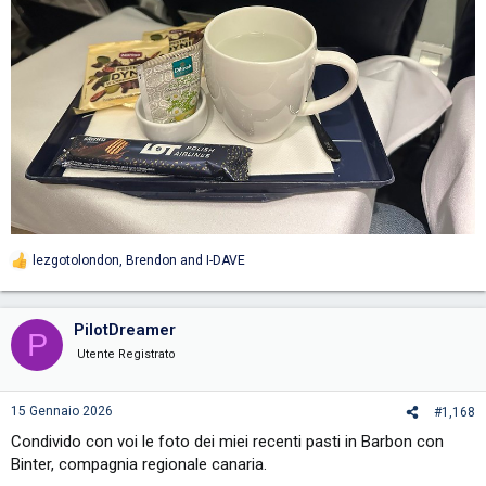
lezgotolondon
,
Brendon
and
I-DAVE
R
e
a
c
PilotDreamer
P
t
i
Utente Registrato
o
n
s
15 Gennaio 2026
#1,168
:
Condivido con voi le foto dei miei recenti pasti in Barbon con
Binter, compagnia regionale canaria.