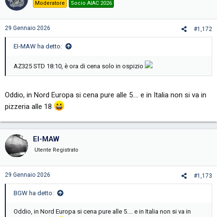
i
Moderatore
Socio AIAC 2026
o
n
s
29 Gennaio 2026
#1,172
:
EI-MAW ha detto:
AZ325 STD 18:10, è ora di cena solo in ospizio
Oddio, in Nord Europa si cena pure alle 5.... e in Italia non si va in
pizzeria alle 18
EI-MAW
Utente Registrato
29 Gennaio 2026
#1,173
BGW ha detto:
Oddio, in Nord Europa si cena pure alle 5.... e in Italia non si va in