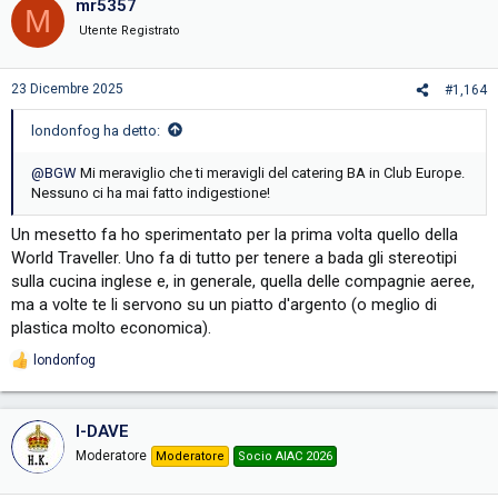
mr5357
M
Utente Registrato
23 Dicembre 2025
#1,164
londonfog ha detto:
@BGW
Mi meraviglio che ti meravigli del catering BA in Club Europe.
Nessuno ci ha mai fatto indigestione!
Un mesetto fa ho sperimentato per la prima volta quello della
World Traveller. Uno fa di tutto per tenere a bada gli stereotipi
sulla cucina inglese e, in generale, quella delle compagnie aeree,
ma a volte te li servono su un piatto d'argento (o meglio di
plastica molto economica).
londonfog
R
e
a
c
I-DAVE
t
Moderatore
i
Moderatore
Socio AIAC 2026
o
n