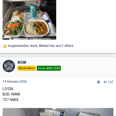
lezgotolondon
,
leerit
,
Alitalia Fan
and 2 others
R
e
a
c
BGW
t
i
Moderatore
Socio AIAC 2026
o
n
s
14 Gennaio 2026
#1,167
:
LO536
BUD-WAW
737-MAX