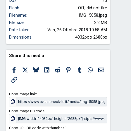
ISO
20
Flash
Off, did not fire
Filename
IMG_5058.jpeg
File size
2.2 MB
Date taken
Ven, 26 Ottobre 2018 10:58 AM
Dimensions
4032px x 2688px
Share this media
Facebook
X
Bluesky
LinkedIn
Reddit
Pinterest
Tumblr
WhatsApp
Email
Link
Copy image link
Copy image BB code
Copy URL BB code with thumbnail