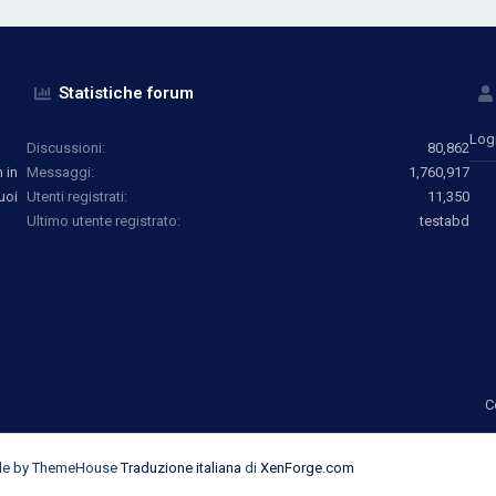
Statistiche forum
Log
Discussioni
80,862
 in
Messaggi
1,760,917
uoi
Utenti registrati
11,350
Ultimo utente registrato
testabd
C
yle by ThemeHouse
Traduzione italiana
di
XenForge.com