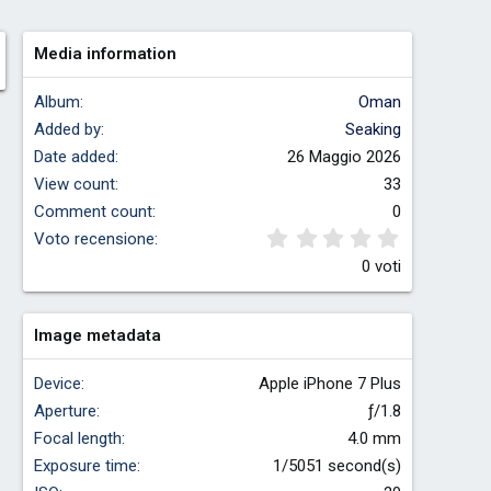
Media information
Album
Oman
Added by
Seaking
Date added
26 Maggio 2026
View count
33
Comment count
0
0.00 stelle
Voto recensione
0 voti
Image metadata
Device
Apple iPhone 7 Plus
Aperture
ƒ/1.8
Focal length
4.0 mm
Exposure time
1/5051 second(s)