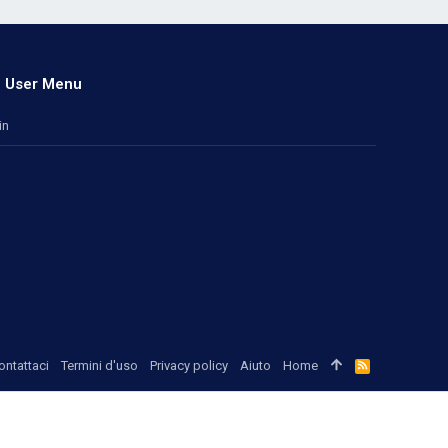
User Menu
in
ontattaci
Termini d'uso
Privacy policy
Aiuto
Home
R
S
S