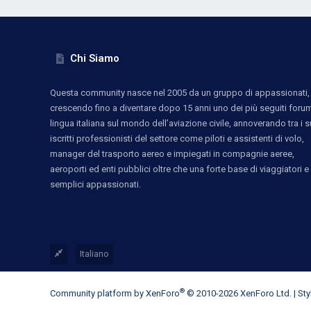
Chi Siamo
Questa community nasce nel 2005 da un gruppo di appassionati,
crescendo fino a diventare dopo 15 anni uno dei più seguiti forum
lingua italiana sul mondo dell’aviazione civile, annoverando tra i s
iscritti professionisti del settore come piloti e assistenti di volo,
manager del trasporto aereo e impiegati in compagnie aeree,
aeroporti ed enti pubblici oltre che una forte base di viaggiatori e
semplici appassionati.
Italiano
®
Community platform by XenForo
© 2010-2026 XenForo Ltd.
|
St