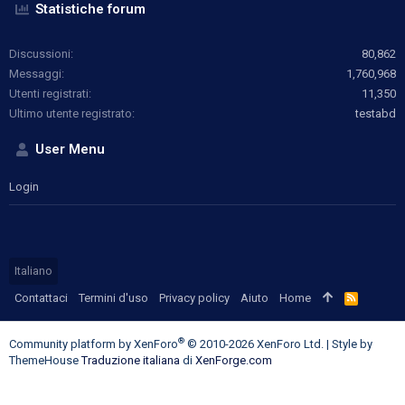
Statistiche forum
Discussioni
80,862
Messaggi
1,760,968
Utenti registrati
11,350
Ultimo utente registrato
testabd
User Menu
Login
Italiano
Contattaci
Termini d'uso
Privacy policy
Aiuto
Home
R
S
S
®
Community platform by XenForo
© 2010-2026 XenForo Ltd.
|
Style by
ThemeHouse
Traduzione italiana
di
XenForge.com