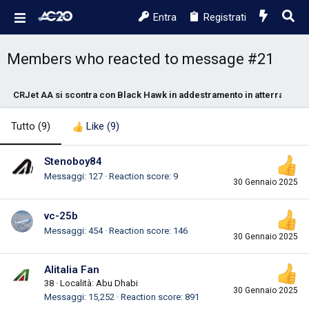
Entra
Registrati
Members who reacted to message #21
CRJet AA si scontra con Black Hawk in addestramento in atterraggio
Tutto
(9)
Like
(9)
Stenoboy84
Messaggi
127
Reaction score
9
30 Gennaio 2025
vc-25b
Messaggi
454
Reaction score
146
30 Gennaio 2025
Alitalia Fan
38
·
Località:
Abu Dhabi
30 Gennaio 2025
Messaggi
15,252
Reaction score
891