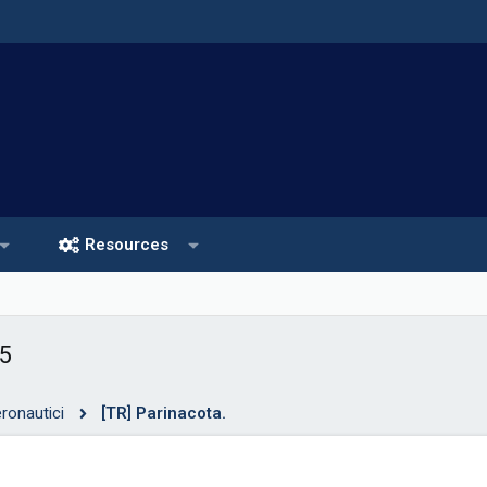
Resources
5
ronautici
[TR] Parinacota.