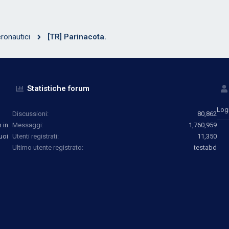
ronautici
[TR] Parinacota.
Statistiche forum
Log
Discussioni
80,862
 in
Messaggi
1,760,959
uoi
Utenti registrati
11,350
Ultimo utente registrato
testabd