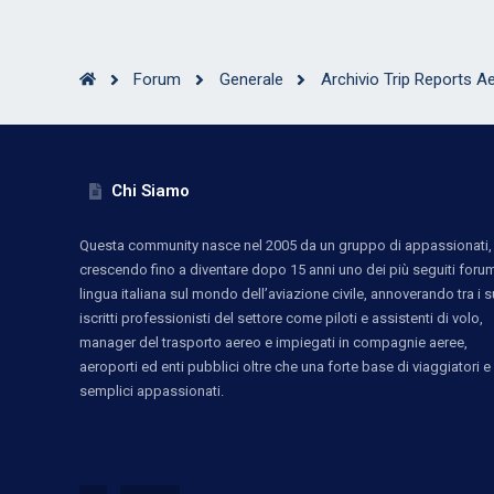
Forum
Generale
Archivio Trip Reports Ae
Chi Siamo
Questa community nasce nel 2005 da un gruppo di appassionati,
crescendo fino a diventare dopo 15 anni uno dei più seguiti forum
lingua italiana sul mondo dell’aviazione civile, annoverando tra i s
iscritti professionisti del settore come piloti e assistenti di volo,
manager del trasporto aereo e impiegati in compagnie aeree,
aeroporti ed enti pubblici oltre che una forte base di viaggiatori e
semplici appassionati.