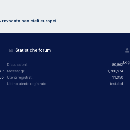
A revocato ban cieli europei
Statistiche forum
Log
Discussioni
80,862
 in
Messaggi
1,760,974
uoi
Utenti registrati
11,350
Ultimo utente registrato
testabd