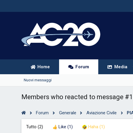
Home
Forum
Media
Nuovi messaggi
Members who reacted to message #1
Forum
Generale
Aviazione Civile
PI
Tutto
(2)
Like
(1)
Haha
(1)