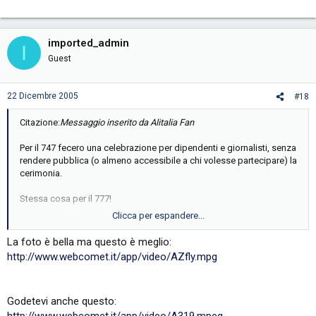
imported_admin
I
Guest
22 Dicembre 2005
#18
Citazione:
Messaggio inserito da Alitalia Fan
Per il 747 fecero una celebrazione per dipendenti e giornalisti, senza
rendere pubblica (o almeno accessibile a chi volesse partecipare) la
cerimonia.
Stessa cosa per il 777!
Clicca per espandere...
Ecco una foto della formazione che diceva Savarese...
La foto è bella ma questo è meglio:
http://www.webcomet.it/app/video/AZfly.mpg
Ciao
Godetevi anche questo: