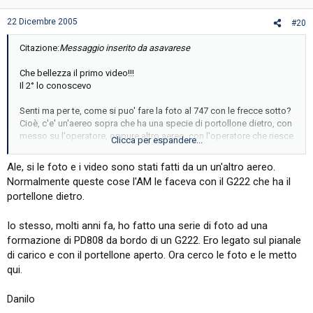
22 Dicembre 2005
#20
Citazione:
Messaggio inserito da asavarese
Che bellezza il primo video!!!
Il 2° lo conoscevo
Senti ma per te, come si puo' fare la foto al 747 con le frecce sotto?
Cioè, c'e' un'aereo sopra che ha una specie di portollone dietro, con
messo su l'operatore, oppure altro aereo, con l'operatore che riesce
Clicca per espandere...
a fotografare perfettamente dietro?
Ale, si le foto e i video sono stati fatti da un un'altro aereo.
Normalmente queste cose l'AM le faceva con il G222 che ha il
portellone dietro.
Io stesso, molti anni fa, ho fatto una serie di foto ad una
formazione di PD808 da bordo di un G222. Ero legato sul pianale
di carico e con il portellone aperto. Ora cerco le foto e le metto
qui.
Danilo