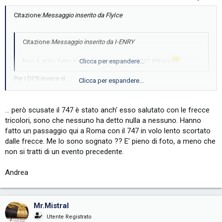
Citazione:
Messaggio inserito da FlyIce
Citazione:
Messaggio inserito da I-ENRY
Non è stato fatto niente nemmeno per i B747 Alitalia
Clicca per espandere...
Per i DC9 invece sì ...
Clicca per espandere...
... ultimo volo in formazione con le Frecce Tricolori !!!
In Italia non c'è la capacità di fare manifestazioni che coinvolgano il
... però scusate il 747 è stato anch' esso salutato con le frecce
pubblico, al max. si fanno una bella cena notabli, politici e
tricolori, sono che nessuno ha detto nulla a nessuno. Hanno
sindacalisti ...
fatto un passaggio qui a Roma con il 747 in volo lento scortato
dalle frecce. Me lo sono sognato ?? E' pieno di foto, a meno che
non si tratti di un evento precedente.
Andrea
Mr.Mistral
Utente Registrato