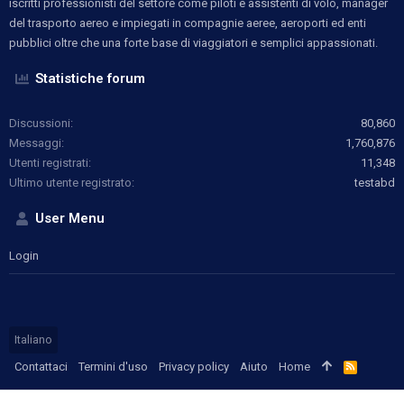
iscritti professionisti del settore come piloti e assistenti di volo, manager
del trasporto aereo e impiegati in compagnie aeree, aeroporti ed enti
pubblici oltre che una forte base di viaggiatori e semplici appassionati.
Statistiche forum
Discussioni
80,860
Messaggi
1,760,876
Utenti registrati
11,348
Ultimo utente registrato
testabd
User Menu
Login
Italiano
Contattaci
Termini d'uso
Privacy policy
Aiuto
Home
R
S
S