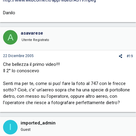
http://www.webcomet.it/app/video/A319.mpeg
Danilo
asavarese
A
Utente Registrato
22 Dicembre 2005
#19
Che bellezza il primo video!!!
Il 2° lo conoscevo
Senti ma per te, come si puo' fare la foto al 747 con le frecce
sotto? Cioè, c'e' un'aereo sopra che ha una specie di portollone
dietro, con messo su l'operatore, oppure altro aereo, con
l'operatore che riesce a fotografare perfettamente dietro?
imported_admin
I
Guest