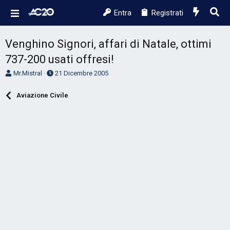
Entra
Registrati
Venghino Signori, affari di Natale, ottimi
737-200 usati offresi!
A
D
Mr.Mistral
21 Dicembre 2005
u
a
t
t
Aviazione Civile
o
a
r
d
e
'
D
i
i
n
s
i
c
z
u
i
s
o
s
i
o
n
e