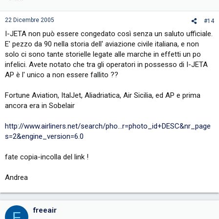
22 Dicembre 2005
#14
I-JETA non può essere congedato così senza un saluto ufficiale.
E' pezzo da 90 nella storia dell' aviazione civile italiana, e non
solo ci sono tante storielle legate alle marche in effetti un po
infelici. Avete notato che tra gli operatori in possesso di I-JETA
AP è l' unico a non essere fallito ??
Fortune Aviation, ItalJet, Aliadriatica, Air Sicilia, ed AP e prima
ancora era in Sobelair
http://www.airliners.net/search/pho...r=photo_id+DESC&nr_page
s=2&engine_version=6.0
fate copia-incolla del link !
Andrea
freeair
F