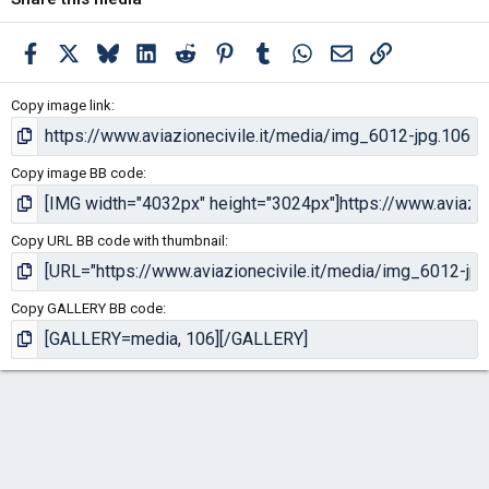
Facebook
X
Bluesky
LinkedIn
Reddit
Pinterest
Tumblr
WhatsApp
Email
Link
Copy image link
Copy image BB code
Copy URL BB code with thumbnail
Copy GALLERY BB code