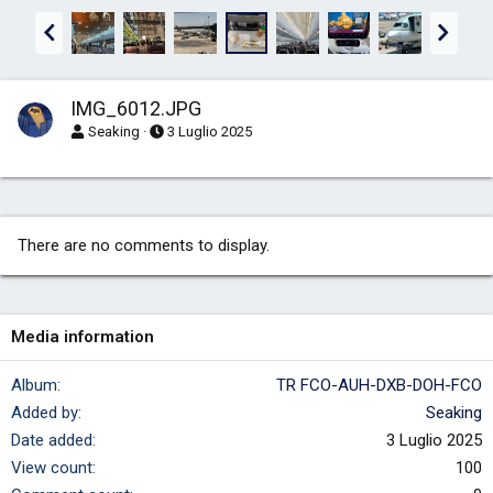
P
S
r
u
e
c
c
c
IMG_6012.JPG
.
.
Seaking
3 Luglio 2025
There are no comments to display.
Media information
Album
TR FCO-AUH-DXB-DOH-FCO
Added by
Seaking
Date added
3 Luglio 2025
View count
100