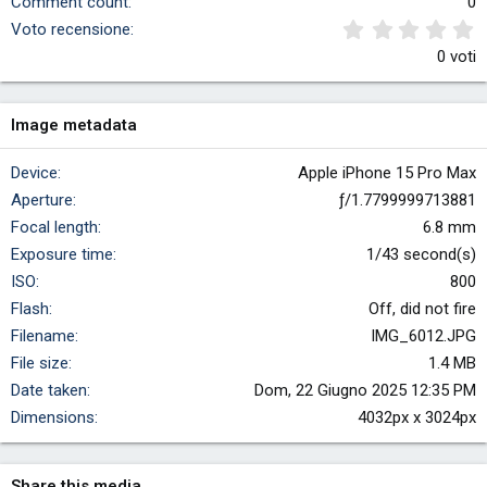
Comment count
0
0
Voto recensione
0 voti
Image metadata
Device
Apple iPhone 15 Pro Max
Aperture
ƒ/1.7799999713881
Focal length
6.8 mm
Exposure time
1/43 second(s)
ISO
800
Flash
Off, did not fire
Filename
IMG_6012.JPG
File size
1.4 MB
Date taken
Dom, 22 Giugno 2025 12:35 PM
Dimensions
4032px x 3024px
Share this media