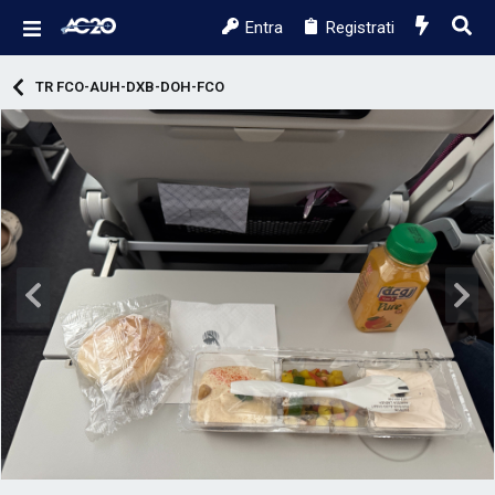
Entra
Registrati
TR FCO-AUH-DXB-DOH-FCO
P
S
r
u
e
c
c
c
.
.